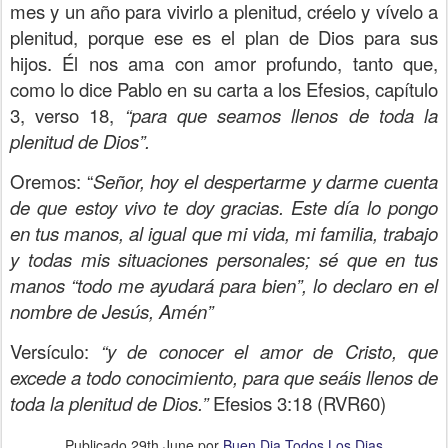
mes y un año para vivirlo a plenitud, créelo y vívelo a
plenitud, porque ese es el plan de Dios para sus
hijos. Él nos ama con amor profundo, tanto que,
como lo dice Pablo en su carta a los Efesios, capítulo
3, verso 18,
“para que seamos llenos de toda la
plenitud de Dios”.
Oremos: “
Señor, hoy el despertarme y darme cuenta
de que estoy vivo te doy gracias. Este día lo pongo
en tus manos, al igual que mi vida, mi familia, trabajo
y todas mis situaciones personales; sé que en tus
manos “todo me ayudará para bien”, lo declaro en el
nombre de Jesús, Amén”
Versículo:
“y de conocer el amor de Cristo, que
excede a todo conocimiento, para que seáis llenos de
toda la plenitud de Dios.”
Efesios 3:18 (RVR60)
Publicado
29th June
por
Buen Dia Todos Los Dias