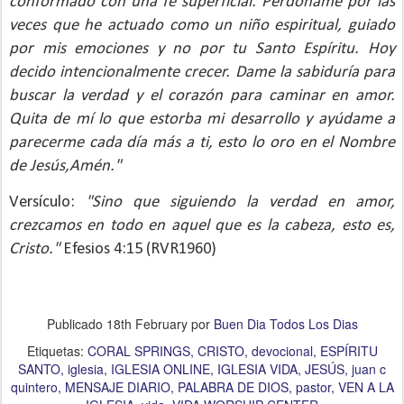
conformado con una fe superficial. Perdóname por las
veces que he actuado como un niño espiritual, guiado
por mis emociones y no por tu Santo Espíritu. Hoy
decido intencionalmente crecer. Dame la sabiduría para
buscar la verdad y el corazón para caminar en amor.
Quita de mí lo que estorba mi desarrollo y ayúdame a
parecerme cada día más a ti, esto lo oro en el Nombre
de Jesús,Amén."
Versículo:
"Sino que siguiendo la verdad en amor,
crezcamos en todo en aquel que es la cabeza, esto es,
Cristo."
Efesios 4:15 (RVR1960)
Publicado
18th February
por
Buen Dia Todos Los Dias
Etiquetas:
CORAL SPRINGS
CRISTO
devocional
ESPÍRITU
SANTO
iglesia
IGLESIA ONLINE
IGLESIA VIDA
JESÚS
juan c
quintero
MENSAJE DIARIO
PALABRA DE DIOS
pastor
VEN A LA