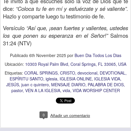
Te invito a que escuches solo la voz de Dios que te
dice:
“Coloca tu fe en mí y esfuérzate y sé valiente”.
Hazlo y comparte luego tu testimonio de fe.
Versículo
“Así que, ¡sean fuertes y valientes, ustedes
los que ponen su esperanza en el Señor!”
Salmos
31:24 (NTV)
Publicado
6th November 2025
por
Buen Dia Todos Los Dias
Ubicación:
10303 Royal Palm Blvd, Coral Springs, FL 33065, USA
Etiquetas:
CORAL SPRINGS
CRISTO
devocional
DEVOTIONAL
ESPÍRITU SANTO
iglesia
IGLESIA ONLINE
IGLESIA VIDA
JESÚS
juan c quintero
MENSAJE DIARIO
PALABRA DE DIOS
pastor
VEN A LA IGLESIA
vida
VIDA WORSHIP CENTER
0
Añadir un comentario