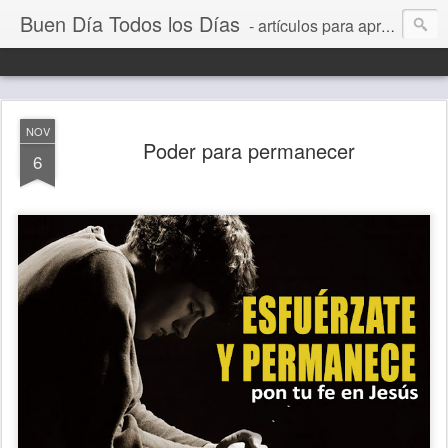
Buen Día Todos los Días
- artículos para aprender a vivir mejor, un día a la vez. Por Juan C Quintero
NOV
Poder para permanecer
6