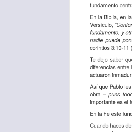
desanimes!, ¡Sí, t
fundamento centr
declara con énfasi
En la Biblia, en l
el desánimo lo lle
Versículo,
“Confor
en el Señor”.
fundamento, y otr
Como cristianos, 
nadie puede pone
va a actuar a nue
corintios 3:10-11
seguir adelante. 
Te dejo saber que
parte de tu vida en
diferencias entre
la certeza de que e
actuaron inmadu
Deja ya de lament
Así que Pablo les
pensamientos por l
obra –
pues tod
soy tu ayudador”.
importante es el
Verás cómo la respu
En la Fe este fun
y el temor desapar
Cuando haces de 
Oremos:
“Señor, h