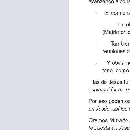
avanzando a const
los retos de la 
capacidad, ni en m
-
El comienz
ánimo y por darme
-
La o
Jesús. Amén.
(Matrimonio
Versículo:
“¡Ten co
-
También
Señor!”
Salmos 27
reuniones d
-
Y obviame
tener como 
Etiquetas:
biblia
CRIS
Has de Jesús tu 
worship center
JC
espiritual fuerte e
Por eso podemos
en Jesús; así los
Oremos
“Amado S
fe puesta en Jesú