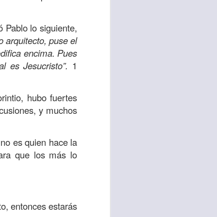
e David, en el que
de él, sabiendo que
ó Pablo lo siguiente,
, sí, ten confianza
 arquitecto, puse el
edifica encima. Pues
 sabiendo que Dios
l es Jesucristo”.
1
imo necesario para
esánimo ha formado
rintio, hubo fuertes
os todopoderoso; ten
iscusiones, y muchos
ones.
 vocabulario y tus
 no es quien hace la
, confía en mí, que
lara que los más lo
 se tornará sencilla
cesidad.
o, entonces estarás
r las situaciones y