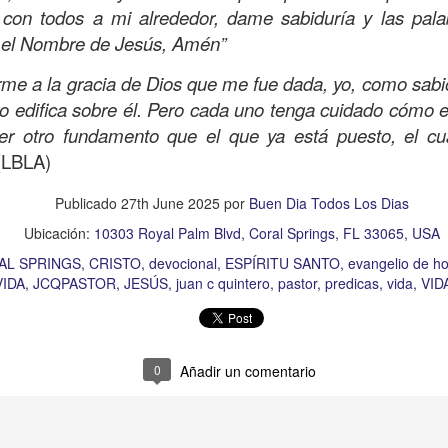
con todos a mi alrededor, dame sabiduría y las pala
Como la hormiga
n el Nombre de Jesús, Amén”
me a la gracia de Dios que me fue dada, yo, como sabio
o edifica sobre él. Pero cada uno tenga cuidado cómo 
r otro fundamento que el que ya está puesto, el cua
 (LBLA)
Publicado
27th June 2025
por
Buen Dia Todos Los Dias
Ubicación:
10303 Royal Palm Blvd, Coral Springs, FL 33065, USA
AL SPRINGS
CRISTO
devocional
ESPÍRITU SANTO
evangelio de ho
VIDA
JCQPASTOR
JESÚS
juan c quintero
pastor
predicas
vida
VID
0
Añadir un comentario