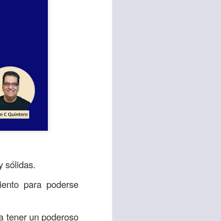
stimación, pero es
 sólidas.
alta de valor para
están derribadas,
iento para poderse
 anticipadamente.
 ¡Ten valor, no te
ita tener un poderoso