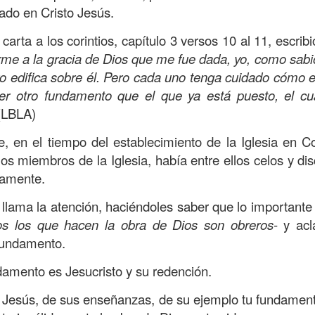
en confianza en el Señor!”.
Este salmo es un cántico d
ado en Cristo Jesús.
s su confianza absoluta en que era Dios quien cuidaba 
a carta a los corintios, capítulo 3 versos 10 al 11, escribi
varía a perder; por eso dice:
“Ten valor, no te desanimes
me a la gracia de Dios que me fue dada, yo, como sabio
o edifica sobre él. Pero cada uno tenga cuidado cómo 
tenemos que tener la claridad de que no estamos solos,
r otro fundamento que el que ya está puesto, el cua
stro favor. Es Él quien te da valor y te infunde el án
 (LBLA)
Por lo tanto, si has estado viviendo derrotas; si el d
, en el tiempo del establecimiento de la Iglesia en Co
 este tiempo, te invito a reavivar tu confianza en el Di
 los miembros de la Iglesia, había entre ellos celos y d
s Él quien te da fuerza y vigor para enfrentar las situaci
ramente.
arte por lo que pudo haber sido y no fue. Cambia tu
 llama la atención, haciéndoles saber que lo importante
os de Dios; Él te dice:
“Te doy el valor, no te desanimes
os los que hacen la obra de Dios son obreros
- y ac
 fundamento.
esta sobrenatural llegará; la situación que veías difícil
damento es Jesucristo y su redención.
ecerá. Confía solo en Dios; Él es la respuesta a toda ne
Jesús, de sus enseñanzas, de su ejemplo tu fundament
oy reconozco mi debilidad, que me siento desfallecer po