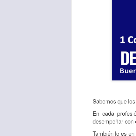
El “valor” es def
Sabemos que los e
también la energí
acactuar,lega el
En cada profesi
acabadas y vencida
desempeñar con é
La Biblia en el S
También lo es en l