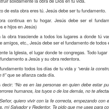
ruir sólidamente la obra de Dios en tu vida.
vida, pero también hoy declaro que mi confianza no 
i conocimiento, sino en Ti, en Tu poder y Gracia. Grac
o de esta obra eres tú. Jesús debe ser tu fundamento.
 la fortaleza para seguir adelante; lo creo y decla
bra continua en tu hogar. Jesús debe ser el fundame
s e hijos en Jesús)
nfianza en el Señor!, ¡Ten valor, no te desanimes!, ¡Sí,
 la obra trasciende a todos los lugares a donde tú vas
:14
e amigos, etc., Jesús debe ser el fundamento de todos 
Publicado
21 hours ago
por
Buen Dia Todos Los Dias
nte la Iglesia, el lugar donde te congregas. Todo luga
Ubicación:
10303 Royal Palm Blvd, Coral Springs, FL 33065, USA
fundamento a Jesús y su obra redentora.
TO
devocional
ESPÍRITU SANTO
iglesia
iglesia de coral springs
IGL
fundamento todos los días de tu vida y
QPASTOR
JESÚS
juan c quintero
pastor
pastor quintero
“verás la constr
vida
VIDA
n ti”
que se afianza cada día.
 decir:
“No es en las personas en quien debe estar pue
0
Añadir un comentario
 errores humanos, los tuyos o de los demás, no te afecta
eñor, quiero vivir con la fe correcta, empezando con 
s, mi Salvador y Redentor. Te pido que me uses para co