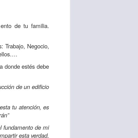
está puesta en mi
ias por levantar mi
ro en el Nombre de
nto de tu familia.
 ten confianza en el
: Trabajo, Negocio,
ellos….
r a donde estés debe
ESIA VIDA
iglesia vida
ucción de un edificio
 WORSHIP CENTER
sta tu atención, es
rán”
el fundamento de mi
mpartir esta verdad,