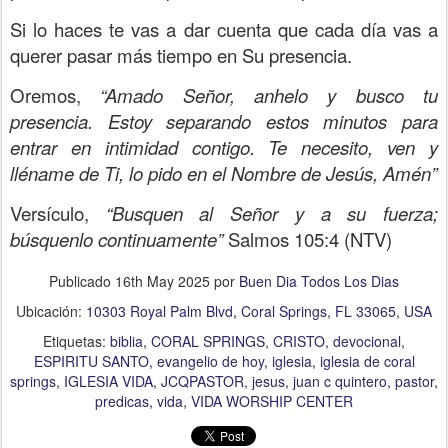
Si lo haces te vas a dar cuenta que cada día vas a
querer pasar más tiempo en Su presencia.
Oremos,
“Amado Señor, anhelo y busco tu
presencia. Estoy separando estos minutos para
entrar en intimidad contigo. Te necesito, ven y
lléname de Ti, lo pido en el Nombre de Jesús, Amén”
Versículo,
“Busquen al Señor y a su fuerza;
búsquenlo continuamente”
Salmos 105:4 (NTV)
Publicado
16th May 2025
por
Buen Dia Todos Los Dias
Ubicación:
10303 Royal Palm Blvd, Coral Springs, FL 33065, USA
Etiquetas:
biblia
CORAL SPRINGS
CRISTO
devocional
ESPIRITU SANTO
evangelio de hoy
iglesia
iglesia de coral
springs
IGLESIA VIDA
JCQPASTOR
jesus
juan c quintero
pastor
predicas
vida
VIDA WORSHIP CENTER