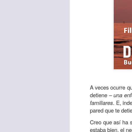
A veces ocurre q
Para muchos, la v
detiene –
una enf
acorde con una list
familiares
. E, in
logros profesionale
pared que te deti
Es quizás por est
Creo que así ha 
rápido, tanto, q
estaba bien, el ne