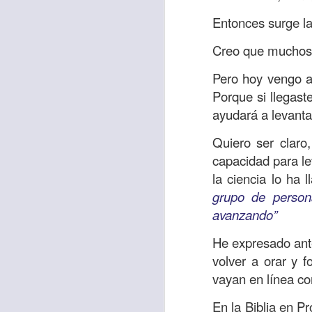
“amados”
, es decir
Entonces surge l
Yo tengo gratos r
esos buenos recuer
Creo que muchos t
de tiempo, muchos 
Pero hoy vengo a
lo mejor que tenían
Porque si llegaste
Te invito a reflexi
ayudará a levanta
tu familia?
Quiero ser claro
En la Biblia, el c
capacidad para le
del cristiano. Esta
la ciencia lo ha
grupo de person
Particularmente, e
avanzando”
malo, seguid lo b
He expresado ante
Dios nos pide que
volver a orar y f
debemos dejar una
vayan en línea co
las personas que
En la Biblia en Pr