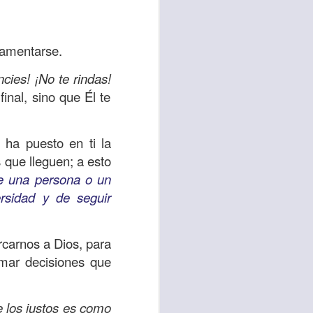
 tú también tengas
significó inversión
lamentarse.
estar en casa y dar
cies! ¡No te rindas!
final, sino que Él te
está el amor hacia
 ha puesto en ti la
ista de los deberes
 que lleguen; a esto
a vida correcta.
ne una persona o un
rsidad y de seguir
iento. Aborreced lo
rcarnos a Dios, para
bién significa que
tomar decisiones que
n los corazones de
e los justos es como