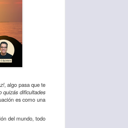
az!
, algo pasa que te
te agendadas
 quizás dificultades
con el trabajo, los
tuación es como una
mnasio.
mpo pasa demasiado
ión del mundo, todo
 quienes llamamos