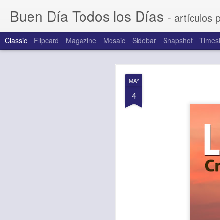
Buen Día Todos los Días
- artículos 
Classic
Flipcard
Magazine
Mosaic
Sidebar
Snapshot
Timesl
AUG
MAY
7
4