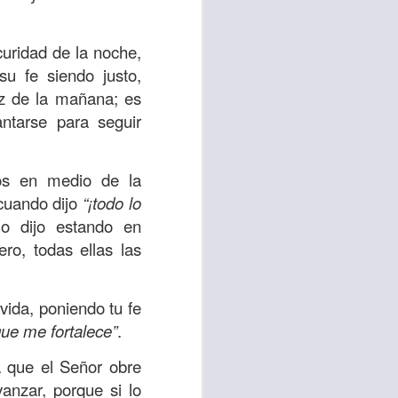
es una decisión de
curidad de la noche,
el corazón de los
su fe siendo justo,
ve el propósito de
uz de la mañana; es
r unidos en familia
ntarse para seguir
 importantes en tu
nos en medio de la
ios y de amar como
 cuando dijo
“¡todo lo
lo dijo estando en
ero, todas ellas las
 nos das propósito;
es sin fingimiento,
s; lo declaro en el
 vida, poniendo tu fe
que me fortalece”
.
no
”. Romanos 12:9
a que el Señor obre
vanzar, porque si lo