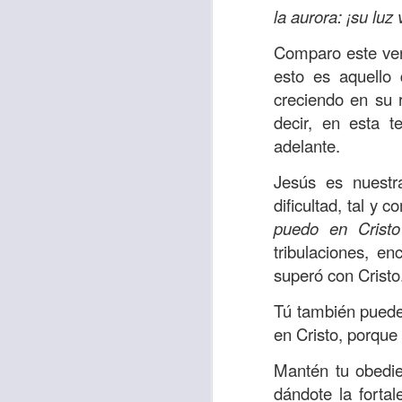
Amar es mucho má
la aurora: ¡su luz
permanecer, de est
Comparo este vers
Cuando amamos de
esto es aquello 
seres amados, per
creciendo en su 
vida, porque en el
decir, en esta t
para siempre.
adelante.
Es tiempo de revi
Jesús es nuestr
vida. En otras pa
dificultad, tal y
Dios nos ama.
puedo en Cristo
tribulaciones, en
Oremos: “
Señor, s
superó con Cristo
por eso decido que
sincero, real. Ben
Tú también puedes 
nombre de Jesús.
en Cristo, porque
Versículo:
“
El amor
Mantén tu obedie
(RVR1960)
dándote la fortal