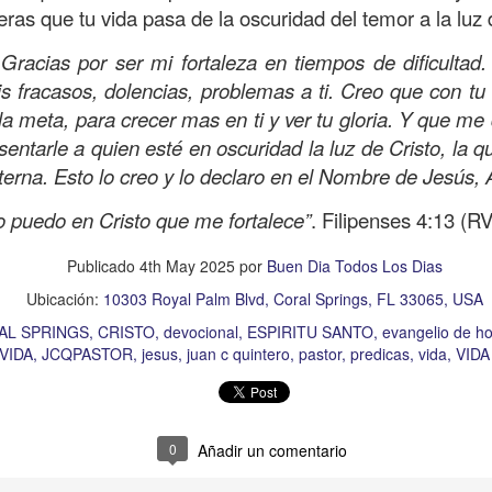
ras que tu vida pasa de la oscuridad del temor a la luz 
Publicado
2 hours ago
por
Buen Dia Todos Los Dias
Ubicación:
10303 Royal Palm Blvd, Coral Springs, FL 33065, USA
 Gracias por ser mi fortaleza en tiempos de dificultad
s fracasos, dolencias, problemas a ti. Creo que con tu
RISTO
devocional
ESPÍRITU SANTO
iglesia
IGLESIA VIDA
iglesia 
OR
JESÚS
juan c quintero
pastor
pastor quintero
vida
VIDA WORSH
la meta, para crecer mas en ti y ver tu gloria. Y que me
entarle a quien esté en oscuridad la luz de Cristo, la qu
eterna. Esto lo creo y lo declaro en el Nombre de Jesús,
0
Añadir un comentario
o puedo en Cristo que me fortalece”
. Filipenses 4:13 (R
Publicado
4th May 2025
por
Buen Dia Todos Los Dias
Ubicación:
10303 Royal Palm Blvd, Coral Springs, FL 33065, USA
Buenos Samaritanos
AL SPRINGS
CRISTO
devocional
ESPIRITU SANTO
evangelio de ho
 VIDA
JCQPASTOR
jesus
juan c quintero
pastor
predicas
vida
VID
0
Añadir un comentario