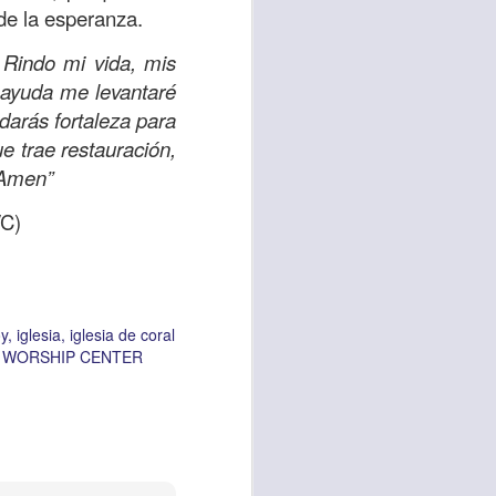
de la esperanza.
. Rindo mi vida, mis
 ayuda me levantaré
vida worship center
IP CENTER
 darás fortaleza para
e trae restauración,
 Amen”
VC)
y
iglesia
iglesia de coral
A WORSHIP CENTER