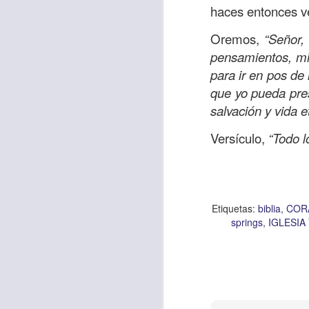
haces entonces ve
Oremos,
“Señor,
pensamientos, mi
Etiquetas:
biblia
C
JCQPAST
para ir en pos de 
que yo pueda pres
salvación y vida 
Versículo,
“Todo l
AUG
Etiquetas:
biblia
COR
springs
IGLESIA
6