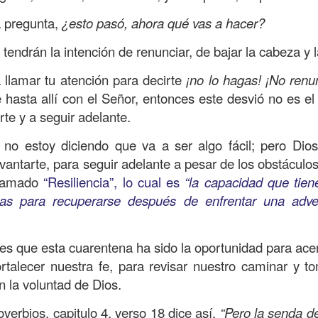
, a nuestra familia.
a pregunta,
¿esto pasó, ahora qué vas a hacer?
ecuerdos del amor de mis padres y abuelos; y tal vez
dos; lo cierto es que para la mayoría de ellos ese amor 
endrán la intención de renunciar, de bajar la cabeza y 
incluso sacrificando sus aspiraciones personales por 
 llamar tu atención para decirte
¡no lo hagas! ¡No renun
 por su familia.
 hasta allí con el Señor, entonces este desvió no es el 
onar sobre:
rte y a seguir adelante.
¿Cuáles son tus prioridades?, ¿En qué lugar 
, no estoy diciendo que va a ser algo fácil; pero Dios
apítulo 12 de la carta a los romanos se conoce como la l
vantarte, para seguir adelante a pesar de los obstáculos
 contiene recomendaciones sabias y justas para llevar un
 llamado
“Resiliencia”, lo cual es
“la capacidad que tie
as para recuperarse después de enfrentar una adve
n el verso 9 dice lo siguiente:
“
El amor sea sin fingim
ueno
”. Romanos 12:9 (RVR1960)
s que esta cuarentena ha sido la oportunidad para ace
 amemos sin fingimiento, con sinceridad, pero eso tam
ortalecer nuestra fe, para revisar nuestro caminar y 
 huella marcada, una especie de impronta de amor e
n la voluntad de Dios.
 amamos.
overbios, capitulo 4, verso 18 dice así,
“Pero la senda d