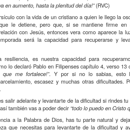
s que decir
“te amo” o
que regalar
flores o chocolates;
 va en aumento, hasta la plenitud del día!”
(RVC)
ar presente y de respetar a los seres amados.
ículo con la vida de un cristiano a quien le llego la os
 verdad, expresamos la esencia de Dios; se alegra 
que le detiene, pero que, si se mantiene firme en 
o también se nos aumentan los deseos de vivir, se revi
relación con Jesús, entonces vera como aparece la l
 amor todo lo podemos hacer, desde perdonar hasta vivi
emporada será la capacidad para recuperarse y leva
sar el estado de tu corazón hacia quienes consideras
a resiliencia, es nuestra capacidad para recuperar
labras, es tiempo de tener hogares a la manera de D
 como lo declaró Pablo en Filipenses capítulo 4, verso 13
 que me fortalece!”
. Y por si no lo sabias, esto 
carcelamiento, escasez y muchas otras dificultades. P
é que por amor nos has redimido, nos has restaurado y
.
, desde hoy, el motor de mi vida sea el amor, aquel que 
digo a mi familia, me comprometo a amar sin condicione
salir adelante y levantarte de la dificultad si rindes tu
 Amén
”.
 así también vas a poder decir
“todo lo puedo en Cristo 
 sea sin fingimiento. Aborreced lo malo, seguid lo bue
ncia a la Palabra de Dios, has tu parte natural y dej
eza que necesitas para levantarte de la dificultad y a