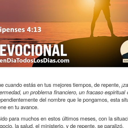
ue cuando estás en tus mejores tiempos, de repente,
¡z
ida es una carrera continua de actividades perfectamen
ermedad, un problema financiero, un fracaso espiritual o
a de logros esperados, la mayoría de ellos relacionados 
dependientemente del nombre que le pongamos, esta si
s e incluso los logros en el cuidado del cuerpo en el gi
ene en tu avance.
o que cada vez se tiene la sensación de que el tie
sido para muchos en estos últimos meses, con la situac
ue no alcanza para compartir tiempo con los seres a
gocio, la salud, el ministerio, y de repente, se paralizó.