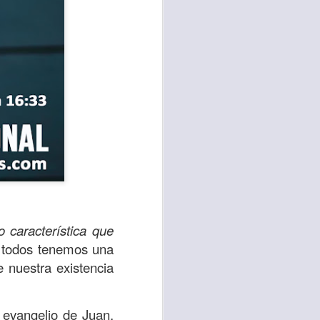
te agendadas
o característica que
con el trabajo, los
 todos tenemos una
mnasio.
 nuestra existencia
mpo pasa demasiado
 quienes llamamos
 evangelio de Juan,