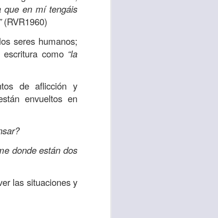
a que en mí tengáis
”
(RVR1960)
 tú también tengas
significó inversión
 los seres humanos;
estar en casa y dar
la escritura como
“la
está el amor hacia
s de aflicción y
stán envueltos en
ista de los deberes
a vida correcta.
nsar?
iento. Aborreced lo
me donde están dos
bién significa que
er las situaciones y
n los corazones de