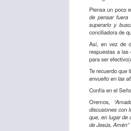
Amar es mucho má
permanecer, de est
Piensa un poco e
de pensar fuera 
Cuando amamos de
superarlo
y busc
seres amados, per
conciliadora de qu
vida, porque en el
para siempre.
Así, en vez de d
respuestas a las 
Es tiempo de revi
para
ser
efectivo(
vida. En otras pa
Dios nos ama.
Te recuerdo que 
envuelto en las af
Oremos: “
Señor, s
por eso decido que
Confía en el Señor
sincero, real. Ben
Oremos,
“Amado
nombre de Jesús.
discusiones con 
Versículo:
que, en lugar de 
“
El amor
(RVR1960)
de Jesús, Amén”