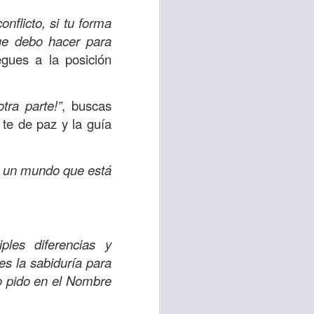
es una decisión de
nflicto, si tu forma
que debo hacer para
el corazón de los
egues a la posición
ve el propósito de
r unidos en familia
tra parte!”
, buscas
 te de paz y la guía
 importantes en tu
ios y de amar como
a un mundo que está
 nos das propósito;
es sin fingimiento,
s; lo declaro en el
les diferencias y
s la sabiduría para
lo pido en el Nombre
no
”. Romanos 12:9