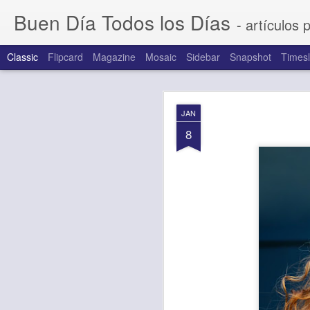
Buen Día Todos los Días
- artículos 
Classic
Flipcard
Magazine
Mosaic
Sidebar
Snapshot
Timesl
AUG
JAN
7
8