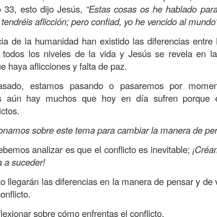
, a nuestra familia.
o 33, esto dijo Jesús,
“Estas cosas os he hablado par
tendréis aflicción; pero confiad, yo he vencido al mundo
ecuerdos del amor de mis padres y abuelos; y tal vez
dos; lo cierto es que para la mayoría de ellos ese amor 
cia de la humanidad han existido las diferencias entre
incluso sacrificando sus aspiraciones personales por 
n todos los niveles de la vida y Jesús se revela en 
 por su familia.
e haya aflicciones y falta de paz.
onar sobre:
¿Cuáles son tus prioridades?, ¿En qué lugar 
sado, estamos pasando o pasaremos por momento
ás aún hay muchos que hoy en día sufren porque e
ctos.
apítulo 12 de la carta a los romanos se conoce como la l
 contiene recomendaciones sabias y justas para llevar un
exionamos sobre este tema para cambiar la manera de pe
n el verso 9 dice lo siguiente:
“
El amor sea sin fingim
bemos analizar es que el conflicto es inevitable;
¡Créa
ueno
”. Romanos 12:9 (RVR1960)
a a suceder!
 amemos sin fingimiento, con sinceridad, pero eso tam
llegarán las diferencias en la manera de pensar y de v
 huella marcada, una especie de impronta de amor e
onflicto.
 amamos.
lexionar sobre cómo enfrentas el conflicto.