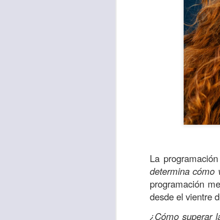
Para muchos, la v
La programación
acorde con una list
determina cómo va
logros profesionale
programación men
desde el vientre 
Es quizás por est
rápido, tanto, q
¿Cómo superar la