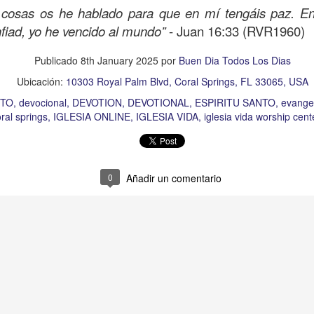
 cosas os he hablado para que en mí tengáis paz. En
Publicado
2 days ago
por
Buen Dia Todos Los Dias
nfiad, yo he vencido al mundo”
- Juan 16:33 (RVR1960)
Ubicación:
10303 Royal Palm Blvd, Coral Springs, FL 33065, USA
RISTO
devocional
ESPÍRITU SANTO
iglesia
IGLESIA VIDA
iglesia 
Publicado
8th January 2025
por
Buen Dia Todos Los Dias
OR
JESÚS
juan c quintero
pastor
pastor quintero
vida
VIDA WORSH
Ubicación:
10303 Royal Palm Blvd, Coral Springs, FL 33065, USA
STO
devocional
DEVOTION
DEVOTIONAL
ESPIRITU SANTO
evangel
ral springs
IGLESIA ONLINE
IGLESIA VIDA
iglesia vida worship cent
0
Añadir un comentario
0
Añadir un comentario
Buenos Samaritanos