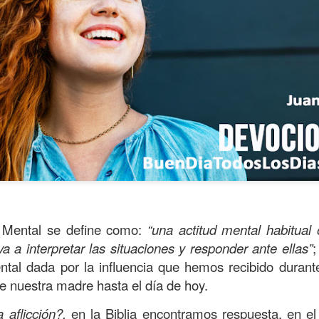
ida es una carrera continua de actividades perfectamen
 Mental se define como:
“una actitud mental habitual 
a de logros esperados, la mayoría de ellos relacionados 
 a interpretar las situaciones y responder ante ellas”
;
s e incluso los logros en el cuidado del cuerpo en el gi
tal dada por la influencia que hemos recibido durante
de nuestra madre hasta el día de hoy.
o que cada vez se tiene la sensación de que el tie
ue no alcanza para compartir tiempo con los seres a
 aflicción?,
en la Biblia encontramos respuesta, en el