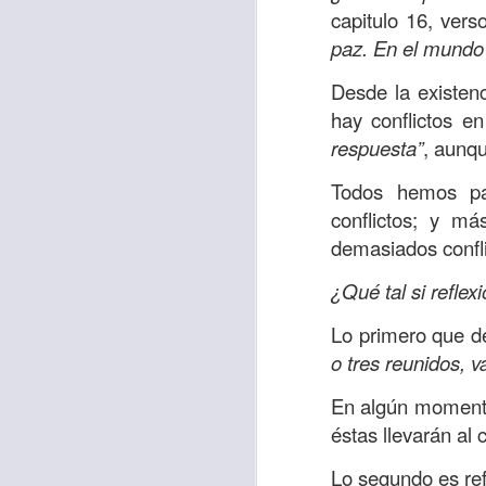
“amados”
, es decir
capitulo 16, vers
paz. En el mundo 
Yo tengo gratos r
esos buenos recuer
Desde la existen
de tiempo, muchos 
hay conflictos e
lo mejor que tenían
respuesta”
, aunqu
Te invito a reflexi
Todos hemos pa
tu familia?
conflictos; y m
demasiados confli
En la Biblia, el c
del cristiano. Esta
¿Qué tal si refl
Particularmente, e
Lo primero que de
malo, seguid lo b
o tres reunidos, v
Dios nos pide que
En algún momento 
debemos dejar una
éstas llevarán al c
las personas que
Lo segundo es ref