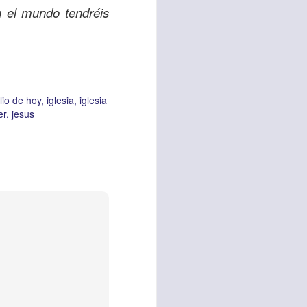
 el mundo tendréis
vida worship center
IP CENTER
io de hoy
iglesia
iglesia
er
jesus