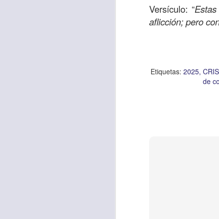
Versículo: “
Estas
aflicción; pero co
Etiquetas:
biblia
C
JCQPAST
Etiquetas:
2025
CRI
de co
AUG
6