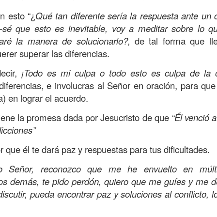
s que decir
“te amo” o
que regalar
flores o chocolates;
ar presente y de respetar a los seres amados.
n esto “¿
Qué tan diferente sería la respuesta ante un co
-sé que esto es inevitable, voy a meditar sobre lo 
 verdad, expresamos la esencia de Dios; se alegra 
aré la manera de solucionarlo?,
de tal forma que ll
o también se nos aumentan los deseos de vivir, se revi
erer superar las diferencias.
 amor todo lo podemos hacer, desde perdonar hasta vivi
ecir,
¡Todo es mi culpa o todo esto es culpa de la o
diferencias, e involucras al Señor en oración, para que
sar el estado de tu corazón hacia quienes consideras
a) en lograr el acuerdo.
labras, es tiempo de tener hogares a la manera de D
tiene la promesa dada por Jesucristo de que
“Él venció 
licciones”
é que por amor nos has redimido, nos has restaurado y
, desde hoy, el motor de mi vida sea el amor, aquel que 
 que él te dará paz y respuestas para tus dificultades.
digo a mi familia, me comprometo a amar sin condicione
 Señor, reconozco que me he envuelto en múltip
 Amén
”.
los demás, te pido perdón, quiero que me guíes y me de
discutir, pueda encontrar paz y soluciones al conflicto, 
 sea sin fingimiento. Aborreced lo malo, seguid lo bue