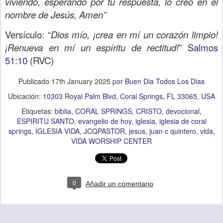
viviendo, esperando por tu respuesta, lo creo en el
nombre de Jesús, Amen”
Versículo: “
Dios mío, ¡crea en mí un corazón limpio!
¡Renueva en mí un espíritu de rectitud!
”
Salmos
51:10
(RVC)
Publicado
17th January 2025
por
Buen Dia Todos Los Dias
Ubicación:
10303 Royal Palm Blvd, Coral Springs, FL 33065, USA
Etiquetas:
biblia
CORAL SPRINGS
CRISTO
devocional
ESPIRITU SANTO
evangelio de hoy
iglesia
iglesia de coral
springs
IGLESIA VIDA
JCQPASTOR
jesus
juan c quintero
vida
VIDA WORSHIP CENTER
0
Añadir un comentario