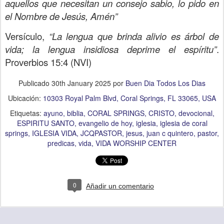
aquellos que necesitan un consejo sabio, lo pido en
el Nombre de Jesús, Amén”
Versículo,
“La lengua que brinda alivio es árbol de
vida; la lengua insidiosa deprime el espíritu”
.
Proverbios 15:4 (NVI)
Publicado
30th January 2025
por
Buen Dia Todos Los Dias
Ubicación:
10303 Royal Palm Blvd, Coral Springs, FL 33065, USA
Etiquetas:
ayuno
biblia
CORAL SPRINGS
CRISTO
devocional
ESPIRITU SANTO
evangelio de hoy
iglesia
iglesia de coral
springs
IGLESIA VIDA
JCQPASTOR
jesus
juan c quintero
pastor
predicas
vida
VIDA WORSHIP CENTER
0
Añadir un comentario