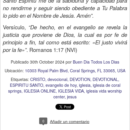
Santo Espíritu me dé la sabiduría y capacidad para
no rendirme y seguir siendo obediente a Tu Palabra
lo pido en el Nombre de Jesús. Amén”.
Versículo,
“De hecho, en el evangelio se revela la
justicia que proviene de Dios, la cual es por fe de
principio a fin, tal como está escrito: «El justo vivirá
por la fe»”
. Romanos 1:17 (NVI)
Publicado
30th October 2024
por
Buen Dia Todos Los Dias
Ubicación:
10303 Royal Palm Blvd, Coral Springs, FL 33065, USA
Etiquetas:
CRISTO
devocional
DEVOTION
DEVOTIONAL
ESPIRITU SANTO
evangelio de hoy
iglesia
iglesia de coral
springs
IGLESIA ONLINE
IGLESIA VIDA
iglesia vida worship
center
jesus
0
Añadir un comentario