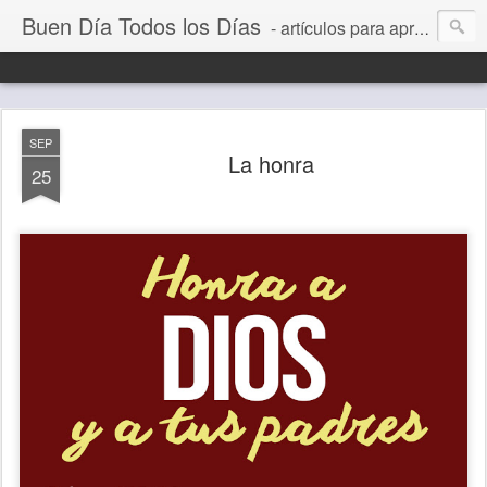
Buen Día Todos los Días
- artículos para aprender a vivir mejor, un día a la vez. Por Juan C Quintero
SEP
La honra
25