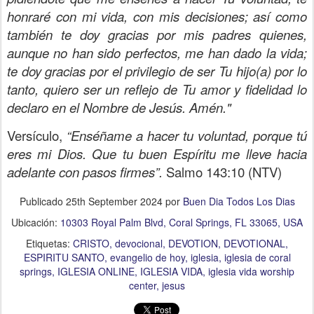
honraré con mi vida, con mis decisiones; así como
también te doy gracias por mis padres quienes,
aunque no han sido perfectos, me han dado la vida;
te doy gracias por el privilegio de ser Tu hijo(a) por lo
tanto, quiero ser un reflejo de Tu amor y fidelidad lo
declaro en el Nombre de Jesús. Amén."
Versículo,
“Enséñame a hacer tu voluntad, porque tú
eres mi Dios. Que tu buen Espíritu me lleve hacia
adelante con pasos firmes”.
Salmo 143:10 (NTV)
Publicado
25th September 2024
por
Buen Dia Todos Los Dias
Ubicación:
10303 Royal Palm Blvd, Coral Springs, FL 33065, USA
Etiquetas:
CRISTO
devocional
DEVOTION
DEVOTIONAL
ESPIRITU SANTO
evangelio de hoy
iglesia
iglesia de coral
springs
IGLESIA ONLINE
IGLESIA VIDA
iglesia vida worship
center
jesus