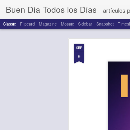
Buen Día Todos los Días
- artículos 
Classic
Flipcard
Magazine
Mosaic
Sidebar
Snapshot
Timesl
AUG
SEP
6
9