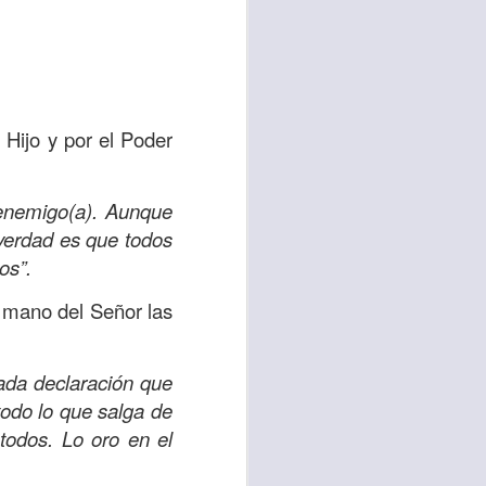
d de un hombre que
erían ser los más
 pasaron de largo;
 Hijo y por el Poder
a compasión fue el
enemigo(a). Aunque
 misericordia y la
 verdad es que todos
emos, no de lo que
os”.
por amor y no por
a mano del Señor las
ra servir y dar al
r ignorando que hay
ada declaración que
os están muy cerca
odo lo que salga de
todos. Lo oro en el
lo para mis propios