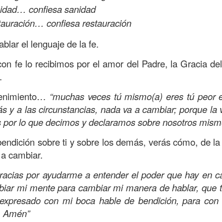
nidad… confiesa sanidad
amaritano es el único que responde ante la necesida
o y herido, dejado en la brecha del camino.
stauración… confiesa restauración
suponía que los sacerdotes judíos y los levitas deb
blar el lenguaje de la fe.
icordiosos ante la necesidad de los demás, pero estos
n fe lo recibimos por el amor del Padre, la Gracia del
e se suponía no iba a ser el que mostrara el amor y l
.
 la necesidad.
tenimiento…
“muchas veces tú mismo(a) eres tú peor 
beríamos ser los primeros en mostrar la bondad, la
s y a las circunstancias, nada va a cambiar; porque la
quellos que están en necesidad, dando de lo que ten
s por lo que decimos y declaramos sobre nosotros mism
ndo con lo que sabemos, no con evasivas; sirviendo 
endición sobre ti y sobre los demás, verás cómo, de l
a cambiar.
n de hoy sea la que abra las puertas de tu corazón pa
a insensibilidad de la cultura actual no te lleve a vivi
racias por ayudarme a entender el poder que hay en c
 de personas en necesidad, que incluso muchos de ell
biar mi mente para cambiar mi manera de hablar, que t
o los has visto, o los has ignorado.
expresado con mi boca hable de bendición, para con 
, Amén”
dre celestial, hoy reconozco que he estado viviendo so