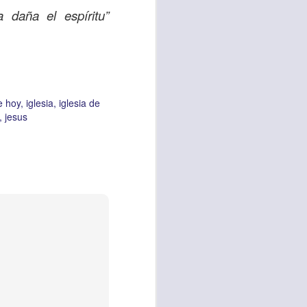
Hoy Señor te pido
 daña el espíritu”
e tu Santo Espíritu
rle mi ayuda, para
mén”
e hoy
iglesia
iglesia de
jesus
ESIA VIDA
iglesia vida
 WORSHIP CENTER