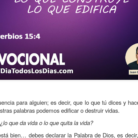
s años pareciera que el común de las personas estuvie
mismas, mirando y actuando solamente para ellas mism
encia para alguien; es decir, que lo que tú dices y hac
sirviendo a los demás.
stras palabras podemos edificar o destruir vidas.
ibilidad por la necesidad ajena se fuera desvaneciendo
¿lo que da vida o lo que quita la vida?
ísmo, creando una brecha que separa a unos de los otr
stá bien… debes declarar la Palabra de Dios, es decir,
elata la parábola del Buen Samaritano; esta comienza 