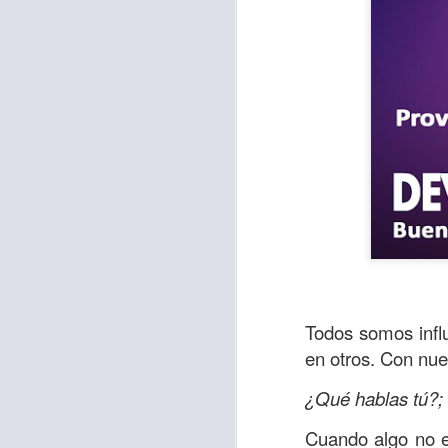
Con el paso de lo
encerradas en sí 
Todos somos influ
menos ayudando y 
en otros. Con nue
Es como si la sens
¿Qué hablas tú?; 
al espíritu de ego
Cuando algo no e
En la Biblia se r