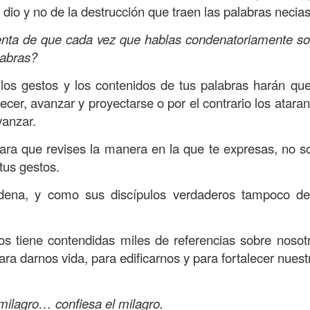
 dio y no de la destrucción que traen las palabras necias
on un
“intérprete de la ley
”, quien lo cuestiona sobre
q
te hombre dicho que lo que hay que hacer para heredar
nta de que cada vez que hablas condenatoriamente sob
 escrito, y dijo:
“Amarás al Señor tu Dios con todo tu cor
labras?
tus fuerzas, y con toda tu mente; y a tu prójimo como 
 los gestos y los contenidos de tus palabras harán qu
ecer, avanzar y proyectarse o por el contrario los ataran,
bre cuestionó a Jesús sobre el prójimo, el Señor le c
vanzar.
el estado de su corazón se pusiera en evidencia. La 
para que revises la manera en la que te expresas, no s
tiona también profundamente sobre el estado de nuest
tus gestos.
dena, y como sus discípulos verdaderos tampoco d
 que amemos y que seamos respuesta para las pe
las preguntas que surgen son:
¿has pasado por dela
e has detenido a ayudar?; ¿conoces a alguien que
os tiene contendidas miles de referencias sobre nosot
aces el de la vista gorda o el de los oídos sordos?
ra darnos vida, para edificarnos y para fortalecer nuestr
 leas esta parábola completa en el evangelio de Lucas, 
milagro… confiesa el milagro.