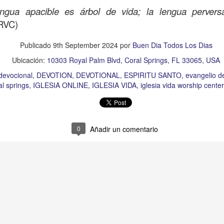
e he olvidado de los demás que están en necesidad. 
engua apacible es árbol de vida; la lengua perversa
nsibilidad ante el dolor del “prójimo”. Te pido Señor qu
(RVC)
zón cuando alguien tenga necesidad para poder extende
Publicado
9th September 2024
por
Buen Dia Todos Los Dias
sperar nada a cambio, lo pido en el Nombre de Jesús, A
Ubicación:
10303 Royal Palm Blvd, Coral Springs, FL 33065, USA
Publicado
15 hours ago
por
Buen Dia Todos Los Dias
devocional
DEVOTION
DEVOTIONAL
ESPIRITU SANTO
evangelio d
Ubicación:
10303 Royal Palm Blvd, Coral Springs, FL 33065, USA
al springs
IGLESIA ONLINE
IGLESIA VIDA
iglesia vida worship center
TO
devocional
ESPÍRITU SANTO
iglesia
iglesia de coral springs
IGL
QPASTOR
JESÚS
juan c quintero
pastor
pastor quintero
vida
VIDA
0
Añadir un comentario
0
Añadir un comentario
Ánimo y valor