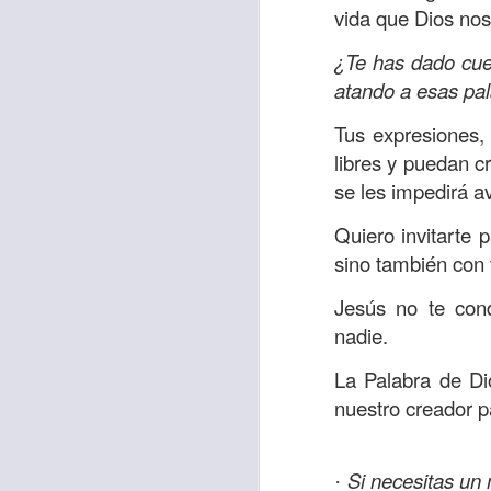
vida que Dios nos
sostiene Jesús c
cuando le había es
¿Te has dado cue
cumplir lo que está
atando a esas pa
alma, y con todas 
Tus expresiones,
10:27).
libres y puedan cr
Pero cuando el hom
se les impedirá a
lo hizo para que 
Quiero invitarte 
parábola nos cues
sino también con 
tiempo.
Jesús no te con
El Señor quiere
nadie.
sufriendo. Pero 
necesidad y no t
La Palabra de Di
dificultades y te h
nuestro creador pa
Te motivo para que
del 25 al 37.
Si necesitas un 
·