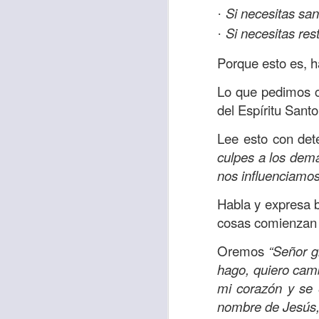
Si necesitas sa
Allí, el hombre s
·
había sido atracad
Si necesitas re
·
En esa época se 
Porque esto es, ha
sensibles y miser
Lo que pedimos co
solo un hombre qu
del Espíritu Santo
que respondió ante
Lee esto con de
Los cristianos de
culpes a los demá
generosidad con a
nos influenciamo
nos sobra; ayuda
obligación.
Habla y expresa b
cosas comienzan 
Que esta reflexió
necesitado y que l
Oremos
“Señor g
miles de millones
hago, quiero cam
de ti, y tal vez o n
mi corazón y se 
nombre de Jesús
Oremos
“Amado Pa