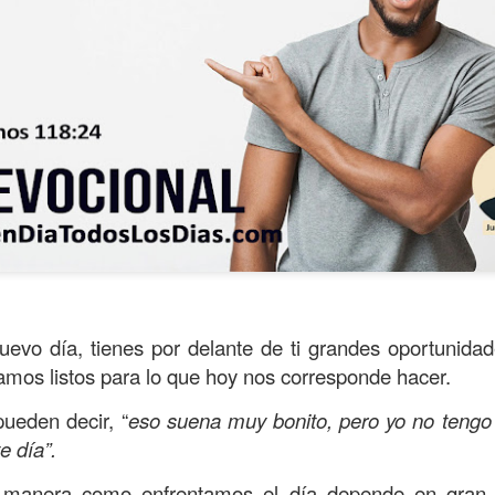
ida es una carrera continua de actividades perfectamen
uevo día, tienes por delante de ti grandes oportunida
a de logros esperados, la mayoría de ellos relacionados 
mos listos para lo que hoy nos corresponde hacer.
s e incluso los logros en el cuidado del cuerpo en el gi
ueden decir, “
eso suena muy bonito, pero yo no tengo
o que cada vez se tiene la sensación de que el tie
e día”.
ue no alcanza para compartir tiempo con los seres a
a manera como enfrentamos el día depende en gran