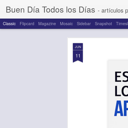
Buen Día Todos los Días
- artículos 
Classic
Flipcard
Magazine
Mosaic
Sidebar
Snapshot
Timesl
AUG
JUN
7
11