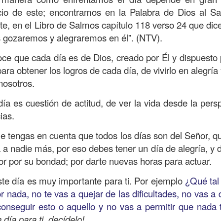
, a nuestra familia.
nicio de este; encontramos en la Palabra de Dios al Sa
ecuerdos del amor de mis padres y abuelos; y tal vez
nte, en el Libro de Salmos capítulo 118 verso 24 que dic
dos; lo cierto es que para la mayoría de ellos ese amor 
s gozaremos y alegraremos en él”. (NTV).
incluso sacrificando sus aspiraciones personales por 
oce que cada día es de Dios, creado por Él y dispuesto
 por su familia.
ara obtener los logros de cada día, de vivirlo en alegría
onar sobre:
¿Cuáles son tus prioridades?, ¿En qué lugar 
nosotros.
ía es cuestión de actitud, de ver la vida desde la pers
apítulo 12 de la carta a los romanos se conoce como la l
ias.
 contiene recomendaciones sabias y justas para llevar un
e tengas en cuenta que todos los días son del Señor, q
n el verso 9 dice lo siguiente:
“
El amor sea sin fingim
 a nadie más, por eso debes tener un día de alegría, y d
ueno
”. Romanos 12:9 (RVR1960)
r por su bondad; por darte nuevas horas para actuar.
 amemos sin fingimiento, con sinceridad, pero eso tam
este día es muy importante para ti. Por ejemplo
¿Qué tal
 huella marcada, una especie de impronta de amor e
r nada, no te vas a quejar de las dificultades, no vas a
 amamos.
onseguir esto o aquello y no vas a permitir que nada t
día para ti, decídelo!