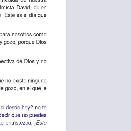
lmista David, quien
 tú también tengas
e “Este es el día que
significó inversión
estar en casa y dar
 para nosotros como
 y gozo, porque Dios
está el amor hacia
pectiva de Dios y no
ista de los deberes
a vida correcta.
ue no existe ninguno
iento. Aborreced lo
e gozo, en el que le
bién significa que
 si desde hoy? no te
n los corazones de
 decir que no puedes
e entristezca
.
¡Este