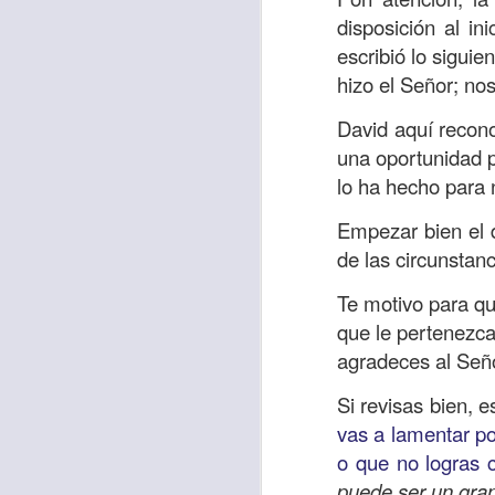
“amados”
, es decir
disposición al i
Yo tengo gratos r
escribió lo siguie
esos buenos recuer
hizo el Señor; no
de tiempo, muchos 
David aquí recon
lo mejor que tenían
una oportunidad p
Te invito a reflexi
lo ha hecho para 
tu familia?
Empezar bien el d
En la Biblia, el c
de las circunstanc
del cristiano. Esta
Te motivo para qu
Particularmente, e
que le pertenezca
malo, seguid lo b
agradeces al Seño
Dios nos pide que
Si revisas bien, 
debemos dejar una
vas a lamentar po
las personas que
o que no logras c
puede ser un gran 