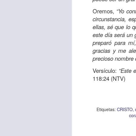
Amar es mucho má
permanecer, de est
Oremos,
“Yo con
circunstancia, e
Cuando amamos de
ellas, sé que lo 
seres amados, per
este día será un 
vida, porque en el
preparó para mí
para siempre.
gracias y me ale
Es tiempo de revi
precioso nombre 
vida. En otras pa
Versículo:
“Este 
Dios nos ama.
118:24 (NTV)
Oremos: “
Señor, s
por eso decido que
sincero, real. Ben
nombre de Jesús.
Etiquetas:
CRISTO
cor
Versículo:
“
El amor
(RVR1960)