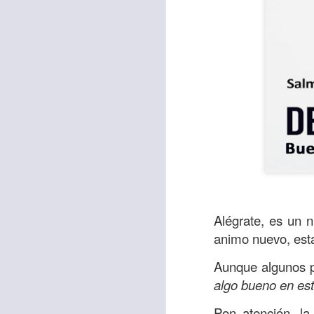
Para muchos, la v
Alégrate, es un n
acorde con una list
animo nuevo, esta
logros profesionale
Aunque algunos p
Es quizás por est
algo bueno en est
rápido, tanto, q
Pon atención, l