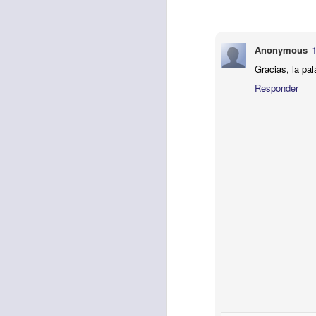
Anonymous
1
Etiquetas:
biblia
C
Gracias, la pa
JCQPAST
Responder
AUG
6