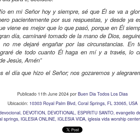
s que decir
“te amo” o
que regalar
flores o chocolates;
ar presente y de respetar a los seres amados.
fío en mi Señor hoy y siempre, sé que Él se va a glori
spero pacientemente por sus respuestas, y desde ya e
 verdad, expresamos la esencia de Dios; se alegra 
que viene es mejor que lo que pasó, porque en Él siem
o también se nos aumentan los deseos de vivir, se revi
gran día, caminaré tomado de la mano de Dios, seguiré
 amor todo lo podemos hacer, desde perdonar hasta vivi
, no me dejaré engañar por las circunstancias. En
graré de todo cuanto Él haga en mí y a través, lo c
sar el estado de tu corazón hacia quienes consideras
de Jesús, Amén”
labras, es tiempo de tener hogares a la manera de D
es el día que hizo el Señor; nos gozaremos y alegrare
é que por amor nos has redimido, nos has restaurado y
Publicado
11th June 2024
por
Buen Dia Todos Los Dias
, desde hoy, el motor de mi vida sea el amor, aquel que 
Ubicación:
10303 Royal Palm Blvd, Coral Springs, FL 33065, USA
digo a mi familia, me comprometo a amar sin condicione
 Amén
”.
devocional
DEVOTION
DEVOTIONAL
ESPIRITU SANTO
evangelio d
al springs
IGLESIA ONLINE
IGLESIA VIDA
iglesia vida worship center
 sea sin fingimiento. Aborreced lo malo, seguid lo bue