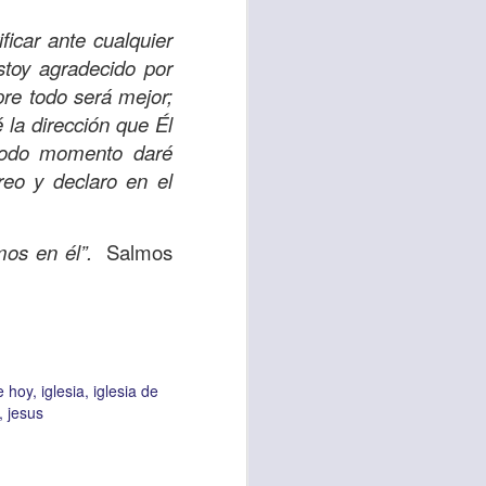
es una decisión de
ficar ante cualquier
stoy agradecido por
el corazón de los
pre todo será mejor;
ve el propósito de
 la dirección que Él
r unidos en familia
 todo momento daré
reo y declaro en el
 importantes en tu
ios y de amar como
mos en él”.
Salmos
 nos das propósito;
es sin fingimiento,
s; lo declaro en el
e hoy
iglesia
iglesia de
jesus
no
”. Romanos 12:9