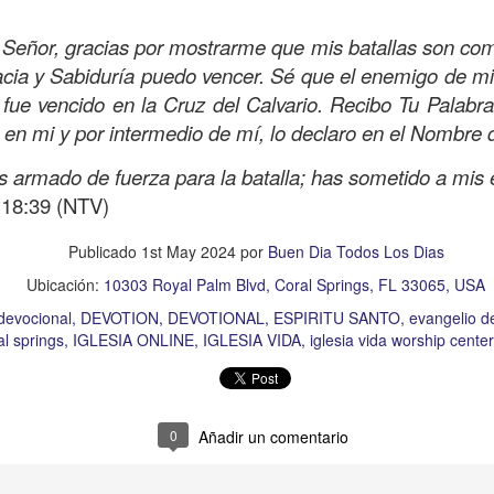
Publicado
14 hours ago
por
Buen Dia Todos Los Dias
eñor, gracias por mostrarme que mis batallas son com
Ubicación:
10303 Royal Palm Blvd, Coral Springs, FL 33065, USA
cia y Sabiduría puedo vencer. Sé que el enemigo de mi
RISTO
devocional
ESPÍRITU SANTO
iglesia
IGLESIA VIDA
iglesia 
fue vencido en la Cruz del Calvario. Recibo Tu Palabr
OR
JESÚS
juan c quintero
pastor
pastor quintero
vida
VIDA WORSH
 en mi y por intermedio de mí, lo declaro en el Nombre
s armado de fuerza para la batalla; has sometido a mis
18:39 (NTV)
0
Añadir un comentario
Publicado
1st May 2024
por
Buen Dia Todos Los Dias
Ubicación:
10303 Royal Palm Blvd, Coral Springs, FL 33065, USA
devocional
DEVOTION
DEVOTIONAL
ESPIRITU SANTO
evangelio d
Buenos Samaritanos
al springs
IGLESIA ONLINE
IGLESIA VIDA
iglesia vida worship center
0
Añadir un comentario