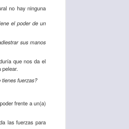
es una decisión de
ural no hay ninguna
el corazón de los
iene el poder de un
ve el propósito de
r unidos en familia
adiestrar sus manos
 importantes en tu
duría que nos da el
ios y de amar como
 pelear.
o tienes fuerzas?
 nos das propósito;
es sin fingimiento,
s; lo declaro en el
poder frente a un(a)
no
”. Romanos 12:9
da las fuerzas para