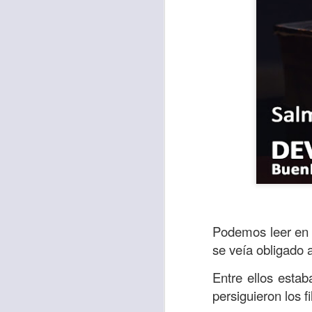
Para muchos, la v
Podemos leer en l
acorde con una list
se veía obligado 
logros profesionale
Entre ellos estab
Es quizás por est
persiguieron los f
rápido, tanto, q