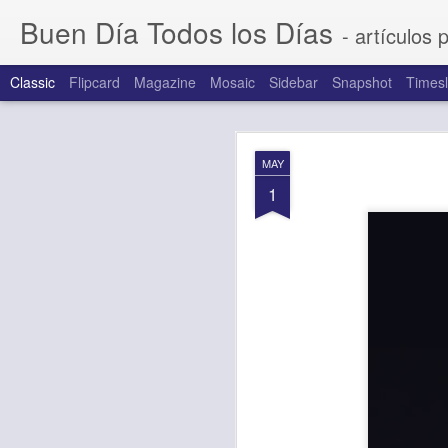
Buen Día Todos los Días
- artículos 
Classic
Flipcard
Magazine
Mosaic
Sidebar
Snapshot
Timesl
AUG
MAY
7
1