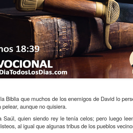
ida es una carrera continua de actividades perfectamen
a Biblia que muchos de los enemigos de David lo perse
a de logros esperados, la mayoría de ellos relacionados 
a pelear, aunque no quisiera.
s e incluso los logros en el cuidado del cuerpo en el gi
a Saúl, quien siendo rey le tenía celos; pero luego l
o que cada vez se tiene la sensación de que el tie
ilisteos, al igual que algunas tribus de los pueblos vecino
ue no alcanza para compartir tiempo con los seres a