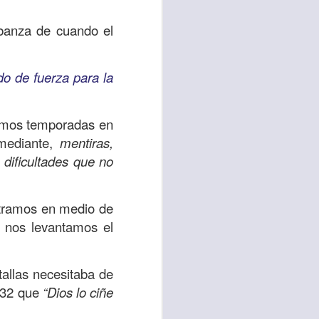
abanza de cuando el
 tú también tengas
significó inversión
estar en casa y dar
o de fuerza para la
está el amor hacia
samos temporadas en
 mediante,
mentiras,
 dificultades que no
ista de los deberes
a vida correcta.
tramos en medio de
iento. Aborreced lo
o nos levantamos el
bién significa que
tallas necesitaba de
n los corazones de
o 32 que
“Dios lo ciñe