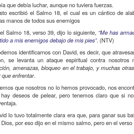
, a nuestra familia.
ía que debía luchar, aunque no tuviera fuerzas.
sto escribió el Salmo 18, el cual es un cántico de al
ecuerdos del amor de mis padres y abuelos; y tal vez
 las manos de todos sus enemigos
dos; lo cierto es que para la mayoría de ellos ese amor 
incluso sacrificando sus aspiraciones personales por 
l Salmo 18, verso 39, dijo lo siguiente
,
“Me has armad
 por su familia.
tido a mis enemigos debajo de mis pies”
.
(NTV)
onar sobre:
¿Cuáles son tus prioridades?, ¿En qué lugar 
emos identificarnos con David, es decir, que atrave
n, se levanta un ataque espiritual contra nosotros
ción, amenazas, bloqueo en el trabajo, y muchas otras
apítulo 12 de la carta a los romanos se conoce como la l
 que enfrentar
.
 contiene recomendaciones sabias y justas para llevar un
emos que nosotros no lo hemos provocado, nos encon
n el verso 9 dice lo siguiente:
“
El amor sea sin fingim
 hay deseos de pelear, pero tenemos claro que si n
ueno
”. Romanos 12:9 (RVR1960)
entaja.
 amemos sin fingimiento, con sinceridad, pero eso tam
d lo tuvo totalmente clara era que, para ganar sus ba
 huella marcada, una especie de impronta de amor e
e Dios, por eso dijo en el mismo salmo, pero en el vers
 amamos.