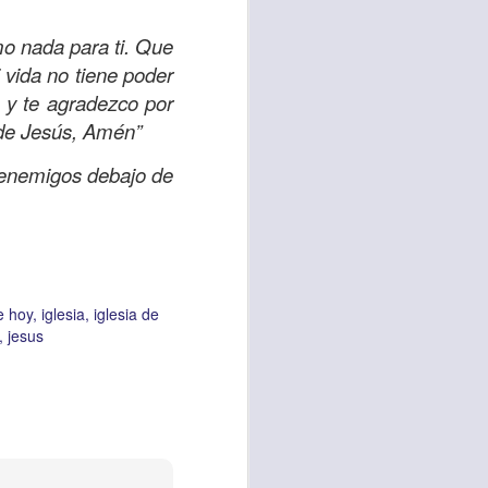
o nada para ti. Que
 vida no tiene poder
vida worship center
a y te agradezco por
IP CENTER
 de Jesús, Amén”
 enemigos debajo de
e hoy
iglesia
iglesia de
jesus