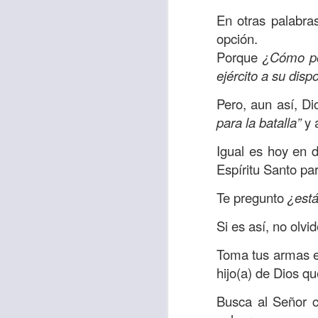
Amar es mucho má
En otras palabra
permanecer, de est
opción.
Cuando amamos de
Porque
¿Cómo pod
seres amados, per
ejército a su dis
vida, porque en el
Pero, aun así, Di
para siempre.
para la batalla”
y 
Es tiempo de revi
Igual es hoy en 
vida. En otras pa
Espíritu Santo pa
Dios nos ama.
Te pregunto
¿está
Oremos: “
Señor, s
por eso decido que
Si es así, no olv
sincero, real. Ben
Toma tus armas es
nombre de Jesús.
hijo(a) de Dios qu
Versículo:
“
El amor
Busca al Señor c
(RVR1960)