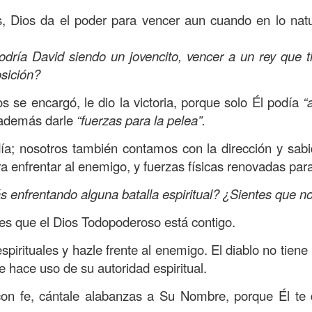
s que decir
“te amo” o
que regalar
flores o chocolates;
s, Dios da el poder para vencer aun cuando en lo nat
ar presente y de respetar a los seres amados.
 verdad, expresamos la esencia de Dios; se alegra 
ría David siendo un jovencito, vencer a un rey que t
o también se nos aumentan los deseos de vivir, se revi
posición?
 amor todo lo podemos hacer, desde perdonar hasta vivi
os se encargó, le dio la victoria, porque solo Él podía
“
además darle
“fuerzas para la pelea”.
sar el estado de tu corazón hacia quienes consideras
día; nosotros también contamos con la dirección y sabi
labras, es tiempo de tener hogares a la manera de D
ra enfrentar al enemigo, y fuerzas físicas renovadas para
s enfrentando alguna batalla espiritual? ¿Sientes que n
é que por amor nos has redimido, nos has restaurado y
, desde hoy, el motor de mi vida sea el amor, aquel que 
ides que el Dios Todopoderoso está contigo.
digo a mi familia, me comprometo a amar sin condicione
pirituales y hazle frente al enemigo. El diablo no tiene 
 Amén
”.
e hace uso de su autoridad espiritual.
 sea sin fingimiento. Aborreced lo malo, seguid lo bue
on fe, cántale alabanzas a Su Nombre, porque Él te 