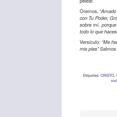
pelear.
Oremos, “
Amado S
con Tu Poder, Gra
Etiquetas:
biblia
C
sobre mí, porque 
JCQPAST
todo lo que haces
Versículo:
“Me ha
mis pies”
Salmos 
Etiquetas:
CRISTO
AUG
cor
6