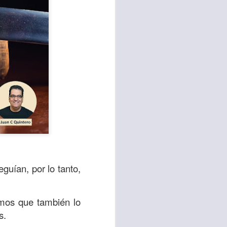
te agendadas
guían, por lo tanto,
con el trabajo, los
mnasio.
eemos que también lo
mpo pasa demasiado
s.
 quienes llamamos