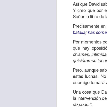
“amados”
, es decir
Así que David sab
Y creo que por e
Yo tengo gratos r
Señor lo libró de
esos buenos recuer
de tiempo, muchos 
Precisamente en e
lo mejor que tenían
batalla; has some
Te invito a reflexi
Por momentos pod
tu familia?
que hay oposició
chismes, intimida
En la Biblia, el c
quisiéramos tener
del cristiano. Esta
Pero, aunque sab
Particularmente, e
estas luchas. No
malo, seguid lo b
enemigo tomará v
Dios nos pide que
Una cosa que Davi
debemos dejar una
la intervención d
las personas que
de poder”.