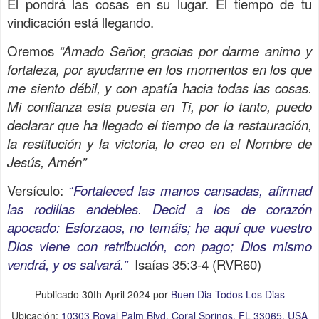
Él pondrá las cosas en su lugar. El tiempo de tu
vindicación está llegando.
Oremos
“Amado Señor, gracias por darme animo y
fortaleza, por ayudarme en los momentos en los que
me siento débil, y con apatía hacia todas las cosas.
Mi confianza esta puesta en Ti, por lo tanto, puedo
declarar que ha llegado el tiempo de la restauración,
la restitución y la victoria, lo creo en el Nombre de
Jesús, Amén”
Versículo:
“
Fortaleced las manos cansadas, afirmad
las rodillas endebles. Decid a los de corazón
apocado: Esforzaos, no temáis; he aquí que vuestro
Dios viene con retribución, con pago; Dios mismo
vendrá, y os salvará.”
Isaías 35:3-4
(RVR60)
Publicado
30th April 2024
por
Buen Dia Todos Los Dias
Ubicación:
10303 Royal Palm Blvd, Coral Springs, FL 33065, USA