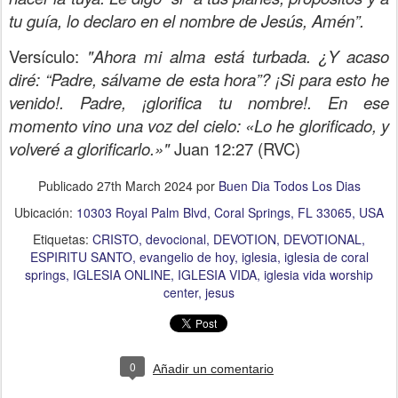
tu guía, lo declaro en el nombre de Jesús, Amén”.
Versículo:
"Ahora mi alma está turbada. ¿Y acaso
diré: “Padre, sálvame de esta hora”? ¡Si para esto he
venido!. Padre, ¡glorifica tu nombre!. En ese
momento vino una voz del cielo: «Lo he glorificado, y
volveré a glorificarlo.»"
Juan 12:27 (RVC)
Publicado
27th March 2024
por
Buen Dia Todos Los Dias
Ubicación:
10303 Royal Palm Blvd, Coral Springs, FL 33065, USA
Etiquetas:
CRISTO
devocional
DEVOTION
DEVOTIONAL
ESPIRITU SANTO
evangelio de hoy
iglesia
iglesia de coral
springs
IGLESIA ONLINE
IGLESIA VIDA
iglesia vida worship
center
jesus
0
Añadir un comentario