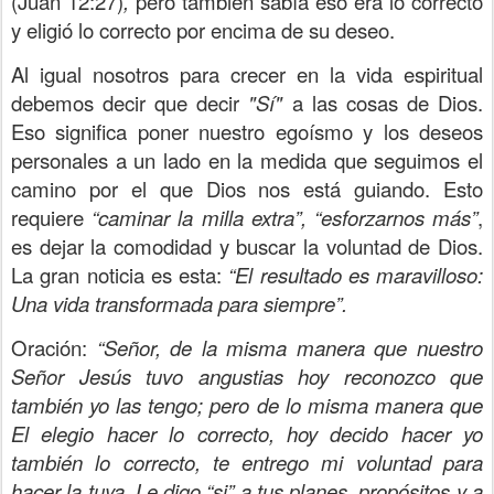
(Juan 12:27)
,
pero también sabía eso era lo correcto
y eligió lo correcto por encima de su deseo.
Al igual nosotros para crecer en la vida espiritual
debemos decir que decir
"Sí"
a las cosas de Dios.
Eso significa poner nuestro egoísmo y los deseos
personales a un lado en la medida que seguimos el
camino por el que Dios nos está guiando. Esto
requiere
“caminar la milla extra”, “esforzarnos más”
,
es dejar la comodidad y buscar la voluntad de Dios.
La gran noticia es esta:
“El resultado es maravilloso:
Una vida transformada para siempre”.
Oración:
“Señor, de la misma manera que nuestro
Señor Jesús tuvo angustias hoy reconozco que
también yo las tengo; pero de lo misma manera que
El elegio hacer lo correcto, hoy decido hacer yo
también lo correcto, te entrego mi voluntad para
hacer la tuya. Le digo “si” a tus planes, propósitos y a