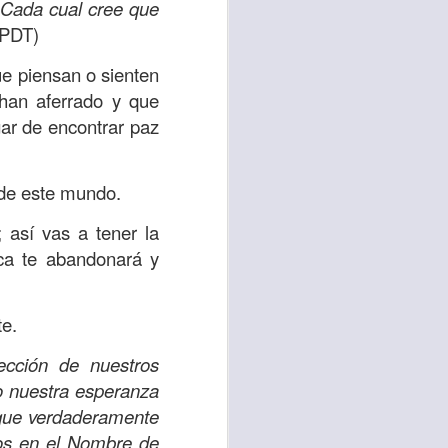
es una decisión de
“
Cada cual cree que
(PDT)
el corazón de los
e piensan o sienten
ve el propósito de
han aferrado y que
r unidos en familia
gar de encontrar paz
 importantes en tu
 de este mundo.
ios y de amar como
 así vas a tener la
nca te abandonará y
 nos das propósito;
es sin fingimiento,
te.
s; lo declaro en el
ección de nuestros
 nuestra esperanza
no
”. Romanos 12:9
 que verdaderamente
mos en el Nombre de