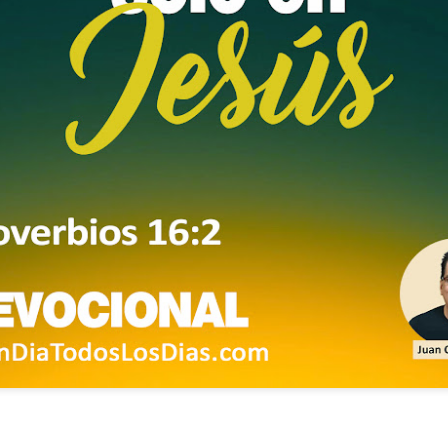
ida es una carrera continua de actividades perfectamen
a de logros esperados, la mayoría de ellos relacionados 
s e incluso los logros en el cuidado del cuerpo en el gi
o que cada vez se tiene la sensación de que el tie
ue no alcanza para compartir tiempo con los seres a