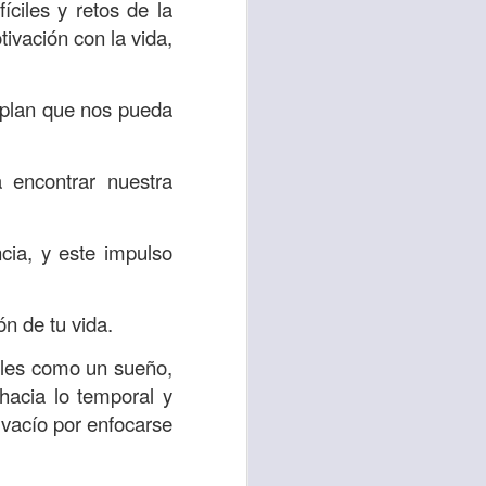
ciles y retos de la
ivación con la vida,
 tú también tengas
significó inversión
estar en casa y dar
n plan que nos pueda
está el amor hacia
a encontrar nuestra
ista de los deberes
ncia, y este impulso
a vida correcta.
iento. Aborreced lo
ón de tu vida.
ales como un sueño,
bién significa que
hacia lo temporal y
n los corazones de
 vacío por enfocarse