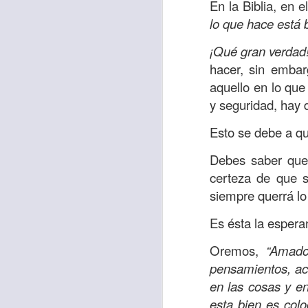
Amar es mucho má
En la Biblia, en e
permanecer, de est
lo que hace está 
Cuando amamos de
¡Qué gran verdad
seres amados, per
hacer, sin embar
vida, porque en el
aquello en lo que
para siempre.
y seguridad, hay 
Es tiempo de revi
Esto se debe a q
vida. En otras pa
Debes saber que 
Dios nos ama.
certeza de que s
Oremos: “
Señor, s
siempre querrá lo
por eso decido que
Es ésta la espera
sincero, real. Ben
nombre de Jesús.
Oremos,
“Amado
pensamientos, a
Versículo:
“
El amor
en las cosas y e
(RVR1960)
esta bien es col