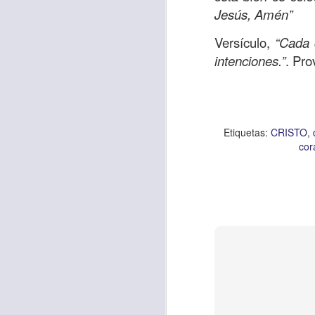
Jesús, Amén”
Versículo,
“Cada 
Etiquetas:
biblia
C
intenciones.”
. Pro
JCQPAST
Etiquetas:
CRISTO
cor
AUG
6