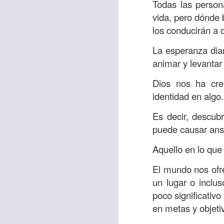
“amados”
, es decir
Todas las person
vida, pero dónde 
Yo tengo gratos r
los conducirán a d
esos buenos recuer
de tiempo, muchos 
La esperanza diar
lo mejor que tenían
animar y levantar
Te invito a reflexi
Dios nos ha crea
tu familia?
identidad en algo.
En la Biblia, el c
Es decir, descubr
del cristiano. Esta
puede causar ans
Particularmente, e
Aquello en lo que
malo, seguid lo b
El mundo nos ofr
Dios nos pide que
un lugar o inclu
debemos dejar una
poco significativ
las personas que
en metas y objeti