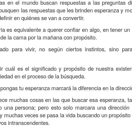
, a nuestra familia.
as en el mundo buscan respuestas a las preguntas difí
busquen las respuestas que les brinden esperanza y mot
ecuerdos del amor de mis padres y abuelos; y tal vez
efinir en quiénes se van a convertir.
dos; lo cierto es que para la mayoría de ellos ese amor 
incluso sacrificando sus aspiraciones personales por 
ia es equivalente a querer confiar en algo, en tener u
 por su familia.
 de la cama por la mañana con propósito.
onar sobre:
¿Cuáles son tus prioridades?, ¿En qué lugar 
do para vivir, no según ciertos instintos, sino par
apítulo 12 de la carta a los romanos se conoce como la l
ir cuál es el significado y propósito de nuestra existe
 contiene recomendaciones sabias y justas para llevar un
iedad en el proceso de la búsqueda.
n el verso 9 dice lo siguiente:
“
El amor sea sin fingim
 pongas tu esperanza marcará la diferencia en la direcci
ueno
”. Romanos 12:9 (RVR1960)
ece muchas cosas en las que buscar esa esperanza, t
 amemos sin fingimiento, con sinceridad, pero eso tam
so una persona; pero esto solo marcara una dirección 
 huella marcada, una especie de impronta de amor e
o y muchas veces se pasa la vida buscando un propósito
 amamos.
vos intranscendentes.