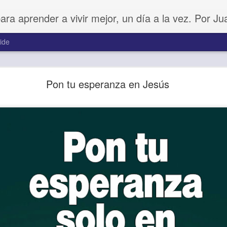
para aprender a vivir mejor, un día a la vez. Por J
ide
Amar sin fingimiento
Pon tu esperanza en Jesús