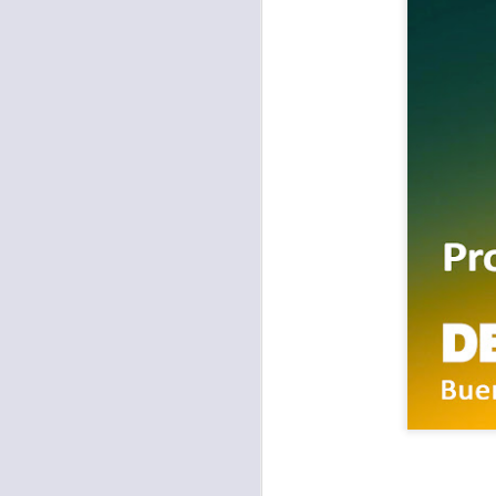
Para muchos, la v
acorde con una list
logros profesionale
Es quizás por est
rápido, tanto, q