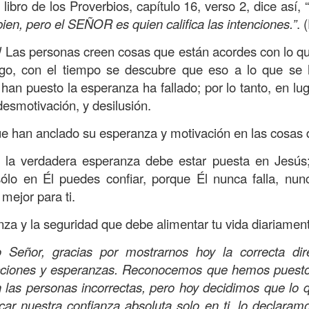
s que decir
“te amo” o
que regalar
flores o chocolates;
l libro de los Proverbios, capítulo 16, verso 2, dice así, 
ar presente y de respetar a los seres amados.
bien, pero el SEÑOR es quien califica las intenciones.”
. 
 verdad, expresamos la esencia de Dios; se alegra 
!
Las personas creen cosas que están acordes con lo qu
o también se nos aumentan los deseos de vivir, se revi
go, con el tiempo se descubre que eso a lo que se 
 amor todo lo podemos hacer, desde perdonar hasta vivi
 han puesto la esperanza ha fallado; por lo tanto, en lu
desmotivación, y desilusión.
sar el estado de tu corazón hacia quienes consideras
ue han anclado su esperanza y motivación en las cosas
labras, es tiempo de tener hogares a la manera de D
la verdadera esperanza debe estar puesta en Jesús;
ólo en Él puedes confiar, porque Él nunca falla, nu
é que por amor nos has redimido, nos has restaurado y
 mejor para ti.
, desde hoy, el motor de mi vida sea el amor, aquel que 
nza y la seguridad que debe alimentar tu vida diariamen
digo a mi familia, me comprometo a amar sin condicione
 Amén
”.
 Señor, gracias por mostrarnos hoy la correcta dir
cciones y esperanzas. Reconocemos que hemos puesto
 sea sin fingimiento. Aborreced lo malo, seguid lo bue
n las personas incorrectas, pero hoy decidimos que lo
ocar nuestra confianza absoluta solo en ti, lo declara