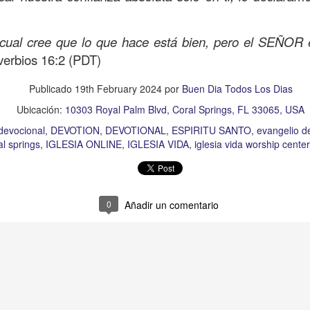
Publicado
11 hours ago
por
Buen Dia Todos Los Dias
Ubicación:
10303 Royal Palm Blvd, Coral Springs, FL 33065, USA
cual cree que lo que hace está bien, pero el SEÑOR es
RISTO
devocional
ESPÍRITU SANTO
iglesia
IGLESIA VIDA
iglesia 
verbios 16:2 (PDT)
OR
JESÚS
juan c quintero
pastor
pastor quintero
vida
VIDA WORSH
Publicado
19th February 2024
por
Buen Dia Todos Los Dias
Ubicación:
10303 Royal Palm Blvd, Coral Springs, FL 33065, USA
devocional
DEVOTION
DEVOTIONAL
ESPIRITU SANTO
evangelio d
0
Añadir un comentario
al springs
IGLESIA ONLINE
IGLESIA VIDA
iglesia vida worship center
Buenos Samaritanos
0
Añadir un comentario