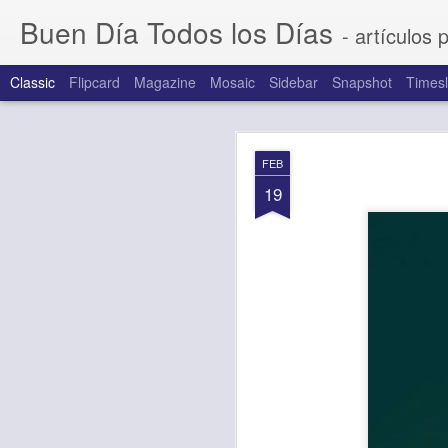
Buen Día Todos los Días
- artículos 
Classic
Flipcard
Magazine
Mosaic
Sidebar
Snapshot
Timesl
AUG
FEB
7
19