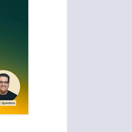
te agendadas
con el trabajo, los
mnasio.
mpo pasa demasiado
 quienes llamamos