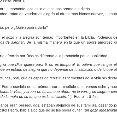
 sentir alegría.
, a nuestra familia.
por un momento, eso es lo que se nos promete a diario
ecuerdos del amor de mis padres y abuelos; y tal vez
deo tratan de vendernos alegría al ofrecernos bienes nuevos, un auto
dos; lo cierto es que para la mayoría de ellos ese amor 
incluso sacrificando sus aspiraciones personales por 
ría, pero ¿Quién podrá darla?
 por su familia.
el gozo y la alegría son temas importantes en la Biblia. Podemos d
os de alegría”.
De la misma manera en la que un padre amoroso qui
onar sobre:
¿Cuáles son tus prioridades?, ¿En qué lugar 
ría ofrecida por Dios es diferente a la prometida por la publicidad.
apítulo 12 de la carta a los romanos se conoce como la l
gría que Dios quiere para ti, no es temporal, Él quiere que tengas 
 contiene recomendaciones sabias y justas para llevar un
e un estado de alegría que no depende de tu situación o de lo que o
n el verso 9 dice lo siguiente:
“
El amor sea sin fingim
funda, real, que es capaz de resistir las tormentas de la vida sin decae
ueno
”. Romanos 12:9 (RVR1960)
 Pedro escribió en su primera carta, capítulo uno, versos ocho y nuev
haberlo visto, y creen en él, aunque ahora no lo ven, y se alegran con
 amemos sin fingimiento, con sinceridad, pero eso tam
o la meta de su fe, que es la salvación."
(1 Pedro 1: 8-9) .
 huella marcada, una especie de impronta de amor e
ianos eran perseguidos, estaban alejados de sus familias, pasando por 
 amamos.
stol Pedro, había algo que no se les podía quitar,
“un gozo indescriptib