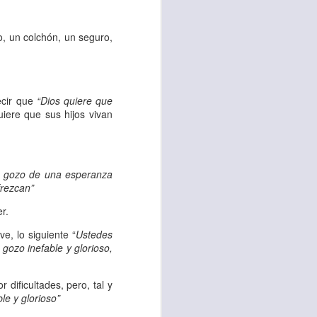
 tú también tengas
, un colchón, un seguro,
significó inversión
estar en casa y dar
ecir que
“Dios quiere que
ere que sus hijos vivan
está el amor hacia
ista de los deberes
el gozo de una esperanza
a vida correcta.
frezcan”
iento. Aborreced lo
r.
e, lo siguiente “
Ustedes
 gozo inefable y glorioso,
bién significa que
n los corazones de
dificultades, pero, tal y
le y glorioso”