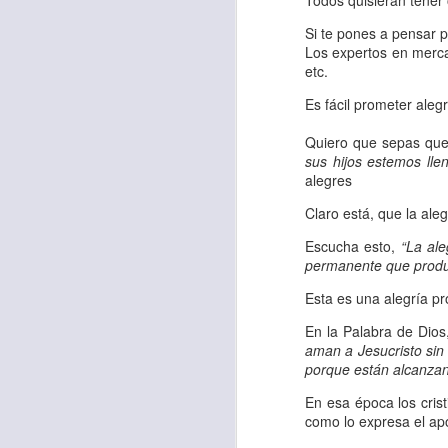
Todos quisieran tener o
“amados”
, es decir
Si te pones a pensar 
Yo tengo gratos r
Los expertos en merca
esos buenos recuer
etc.
de tiempo, muchos 
Es fácil prometer aleg
lo mejor que tenían
Quiero que sepas que 
sus hijos estemos llen
Te invito a reflexi
alegres
tu familia?
Claro está, que la aleg
En la Biblia, el c
Escucha esto,
“La ale
del cristiano. Esta
permanente que produc
Particularmente, e
Esta es una alegría pro
malo, seguid lo b
En la Palabra de Dios,
aman a Jesucristo sin 
Dios nos pide que
porque están alcanzand
debemos dejar una
En esa época los crist
las personas que
como lo expresa el apó