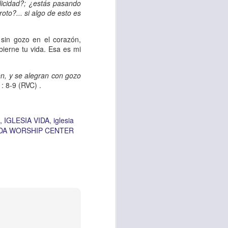
es una decisión de
blicidad?; ¿estás pasando
roto?... si algo de esto es
el corazón de los
 sin gozo en el corazón,
ve el propósito de
bierne tu vida. Esa es mi
r unidos en familia
en, y se alegran con gozo
: 8-9 (RVC) .
 importantes en tu
ios y de amar como
IGLESIA VIDA
iglesia
IDA WORSHIP CENTER
 nos das propósito;
es sin fingimiento,
s; lo declaro en el
no
”. Romanos 12:9