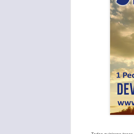
Para muchos, la v
acorde con una list
logros profesionale
Es quizás por est
rápido, tanto, q