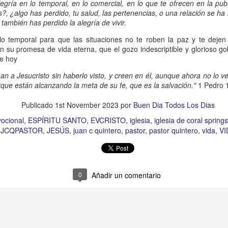
s que decir
“te amo” o
que regalar
flores o chocolates;
egría en lo temporal, en lo comercial, en lo que te ofrecen en la pu
es?, ¿algo has perdido, tu salud, las pertenencias, o una relación se ha 
ar presente y de respetar a los seres amados.
también has perdido la alegría de vivir.
 verdad, expresamos la esencia de Dios; se alegra 
lo temporal para que las situaciones no te roben la paz y te dejen
o también se nos aumentan los deseos de vivir, se revi
n su promesa de vida eterna, que el gozo indescriptible y glorioso go
de hoy
 amor todo lo podemos hacer, desde perdonar hasta vivi
n a Jesucristo sin haberlo visto, y creen en él, aunque ahora no lo v
orque están alcanzando la meta de su fe, que es la salvación."
1 Pedro 1
sar el estado de tu corazón hacia quienes consideras
Publicado
1st November 2023
por
Buen Dia Todos Los Dias
labras, es tiempo de tener hogares a la manera de D
ocional
ESPÍRITU SANTO
EVCRISTO
iglesia
iglesia de coral springs
JCQPASTOR
JESÚS
juan c quintero
pastor
pastor quintero
vida
V
é que por amor nos has redimido, nos has restaurado y
, desde hoy, el motor de mi vida sea el amor, aquel que 
digo a mi familia, me comprometo a amar sin condicione
0
Añadir un comentario
 Amén
”.
 sea sin fingimiento. Aborreced lo malo, seguid lo bue