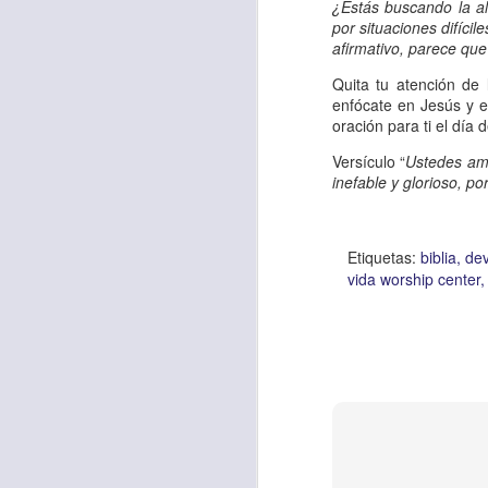
Amar es mucho má
¿Estás buscando la al
por situaciones difícil
permanecer, de est
afirmativo, parece que 
Cuando amamos de
Quita tu atención de 
seres amados, per
enfócate en Jesús y e
oración para ti el día 
vida, porque en el
para siempre.
Versículo “
Ustedes ama
inefable y glorioso, p
Es tiempo de revi
vida. En otras pa
Etiquetas:
biblia
dev
Dios nos ama.
vida worship center
Oremos: “
Señor, s
por eso decido que
sincero, real. Ben
nombre de Jesús.
Versículo:
“
El amor
(RVR1960)