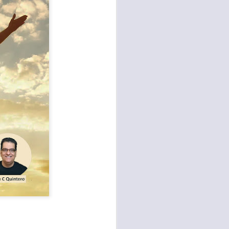
te agendadas
con el trabajo, los
mnasio.
mpo pasa demasiado
 quienes llamamos