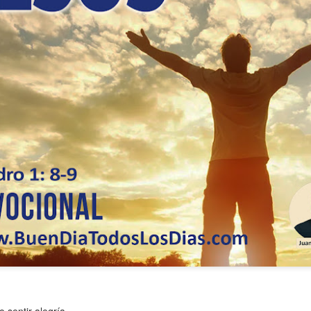
ida es una carrera continua de actividades perfectamen
a de logros esperados, la mayoría de ellos relacionados 
s e incluso los logros en el cuidado del cuerpo en el gi
o que cada vez se tiene la sensación de que el tie
ue no alcanza para compartir tiempo con los seres a