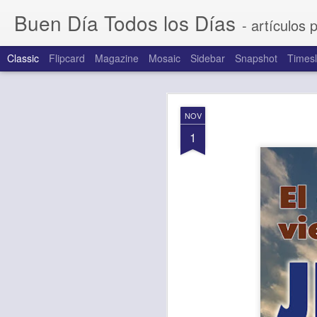
Buen Día Todos los Días
- artículos 
Classic
Flipcard
Magazine
Mosaic
Sidebar
Snapshot
Timesl
AUG
NOV
7
1