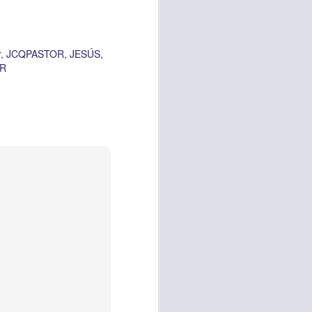
es una decisión de
el corazón de los
r
JCQPASTOR
JESÚS
ve el propósito de
R
r unidos en familia
 importantes en tu
ios y de amar como
 nos das propósito;
es sin fingimiento,
s; lo declaro en el
no
”. Romanos 12:9