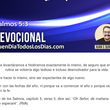
nos levantáramos e hiciéramos exactamente lo mismo, de seguro que 
rutina se volvería algo tedioso e incluso desmotivador para la vida.
ida es una carrera continua de actividades perfectamen
re hacer lo mismo, sino ser expectantes de algo nuevo.
a de logros esperados, la mayoría de ellos relacionados 
er con las fechas del año, ni porque va a comenzar el año o porque v
s e incluso los logros en el cuidado del cuerpo en el gi
 la fe.
o que cada vez se tiene la sensación de que el tie
ro de los Salmos, capítulo 5, verso 3, dice así,
“Oh Señor, de mañana 
y esperaré”
. (RVA)
ue no alcanza para compartir tiempo con los seres a