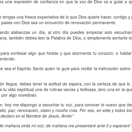
, a nuestra familia.
es una expresión de confianza en que la voz de Dios va a guiar a q
ecuerdos del amor de mis padres y abuelos; y tal vez
 tengas una fresca expectativa de lo que Dios quiere hacer, contigo y
dos; lo cierto es que para la mayoría de ellos ese amor 
e pases con Dios sea un encuentro de renovación permanente.
incluso sacrificando sus aspiraciones personales por 
ando alabanzas un día, al otro día puedes empezar solo escuchand
 por su familia.
iana, también debes leer la Palabra de Dios, o simplemente sentarte 
onar sobre:
¿Cuáles son tus prioridades?, ¿En qué lugar 
 para confesar algo que hiciste y que atormenta tu corazón, o hablar
teniendo.
apítulo 12 de la carta a los romanos se conoce como la l
e sea el Espíritu Santo quien te guíe para recibir la instrucción sobre
 contiene recomendaciones sabias y justas para llevar un
ón llegue, debes tener la actitud de espera, con la certeza de que lo 
n el verso 9 dice lo siguiente:
“
El amor sea sin fingim
as tu vida espiritual una de rutinas vacías y tediosas, sino una en la q
ueno
”. Romanos 12:9 (RVR1960)
r por algo novedoso.
, hoy me dispongo a escuchar tu voz, para conocer lo nuevo que tie
 amemos sin fingimiento, con sinceridad, pero eso tam
sito, paz, renovación, visión y mucho más. Por eso, en este y todos lo
 huella marcada, una especie de impronta de amor e
 y declaro en el Nombre de Jesús, Amén”
 amamos.
de mañana oirás mi voz; de mañana me presentaré ante ti y esperaré”