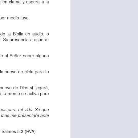
uien clama y espera a la
 tú también tengas
 por medio tuyo.
significó inversión
estar en casa y dar
o la Biblia en audio, o
en Su presencia a esperar
está el amor hacia
le al Señor sobre alguna
ista de los deberes
 lo nuevo de cielo para tu
a vida correcta.
nuevo de Dios si llegará,
iento. Aborreced lo
ue tu mente se activa para
nes para mi vida. Sé que
bién significa que
s días me presentaré ante
n los corazones de
. Salmos 5:3 (RVA)