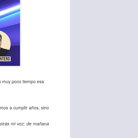
en muy poco tiempo esa
te agendadas
con el trabajo, los
amos a cumplir años, sino
mnasio.
mpo pasa demasiado
oirás mi voz; de mañana
 quienes llamamos