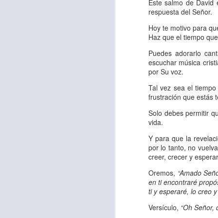
“amados”
, es decir
Este salmo de David 
respuesta del Señor.
Yo tengo gratos r
Hoy te motivo para que
esos buenos recuer
Haz que el tiempo qu
de tiempo, muchos 
Puedes adorarlo cant
lo mejor que tenían
escuchar música crist
por Su voz.
Te invito a reflexi
Tal vez sea el tiempo
tu familia?
frustración que estás 
En la Biblia, el c
Solo debes permitir qu
vida.
del cristiano. Esta
Y para que la revelaci
Particularmente, e
por lo tanto, no vuelv
malo, seguid lo b
creer, crecer y espera
Oremos,
“Amado Señor
Dios nos pide que
en ti encontraré propó
debemos dejar una
ti y esperaré, lo creo
las personas que
Versículo,
“Oh Señor, 