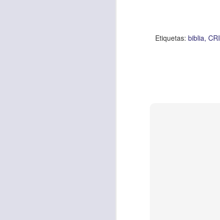
Amar es mucho má
permanecer, de est
Cuando amamos de
Etiquetas:
biblia
CR
seres amados, per
vida, porque en el
para siempre.
Es tiempo de revi
vida. En otras pa
Dios nos ama.
Oremos: “
Señor, s
por eso decido que
sincero, real. Ben
nombre de Jesús.
Versículo:
“
El amor
(RVR1960)