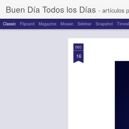
Buen Día Todos los Días
- artículos 
Classic
Flipcard
Magazine
Mosaic
Sidebar
Snapshot
Timesl
AUG
DEC
7
16