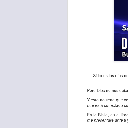
Si todos los días 
Para muchos, la v
Pero Dios no nos quie
acorde con una list
Y esto no tiene que v
logros profesionale
que está conectado con
Es quizás por est
En la Biblia, en el lib
me presentaré ante ti 
rápido, tanto, q