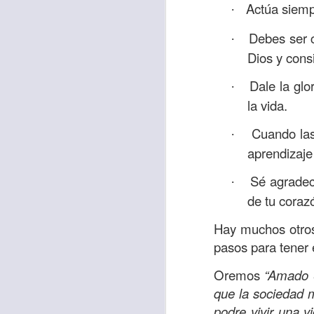
Actúa siempr
·
Debes ser c
·
Dios y con
Etiquetas:
biblia
C
JCQPAST
Dale la glo
·
la vida.
Cuando las
·
aprendizaje
Sé agradec
·
de tu coraz
AUG
Hay muchos otros
6
pasos para tener 
Oremos
“Amado S
que la sociedad 
podre vivir una 