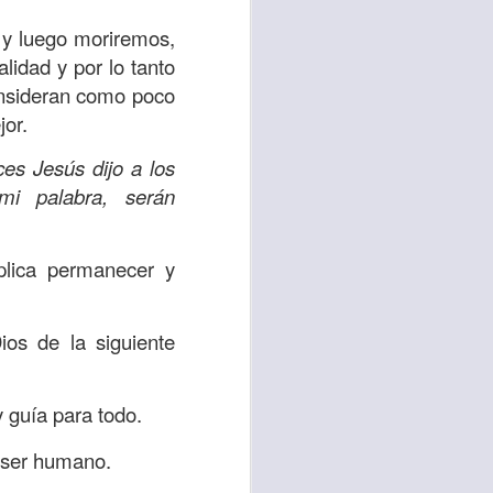
es una decisión de
a y luego moriremos,
lidad y por lo tanto
el corazón de los
consideran como poco
ve el propósito de
jor.
r unidos en familia
ces Jesús dijo a los
i palabra, serán
 importantes en tu
ios y de amar como
mplica permanecer y
 nos das propósito;
es sin fingimiento,
os de la siguiente
s; lo declaro en el
 guía para todo.
no
”. Romanos 12:9
l ser humano.