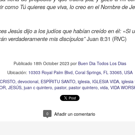
ivir como Tú quieres que viva, lo creo en el Nombre de 
es Jesús dijo a los judíos que habían creído en él: «S
rán verdaderamente mis discípulos”
Juan 8:31 (RVC)
Publicado
18th October 2023
por
Buen Dia Todos Los Dias
Ubicación:
10303 Royal Palm Blvd, Coral Springs, FL 33065, USA
CRISTO
devocional
ESPÍRITU SANTO
iglesia
IGLESIA VIDA
iglesia
TOR
JESÚS
juan c quintero
pastor
pastor quintero
vida
VIDA WORS
0
Añadir un comentario