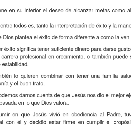
, a nuestra familia.
ene en su interior el deseo de alcanzar metas como al
ecuerdos del amor de mis padres y abuelos; y tal vez
.
dos; lo cierto es que para la mayoría de ellos ese amor 
 entre todos es, tanto la interpretación de éxito y la man
incluso sacrificando sus aspiraciones personales por 
 por su familia.
e Dios plantea el éxito de forma diferente a como la ve
onar sobre:
¿Cuáles son tus prioridades?, ¿En qué lugar 
 éxito significa tener suficiente dinero para darse gust
 carrera profesional en crecimiento, o también puede s
 estabilidad.
apítulo 12 de la carta a los romanos se conoce como la l
 contiene recomendaciones sabias y justas para llevar un
ién lo quieren combinar con tener una familia salu
ía y el buen trato.
n el verso 9 dice lo siguiente:
“
El amor sea sin fingim
ueno
”. Romanos 12:9 (RVR1960)
, podemos darnos cuenta de que Jesús nos dio el mejor e
 basada en lo que Dios valora.
 amemos sin fingimiento, con sinceridad, pero eso tam
 huella marcada, una especie de impronta de amor e
mir en que Jesús vivió en obediencia al Padre, t
 amamos.
l con él y decidió estar firme en cumplir el propósi