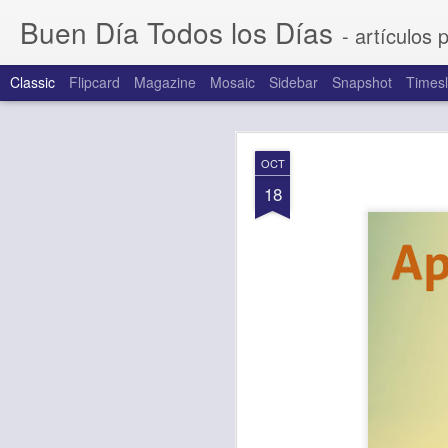
Buen Día Todos los Días
- artículos 
Classic
Flipcard
Magazine
Mosaic
Sidebar
Snapshot
Timesl
AUG
OCT
7
18