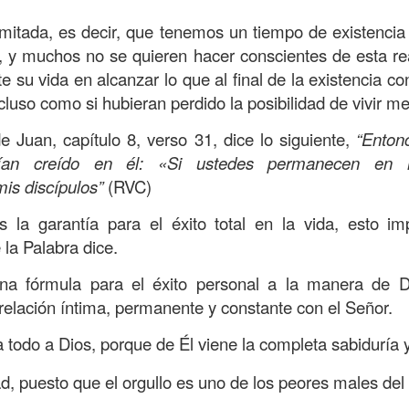
s que decir
“te amo” o
que regalar
flores o chocolates;
ar presente y de respetar a los seres amados.
imitada, es decir, que tenemos un tiempo de existenci
e, y muchos no se quieren hacer conscientes de esta rea
 verdad, expresamos la esencia de Dios; se alegra 
e su vida en alcanzar lo que al final de la existencia 
o también se nos aumentan los deseos de vivir, se revi
cluso como si hubieran perdido la posibilidad de vivir me
 amor todo lo podemos hacer, desde perdonar hasta vivi
e Juan, capítulo 8, verso 31, dice lo siguiente,
“Enton
ían creído en él: «Si ustedes permanecen en m
sar el estado de tu corazón hacia quienes consideras
is discípulos”
(RVC)
labras, es tiempo de tener hogares a la manera de D
s la garantía para el éxito total en la vida, esto i
 la Palabra dice.
é que por amor nos has redimido, nos has restaurado y
, desde hoy, el motor de mi vida sea el amor, aquel que 
a fórmula para el éxito personal a la manera de Di
digo a mi familia, me comprometo a amar sin condicione
elación íntima, permanente y constante con el Señor.
 Amén
”.
todo a Dios, porque de Él viene la completa sabiduría y
 sea sin fingimiento. Aborreced lo malo, seguid lo bue
d, puesto que el orgullo es uno de los peores males de