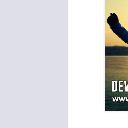
Para muchos, la v
acorde con una list
logros profesionale
Es quizás por est
rápido, tanto, q