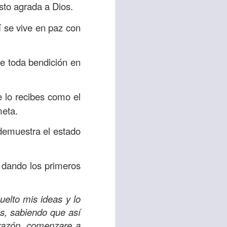
sto agrada a Dios.
í se vive en paz con
vida worship center
IP CENTER
ne toda bendición en
 lo recibes como el
meta.
demuestra el estado
 dando los primeros
uelto mis ideas y lo
s, sabiendo que así
orazón, comenzare a