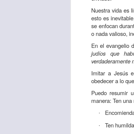
Amar es mucho má
permanecer, de est
Nuestra vida es l
esto es inevitabl
Cuando amamos de
se enfocan durant
seres amados, per
o nada valioso, in
vida, porque en el
para siempre.
En el evangelio d
judíos que hab
Es tiempo de revi
verdaderamente m
vida. En otras pa
Dios nos ama.
Imitar a Jesús e
obedecer a lo que
Oremos: “
Señor, s
por eso decido que
Puedo resumir un
sincero, real. Ben
manera: Ten una r
nombre de Jesús.
Encomienda 
·
Versículo:
“
El amor
Ten humilda
·
(RVR1960)