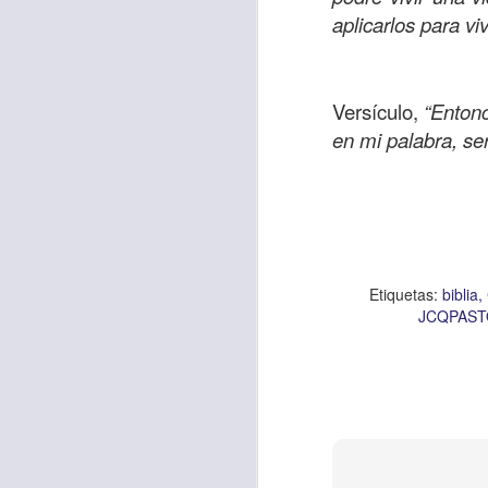
aplicarlos para v
Versículo,
“Entonc
en mi palabra, se
Etiquetas:
biblia
JCQPAS