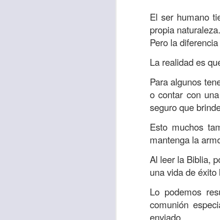
“amados”
, es decir
El ser humano ti
Yo tengo gratos r
propia naturaleza
esos buenos recuer
Pero la diferencia
de tiempo, muchos 
lo mejor que tenían
La realidad es qu
Te invito a reflexi
Para algunos tener
tu familia?
o contar con una
seguro que brinde
En la Biblia, el c
del cristiano. Esta
Esto muchos tamb
mantenga la armon
Particularmente, e
malo, seguid lo b
Al leer la Biblia
una vida de éxito
Dios nos pide que
debemos dejar una
Lo podemos resu
las personas que
comunión especia
enviado.