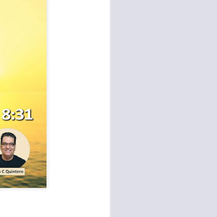
te agendadas
con el trabajo, los
mnasio.
mpo pasa demasiado
 quienes llamamos