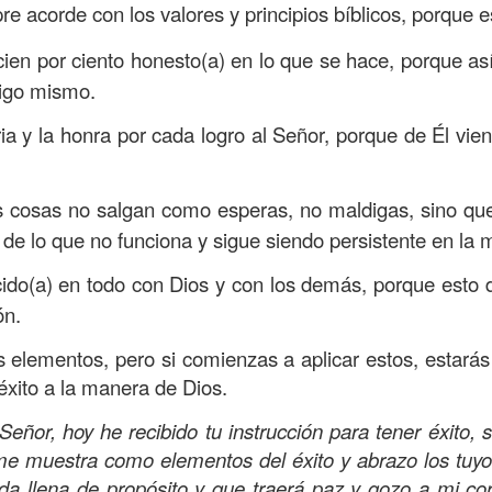
e acorde con los valores y principios bíblicos, porque e
Publicado
Yesterday
por
Buen Dia Todos Los Dias
Ubicación:
10303 Royal Palm Blvd, Coral Springs, FL 33065, USA
ien por ciento honesto(a) en lo que se hace, porque as
sigo mismo.
RISTO
devocional
ESPÍRITU SANTO
iglesia
IGLESIA VIDA
iglesia 
OR
JESÚS
juan c quintero
pastor
pastor quintero
vida
VIDA WORSH
ria y la honra por cada logro al Señor, porque de Él vie
 cosas no salgan como esperas, no maldigas, sino que
0
Añadir un comentario
 de lo que no funciona y sigue siendo persistente en la 
ido(a) en todo con Dios y con los demás, porque esto 
ón.
Buenos Samaritanos
 elementos, pero si comienzas a aplicar estos, estarás
éxito a la manera de Dios.
eñor, hoy he recibido tu instrucción para tener éxito, s
me muestra como elementos del éxito y abrazo los tuyo
vida llena de propósito y que traerá paz y gozo a mi c