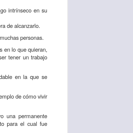
go intrínseco en su
 tú también tengas
significó inversión
era de alcanzarlo.
estar en casa y dar
n muchas personas.
está el amor hacia
os en lo que quieran,
er tener un trabajo
ista de los deberes
a vida correcta.
dable en la que se
iento. Aborreced lo
jemplo de cómo vivir
bién significa que
n los corazones de
uvo una permanente
to para el cual fue