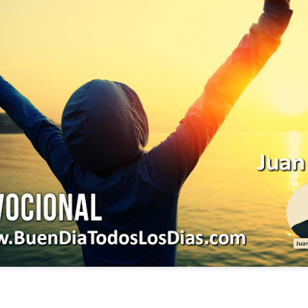
ida es una carrera continua de actividades perfectamen
a de logros esperados, la mayoría de ellos relacionados 
s e incluso los logros en el cuidado del cuerpo en el gi
o que cada vez se tiene la sensación de que el tie
ue no alcanza para compartir tiempo con los seres a