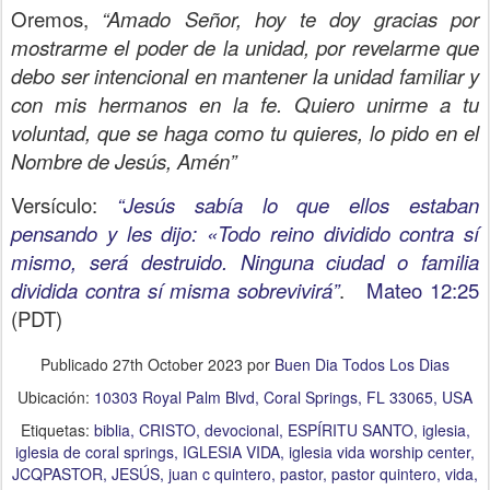
Oremos,
“Amado Señor, hoy te doy gracias por
mostrarme el poder de la unidad, por revelarme que
debo ser intencional en mantener la unidad familiar y
con mis hermanos en la fe. Quiero unirme a tu
voluntad, que se haga como tu quieres, lo pido en el
Nombre de Jesús, Amén”
Versículo:
“Jesús sabía lo que ellos estaban
pensando y les dijo: «Todo reino dividido contra sí
mismo, será destruido. Ninguna ciudad o familia
dividida contra sí misma sobrevivirá”
.
Mateo 12:25
(PDT)
Publicado
27th October 2023
por
Buen Dia Todos Los Dias
Ubicación:
10303 Royal Palm Blvd, Coral Springs, FL 33065, USA
Etiquetas:
biblia
CRISTO
devocional
ESPÍRITU SANTO
iglesia
iglesia de coral springs
IGLESIA VIDA
iglesia vida worship center
JCQPASTOR
JESÚS
juan c quintero
pastor
pastor quintero
vida