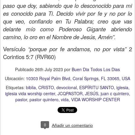
paso que doy, sabiendo que lo desconocido para mi
es conocido para Ti. Decido vivir por fe y no por lo
que veo, confiando en Tu Palabra; creo que vas
delante mío como Poderoso Gigante abriendo
camino, lo oro en el Nombre de Jesús, Amén”.
Versículo
“porque por fe andamos, no por vista”
2
Corintios 5:7 (RVR60)
Publicado
26th July 2023
por
Buen Dia Todos Los Dias
Ubicación:
10303 Royal Palm Blvd, Coral Springs, FL 33065, USA
Etiquetas:
biblia
CRISTO
devocional
ESPÍRITU SANTO
iglesia
iglesia vida worship center
JCQPASTOR
JESÚS
juan c quintero
pastor
pastor quintero
vida
VIDA WORSHIP CENTER
0
Añadir un comentario