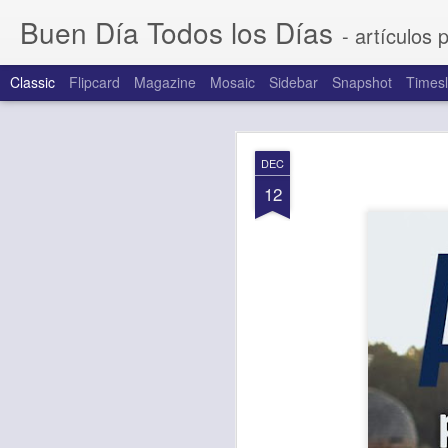
Buen Día Todos los Días
- artículos 
Classic
Flipcard
Magazine
Mosaic
Sidebar
Snapshot
Timesl
AUG
DEC
6
12