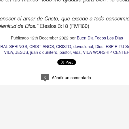
e he olvidado de los demás que están en necesidad. 
nsibilidad ante el dolor del “prójimo”. Te pido Señor qu
conocer el amor de Cristo, que excede a todo conocimie
zón cuando alguien tenga necesidad para poder extende
plenitud de Dios.”
Efesios 3:18 (RVR60)
sperar nada a cambio, lo pido en el Nombre de Jesús, A
Publicado
12th December 2022
por
Buen Dia Todos Los Dias
Publicado
9 hours ago
por
Buen Dia Todos Los Dias
RAL SPRINGS
CRISTIANOS
CRISTO
devocional
Dios
ESPIRITU 
Ubicación:
10303 Royal Palm Blvd, Coral Springs, FL 33065, USA
VIDA
JESÚS
juan c quintero
pastor
vida
VIDA WORSHIP CENTE
TO
devocional
ESPÍRITU SANTO
iglesia
iglesia de coral springs
IGL
QPASTOR
JESÚS
juan c quintero
pastor
pastor quintero
vida
VIDA
0
Añadir un comentario
0
Añadir un comentario
Ánimo y valor