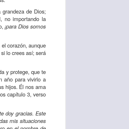
d de un hombre que
a grandeza de Dios;
, no importando la
erían ser los más
do,
¡para Dios somos
 pasaron de largo;
a compasión fue el
n el corazón, aunque
i lo crees así; será
 misericordia y la
emos, no de lo que
da y protege, que te
por amor y no por
año para vivirlo a
us hijos. Él nos ama
ra servir y dar al
os capítulo 3, verso
r ignorando que hay
os están muy cerca
e doy gracias. Este
odas mis situaciones
lo para mis propios
aro en el nombre de