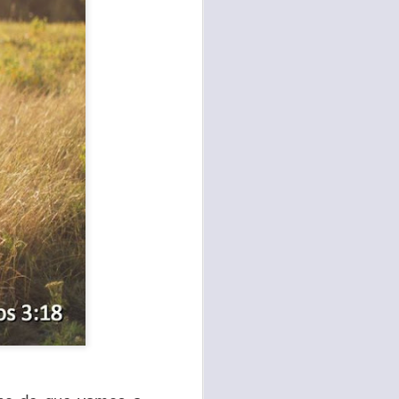
sen cada vez más
as y cada vez
, lo que contribuye
os seres humanos.
con un diálogo que