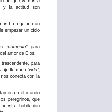
cho de que vamos a
uién es el prójimo,
 y la actitud son
 la vida eterna era
azón, y con toda tu
nos ha regalado un
a ti mismo”
. (Lucas
de empezar un ciclo
ontó una parábola y
se momento”
para
verdad es que esta
 del amor de Dios.
ro corazón en este
 trascendente, para
viaje llamado
“vida”
;
rsonas que están
 nos conecta con la
nte de alguien en
 está pasando por
estamos en el mundo
os peregrinos, que
capítulo 10, versos
 nuestra habitación
ús.