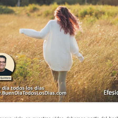
s años pareciera que el común de las personas estuvie
mismas, mirando y actuando solamente para ellas mism
sirviendo a los demás.
ibilidad por la necesidad ajena se fuera desvaneciendo
ísmo, creando una brecha que separa a unos de los otr
elata la parábola del Buen Samaritano; esta comienza 