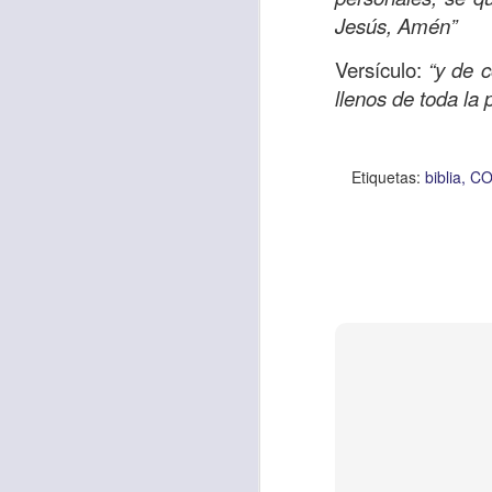
intereses, que m
Jesús, Amén”
perdón por mi inse
Versículo:
“y de 
redarguya mi cora
llenos de toda la 
dar y servir sin e
Etiquetas:
biblia
CO
Etiquetas:
biblia
CRIS
worship center
JC
AUG
5