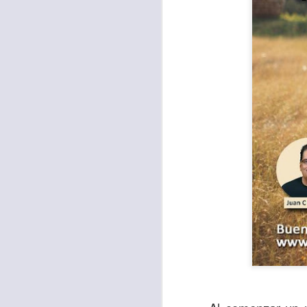
Con el paso de lo
encerradas en sí 
menos ayudando y 
Es como si la sens
al espíritu de ego
En la Biblia se r