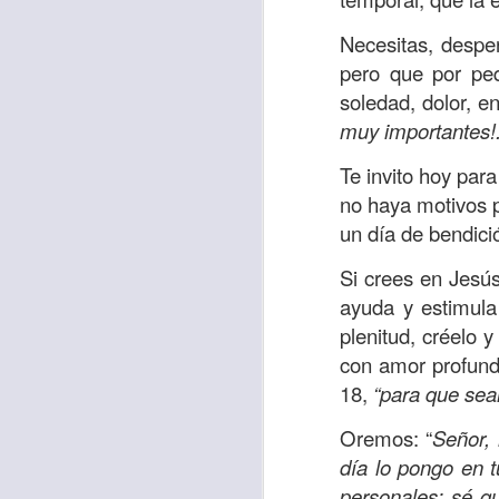
Allí, el hombre s
Necesitas, despe
había sido atracad
pero que por pe
En esa época se 
soledad, dolor, e
sensibles y miser
muy importantes!
solo un hombre qu
Te invito hoy par
que respondió ante
no haya motivos p
Los cristianos de
un día de bendició
generosidad con a
Si crees en Jesús
nos sobra; ayuda
ayuda y estimula
obligación.
plenitud, créelo 
Que esta reflexió
con amor profundo
necesitado y que l
18,
“para que sea
miles de millones
Oremos: “
Señor, 
de ti, y tal vez o n
día lo pongo en t
Oremos
“Amado Pa
personales; sé q