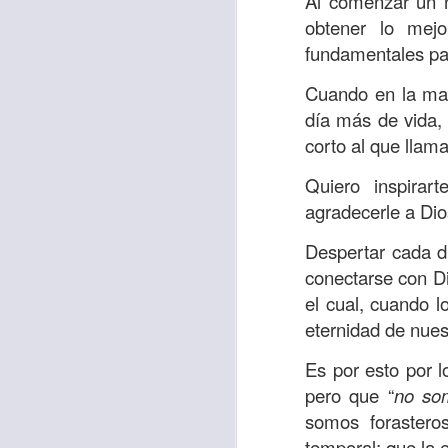
Al comenzar un n
sostiene Jesús c
obtener lo mejo
cuando le había es
fundamentales pa
cumplir lo que está
Cuando en la mañ
alma, y con todas 
día más de vida,
10:27).
corto al que llam
Pero cuando el hom
Quiero inspira
lo hizo para que 
agradecerle a Dio
parábola nos cues
tiempo.
Despertar cada d
conectarse con D
El Señor quiere
el cual, cuando 
sufriendo. Pero 
eternidad de nues
necesidad y no t
dificultades y te h
Es por esto por 
pero que “
no so
Te motivo para que
somos forasteros
del 25 al 37.
temporal; que la e