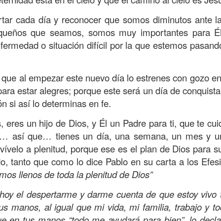
amaritano es el único que responde ante la necesida
rtar cada día y reconocer que somos diminutos ante l
o y herido, dejado en la brecha del camino.
queños que seamos, somos muy importantes para Él
suponía que los sacerdotes judíos y los levitas deb
nfermedad o situación difícil por la que estemos pasan
icordiosos ante la necesidad de los demás, pero estos
.
e se suponía no iba a ser el que mostrara el amor y l
a que al empezar este nuevo día lo estrenes con gozo e
 la necesidad.
ara estar alegres; porque este será un día de conquista s
beríamos ser los primeros en mostrar la bondad, la
n si así lo determinas en fe.
quellos que están en necesidad, dando de lo que ten
, eres un hijo de Dios, y Él un Padre para ti, que te cui
ndo con lo que sabemos, no con evasivas; sirviendo 
… así que… tienes un día, una semana, un mes y un 
y vívelo a plenitud, porque ese es el plan de Dios para s
n de hoy sea la que abra las puertas de tu corazón pa
, tanto que como lo dice Pablo en su carta a los Efesi
a insensibilidad de la cultura actual no te lleve a vivi
mos llenos de toda la plenitud de Dios”
 de personas en necesidad, que incluso muchos de ell
hoy el despertarme y darme cuenta de que estoy vivo t
o los has visto, o los has ignorado.
us manos, al igual que mi vida, mi familia, trabajo y t
dre celestial, hoy reconozco que he estado viviendo so
ue en tus manos “todo me ayudará para bien”, lo decl