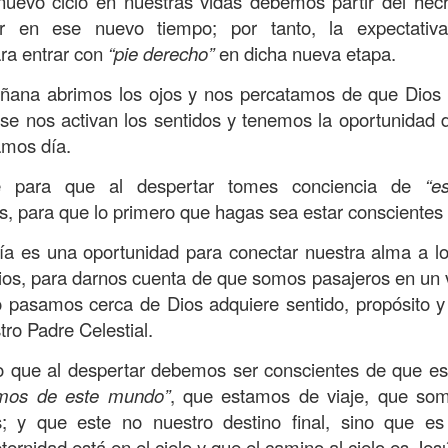
uevo ciclo en nuestras vidas debemos partir del he
on un
“intérprete de la ley
”, quien lo cuestiona sobre
q
r en ese nuevo tiempo; por tanto, la expectativa
te hombre dicho que lo que hay que hacer para heredar
ra entrar con
“pie derecho”
en dicha nueva etapa.
 escrito, y dijo:
“Amarás al Señor tu Dios con todo tu cor
ana abrimos los ojos y nos percatamos de que Dios 
tus fuerzas, y con toda tu mente; y a tu prójimo como 
 se nos activan los sentidos y tenemos la oportunidad 
amos día.
bre cuestionó a Jesús sobre el prójimo, el Señor le c
rte para que al despertar tomes conciencia de
“e
el estado de su corazón se pusiera en evidencia. La 
s, para que lo primero que hagas sea estar conscientes
tiona también profundamente sobre el estado de nuest
ía es una oportunidad para conectar nuestra alma a lo
ios, para darnos cuenta de que somos pasajeros en un 
 que amemos y que seamos respuesta para las pe
lo pasamos cerca de Dios adquiere sentido, propósito y
las preguntas que surgen son:
¿has pasado por dela
tro Padre Celestial.
e has detenido a ayudar?; ¿conoces a alguien que
aces el de la vista gorda o el de los oídos sordos?
lo que al despertar debemos ser conscientes de que 
mos de este mundo”
, que estamos de viaje, que som
 leas esta parábola completa en el evangelio de Lucas, 
; y que este no nuestro destino final, sino que es
ternidad está en el cielo y que el camino al cielo es Jes