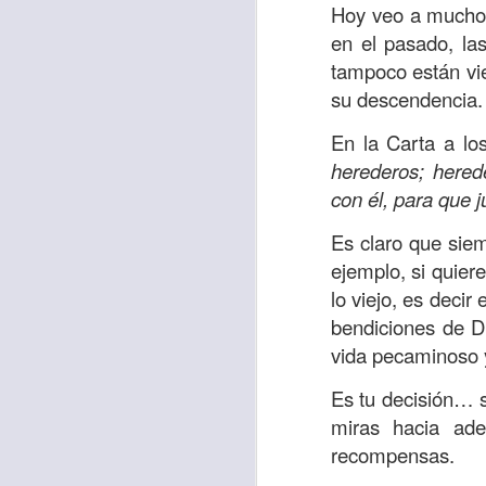
Amar es mucho má
Hoy veo a muchos 
permanecer, de est
en el pasado, la
tampoco están vie
Cuando amamos de
su descendencia. 
seres amados, per
vida, porque en el
En la Carta a lo
para siempre.
herederos; hered
con él, para que 
Es tiempo de revi
vida. En otras pa
Es claro que sie
Dios nos ama.
ejemplo, si quier
lo viejo, es decir 
Oremos: “
Señor, s
bendiciones de Dio
por eso decido que
vida pecaminoso y
sincero, real. Ben
nombre de Jesús.
Es tu decisión… s
miras hacia ade
Versículo:
“
El amor
recompensas.
(RVR1960)