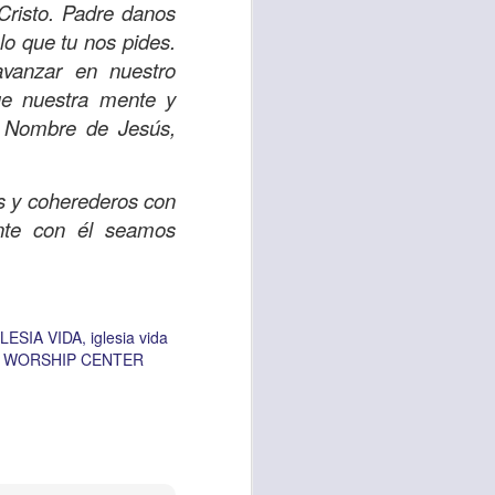
Cristo. Padre danos
lo que tu nos pides.
avanzar en nuestro
vida worship center
Que nuestra mente y
IP CENTER
l Nombre de Jesús,
s y coherederos con
nte con él seamos
LESIA VIDA
iglesia vida
A WORSHIP CENTER