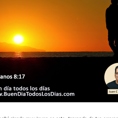
ida es una carrera continua de actividades perfectamen
a de logros esperados, la mayoría de ellos relacionados 
s e incluso los logros en el cuidado del cuerpo en el gi
o que cada vez se tiene la sensación de que el tie
ue no alcanza para compartir tiempo con los seres a