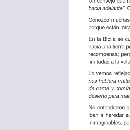
Un consejo que r
“amados”
, es decir
hacia adelante”
. 
Yo tengo gratos r
Conozco muchas 
esos buenos recuer
porque están miran
de tiempo, muchos 
lo mejor que tenían
En la Biblia se c
hacia una tierra p
Te invito a reflexi
recompensa; pero
tu familia?
limitadas a la vol
En la Biblia, el c
Lo vemos reflejad
del cristiano. Esta
nos hubiera mata
Particularmente, e
de carne y comía
malo, seguid lo b
desierto para ma
Dios nos pide que
No entendieron qu
debemos dejar una
iban a heredar s
las personas que
inimaginables, pe