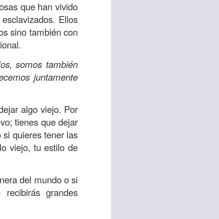
es una decisión de
cosas que han vivido
esclavizados. Ellos
los sino también con
el corazón de los
ional.
ve el propósito de
r unidos en familia
jos, somos también
adecemos juntamente
 importantes en tu
ios y de amar como
jar algo viejo. Por
vo; tienes que dejar
o si quieres tener las
 nos das propósito;
o viejo, tu estilo de
es sin fingimiento,
s; lo declaro en el
anera del mundo o si
recibirás grandes
no
”. Romanos 12:9