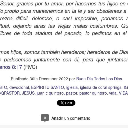
eñor, gracias por tu amor, por hacernos tus hijos en 
Publicado
Yesterday
por
Buen Dia Todos Los Dias
io propio para mantenernos en la fe y ser obedientes a 
Ubicación:
10303 Royal Palm Blvd, Coral Springs, FL 33065, USA
ezca difícil, doloroso, o casi imposible, podamos 
RISTO
devocional
ESPÍRITU SANTO
iglesia
IGLESIA VIDA
iglesia 
ritual, dejando atrás las viejas malas costumbres. 
OR
JESÚS
juan c quintero
pastor
pastor quintero
vida
VIDA WORSH
libres de toda atadura del pecado, lo pedimos en e
omos hijos, somos también herederos; herederos de Dio
0
Añadir un comentario
ue padecemos juntamente con él, para que juntame
nos 8:17
(RVC)
Publicado
30th December 2022
por
Buen Dia Todos Los Dias
Buenos Samaritanos
STO
devocional
ESPÍRITU SANTO
iglesia
iglesia de coral springs
IG
CQPASTOR
JESÚS
juan c quintero
pastor
pastor quintero
vida
VID
0
Añadir un comentario