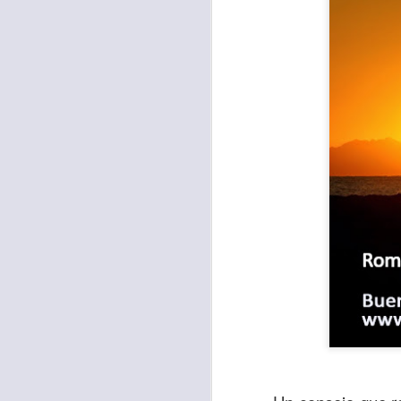
Para muchos, la v
acorde con una list
logros profesionale
Es quizás por est
rápido, tanto, q