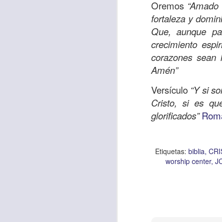
Oremos
“Amado S
fortaleza y domin
Que, aunque par
Etiquetas:
biblia
C
crecimiento espi
JCQPAST
corazones sean 
Amén”
Versículo
“Y si s
Cristo, si es q
glorificados”
Roma
AUG
Etiquetas:
biblia
CRI
6
worship center
J