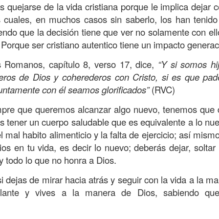
s que decir
“te amo” o
que regalar
flores o chocolates;
quejarse de la vida cristiana porque le implica dejar 
ar presente y de respetar a los seres amados.
s cuales, en muchos casos sin saberlo, los han tenido 
ndo que la decisión tiene que ver no solamente con el
 verdad, expresamos la esencia de Dios; se alegra 
Porque ser cristiano autentico tiene un impacto generac
o también se nos aumentan los deseos de vivir, se revi
 amor todo lo podemos hacer, desde perdonar hasta vivi
s Romanos, capítulo 8, verso 17, dice,
“Y si somos hi
eros de Dios y coherederos con Cristo, si es que p
juntamente con él seamos glorificados”
(RVC)
sar el estado de tu corazón hacia quienes consideras
labras, es tiempo de tener hogares a la manera de D
mpre que queremos alcanzar algo nuevo, tenemos que de
es tener un cuerpo saludable que es equivalente a lo nue
el mal habito alimenticio y la falta de ejercicio; así mism
é que por amor nos has redimido, nos has restaurado y
s en tu vida, es decir lo nuevo; deberás dejar, soltar l
, desde hoy, el motor de mi vida sea el amor, aquel que 
 todo lo que no honra a Dios.
digo a mi familia, me comprometo a amar sin condicione
 Amén
”.
i dejas de mirar hacia atrás y seguir con la vida a la m
lante y vives a la manera de Dios, sabiendo que 
 sea sin fingimiento. Aborreced lo malo, seguid lo bue