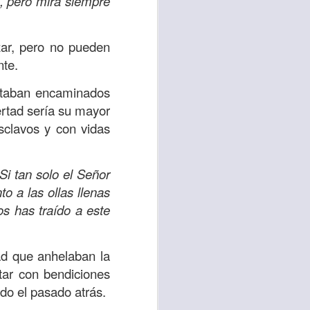
s, pero mira siempre
 tú también tengas
ar, pero no pueden
significó inversión
nte.
estar en casa y dar
 estaban encaminados
bertad sería su mayor
está el amor hacia
sclavos y con vidas
ista de los deberes
¡Si tan solo el Señor
a vida correcta.
 a las ollas llenas
iento. Aborreced lo
s has traído a este
bién significa que
tad que anhelaban la
n los corazones de
tar con bendiciones
ndo el pasado atrás.