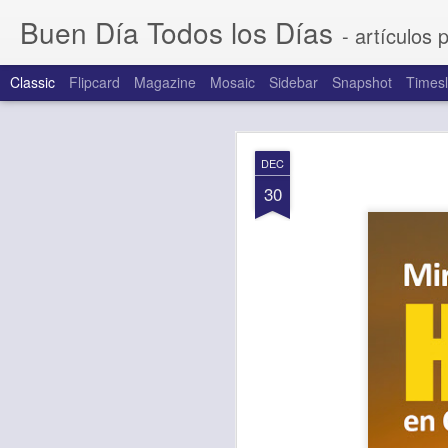
Buen Día Todos los Días
- artículos 
Classic
Flipcard
Magazine
Mosaic
Sidebar
Snapshot
Timesl
AUG
DEC
7
30