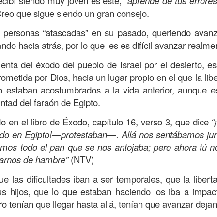
ecibí siendo muy joven es este,
“aprende de tus errore
, a nuestra familia.
Creo que sigue siendo un gran consejo.
ecuerdos del amor de mis padres y abuelos; y tal vez
personas “atascadas” en su pasado, queriendo avanz
dos; lo cierto es que para la mayoría de ellos ese amor 
do hacia atrás, por lo que les es difícil avanzar realme
incluso sacrificando sus aspiraciones personales por 
 por su familia.
uenta del éxodo del pueblo de Israel por el desierto,
rometida por Dios, hacia un lugar propio en el que la li
onar sobre:
¿Cuáles son tus prioridades?, ¿En qué lugar 
 estaban acostumbrados a la vida anterior, aunque e
untad del faraón de Egipto.
apítulo 12 de la carta a los romanos se conoce como la l
o en el libro de Éxodo, capítulo 16, verso 3, que dice
“
 contiene recomendaciones sabias y justas para llevar un
do en Egipto!—protestaban—. Allá nos sentábamos junto
n el verso 9 dice lo siguiente:
“
El amor sea sin fingim
mos todo el pan que se nos antojaba; pero ahora tú no
ueno
”. Romanos 12:9 (RVR1960)
tarnos de hambre”
(NTV)
 amemos sin fingimiento, con sinceridad, pero eso tam
e las dificultades iban a ser temporales, que la liber
 huella marcada, una especie de impronta de amor e
us hijos, que lo que estaban haciendo los iba a impac
 amamos.
ro tenían que llegar hasta allá, tenían que avanzar deja