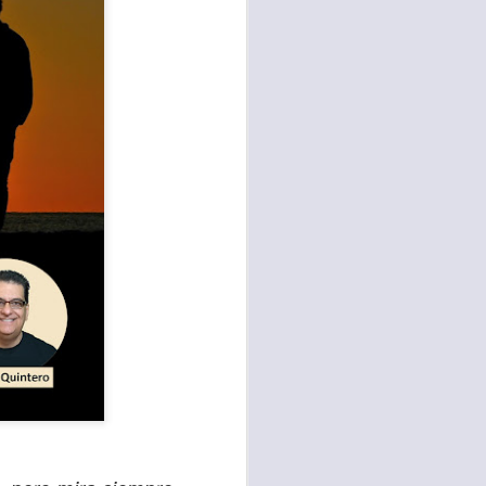
te agendadas
con el trabajo, los
mnasio.
mpo pasa demasiado
 quienes llamamos