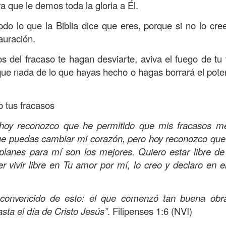
a que le demos toda la gloria a Él.
Publicado
6 hours ago
por
Buen Dia Todos Los Dias
do lo que la Biblia dice que eres, porque si no lo crees
Ubicación:
10303 Royal Palm Blvd, Coral Springs, FL 33065, USA
auración.
RISTO
devocional
ESPÍRITU SANTO
iglesia
IGLESIA VIDA
iglesia 
OR
JESÚS
juan c quintero
pastor
pastor quintero
vida
VIDA WORSH
s del fracaso te hagan desviarte, aviva el fuego de tu
que nada de lo que hayas hecho o hagas borrará el pote
0
Añadir un comentario
o tus fracasos
 hoy reconozco que he permitido que mis fracasos me
ue puedas cambiar mi corazón, pero hoy reconozco qu
Buenos Samaritanos
 planes para mí son los mejores. Quiero estar libre d
r vivir libre en Tu amor por mí, lo creo y declaro en
 convencido de esto: el que comenzó tan buena obra
sta el día de Cristo Jesús”
. Filipenses 1:6 (NVI)