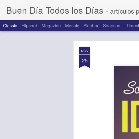
Buen Día Todos los Días
- artículos 
Classic
Flipcard
Magazine
Mosaic
Sidebar
Snapshot
Timesl
AUG
NOV
7
25