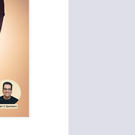
te agendadas
con el trabajo, los
mnasio.
mpo pasa demasiado
 quienes llamamos