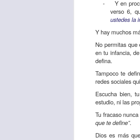
Amar es mucho má
-
Y en proce
permanecer, de est
verso 6, q
ustedes la i
Cuando amamos de
seres amados, per
Y hay muchos más
vida, porque en el
No permitas que e
para siempre.
en tu infancia, d
Es tiempo de revi
defina.
vida. En otras pa
Tampoco te defin
Dios nos ama.
redes sociales qui
Oremos: “
Señor, s
Escucha bien, tu 
por eso decido que
estudio, ni las pr
sincero, real. Ben
nombre de Jesús.
Tu fracaso nunca
que te define”
.
Versículo:
“
El amor
(RVR1960)
Dios es más que 