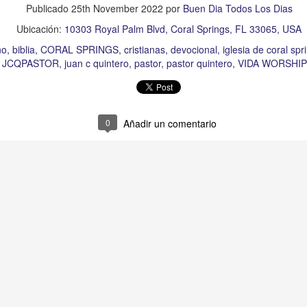
Publicado
25th November 2022
por
Buen Dia Todos Los Dias
Ubicación:
10303 Royal Palm Blvd, Coral Springs, FL 33065, USA
no
biblia
CORAL SPRINGS
cristianas
devocional
iglesia de coral spr
JCQPASTOR
juan c quintero
pastor
pastor quintero
VIDA WORSHI
0
Añadir un comentario
s años pareciera que el común de las personas estuvie