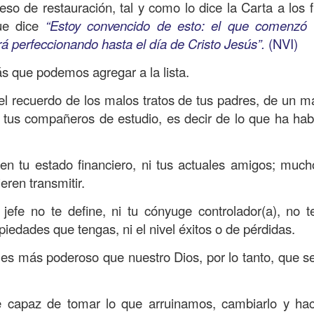
s que decir
“te amo” o
que regalar
flores o chocolates;
so de restauración, tal y como lo dice la Carta a los fi
ar presente y de respetar a los seres amados.
ue dice
“Estoy convencido de esto: el que comenzó
rá perfeccionando hasta el día de Cristo Jesús”.
(NVI)
 verdad, expresamos la esencia de Dios; se alegra 
o también se nos aumentan los deseos de vivir, se revi
 que podemos agregar a la lista.
 amor todo lo podemos hacer, desde perdonar hasta vivi
l recuerdo de los malos tratos de tus padres, de un m
e tus compañeros de estudio, es decir de lo que ha ha
sar el estado de tu corazón hacia quienes consideras
labras, es tiempo de tener hogares a la manera de D
en tu estado financiero, ni tus actuales amigos; muc
eren transmitir.
é que por amor nos has redimido, nos has restaurado y
jefe no te define, ni tu cónyuge controlador(a), no t
, desde hoy, el motor de mi vida sea el amor, aquel que 
opiedades que tengas, ni el nivel éxitos o de pérdidas.
digo a mi familia, me comprometo a amar sin condicione
 Amén
”.
 es más poderoso que nuestro Dios, por lo tanto, que 
 sea sin fingimiento. Aborreced lo malo, seguid lo bue
capaz de tomar lo que arruinamos, cambiarlo y hace