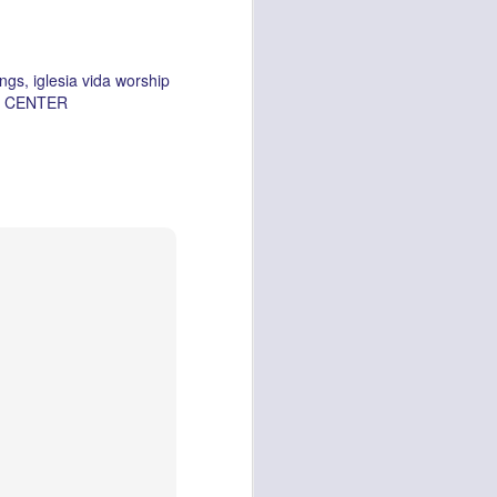
ings
iglesia vida worship
P CENTER
sen cada vez más