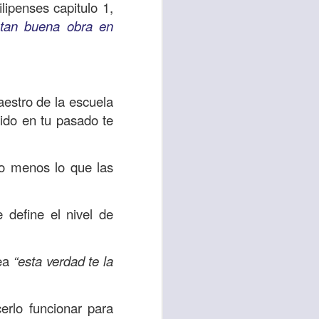
es una decisión de
lipenses capitulo 1,
 tan buena obra en
el corazón de los
ve el propósito de
r unidos en familia
aestro de la escuela
bido en tu pasado te
 importantes en tu
ios y de amar como
ho menos lo que las
 nos das propósito;
e define el nivel de
es sin fingimiento,
s; lo declaro en el
sea
“esta verdad te la
no
”. Romanos 12:9
rlo funcionar para