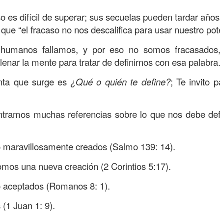
, a nuestra familia.
so es difícil de superar; sus secuelas pueden tardar años
ecuerdos del amor de mis padres y abuelos; y tal vez
que “el fracaso no nos descalifica para usar nuestro pote
dos; lo cierto es que para la mayoría de ellos ese amor 
incluso sacrificando sus aspiraciones personales por 
 humanos fallamos, y por eso no somos fracasados,
 por su familia.
lenar la mente para tratar de definirnos con esa palabra
onar sobre:
¿Cuáles son tus prioridades?, ¿En qué lugar 
unta que surge es
¿Qué o quién te define?
; Te invito 
apítulo 12 de la carta a los romanos se conoce como la l
ontramos muchas referencias sobre lo que nos debe defi
 contiene recomendaciones sabias y justas para llevar un
n el verso 9 dice lo siguiente:
“
El amor sea sin fingim
 maravillosamente creados (Salmo 139: 14).
ueno
”. Romanos 12:9 (RVR1960)
omos una nueva creación (2 Corintios 5:17).
 amemos sin fingimiento, con sinceridad, pero eso tam
 aceptados (Romanos 8: 1).
 huella marcada, una especie de impronta de amor e
 amamos.
(1 Juan 1: 9).