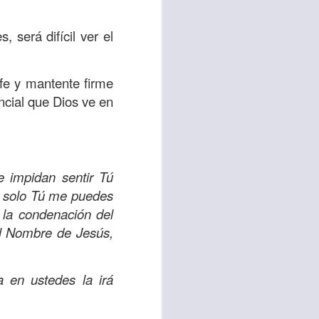
, será difícil ver el
vida worship center
IP CENTER
 fe y mantente firme
ncial que Dios ve en
 impidan sentir Tú
e solo Tú me puedes
e la condenación del
 el Nombre de Jesús,
 en ustedes la irá