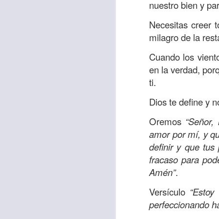
nuestro bien y par
Necesitas creer to
milagro de la rest
Etiquetas:
biblia
C
JCQPAST
Cuando los viento
en la verdad, por
ti.
Dios te define y n
Oremos
“Señor,
amor por mí, y q
definir y que tus
AUG
fracaso para pode
6
Amén”
.
Versículo
“Estoy
perfeccionando ha