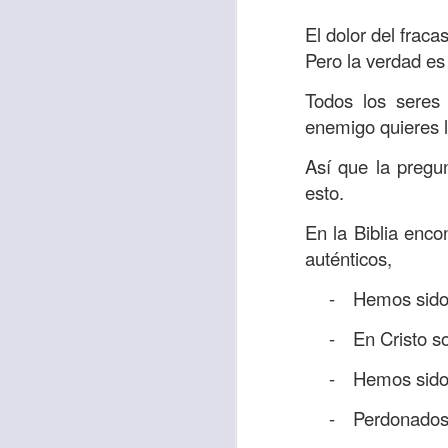
“amados”
, es decir
El dolor del fraca
Yo tengo gratos r
Pero la verdad es 
esos buenos recuer
de tiempo, muchos 
Todos los seres
lo mejor que tenían
enemigo quieres l
Te invito a reflexi
Así que la preg
tu familia?
esto.
En la Biblia, el c
En la Biblia enc
del cristiano. Esta
auténticos,
Particularmente, e
-
Hemos sido
malo, seguid lo b
-
En Cristo s
Dios nos pide que
-
Hemos sido
debemos dejar una
las personas que
-
Perdonados 