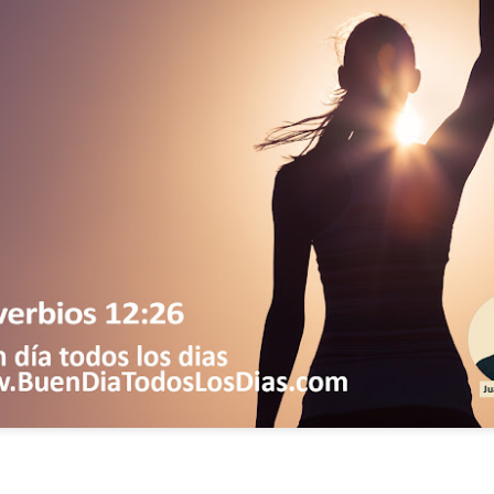
ida es una carrera continua de actividades perfectamen
a de logros esperados, la mayoría de ellos relacionados 
s e incluso los logros en el cuidado del cuerpo en el gi
o que cada vez se tiene la sensación de que el tie
ue no alcanza para compartir tiempo con los seres a