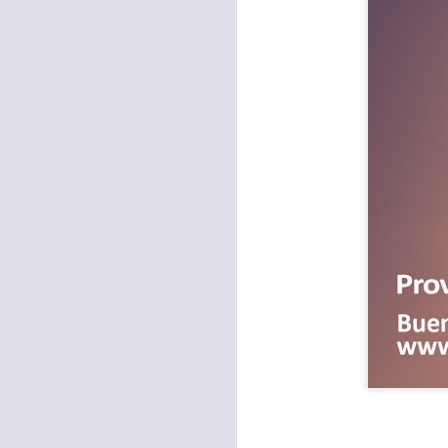
Para muchos, la v
acorde con una list
logros profesionale
Es quizás por est
rápido, tanto, q