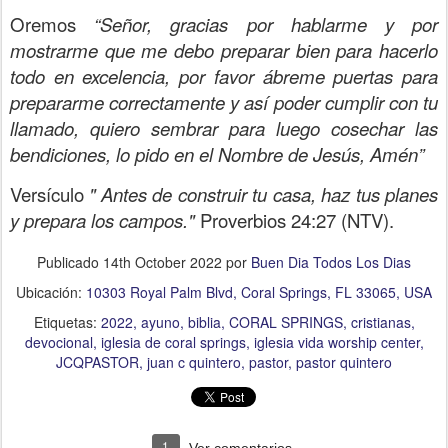
Oremos
“Señor, gracias por hablarme y por
mostrarme que me debo preparar bien para hacerlo
todo en excelencia, por favor ábreme puertas para
prepararme correctamente y así poder cumplir con tu
llamado, quiero sembrar para luego cosechar las
bendiciones, lo pido en el Nombre de Jesús, Amén”
Versículo
"
Antes de construir tu casa, haz tus planes
y prepara los campos."
Proverbios 24:27 (NTV).
Publicado
14th October 2022
por
Buen Dia Todos Los Dias
Ubicación:
10303 Royal Palm Blvd, Coral Springs, FL 33065, USA
Etiquetas:
2022
ayuno
biblia
CORAL SPRINGS
cristianas
devocional
iglesia de coral springs
iglesia vida worship center
JCQPASTOR
juan c quintero
pastor
pastor quintero
1