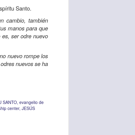
spíritu Santo.
un cambio, también
vida worship center
n tus manos para que
IP CENTER
o es, ser odre nuevo
vino nuevo rompe los
n odres nuevos se ha
U SANTO
evangelio de
ship center
JESÚS