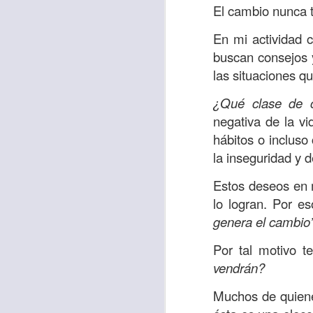
“amados”
, es decir
El cambio nunca 
Yo tengo gratos r
En mi actividad 
esos buenos recuer
buscan consejos 
de tiempo, muchos 
las situaciones qu
lo mejor que tenían
¿Qué clase de 
Te invito a reflexi
negativa de la vi
tu familia?
hábitos o inclus
la inseguridad y 
En la Biblia, el c
del cristiano. Esta
Estos deseos en 
lo logran. Por 
Particularmente, e
genera el cambio”
malo, seguid lo b
Por tal motivo t
Dios nos pide que
vendrán?
debemos dejar una
las personas que
Muchos de quiene