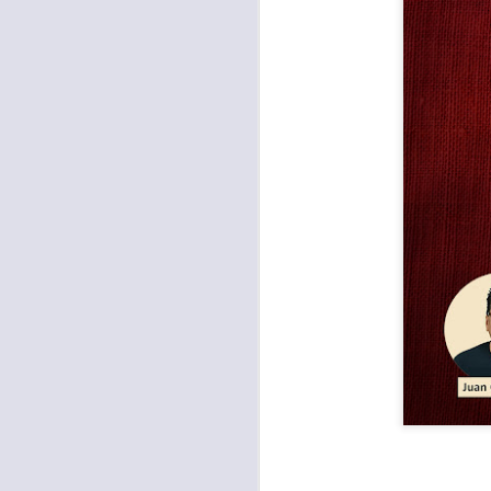
Para muchos, la v
acorde con una list
logros profesionale
Es quizás por est
rápido, tanto, q