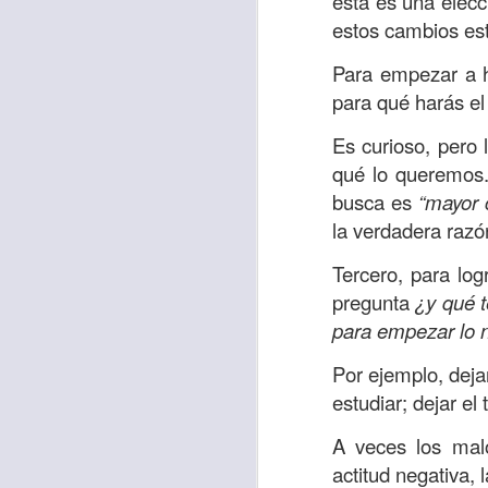
ésta es una elecc
Amar es mucho má
estos cambios est
permanecer, de est
Para empezar a h
Cuando amamos de
para qué harás el
seres amados, per
vida, porque en el
Es curioso, pero
para siempre.
qué lo queremos.
busca es
“mayor 
Es tiempo de revi
la verdadera razó
vida. En otras pa
Dios nos ama.
Tercero, para log
pregunta
¿y qué t
Oremos: “
Señor, s
para empezar lo 
por eso decido que
sincero, real. Ben
Por ejemplo, deja
nombre de Jesús.
estudiar; dejar e
Versículo:
“
El amor
A veces los malo
(RVR1960)
actitud negativa, 