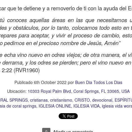
Publicado
Yesterday
por
Buen Dia Todos Los Dias
ficar que te detiene y a removerlo de ti con la ayuda del E
Ubicación:
10303 Royal Palm Blvd, Coral Springs, FL 33065, USA
 tú conoces aquellas áreas en las que necesitamos 
RISTO
devocional
ESPÍRITU SANTO
iglesia
IGLESIA VIDA
iglesia 
des y obstáculos, por lo tanto, colocamos todo esto e
OR
JESÚS
juan c quintero
pastor
pastor quintero
vida
VIDA WORSH
epares para aceptar, y vivir el proceso de cambio, est
 lo pedimos en el precioso nombre de Jesús, Amén”
e echa vino nuevo en odres viejos; de otra manera, el 
0
Añadir un comentario
se derrama, y los odres se pierden; pero el vino nuevo e
 2:22 (RVR1960)
Publicado
6th October 2022
por
Buen Dia Todos Los Dias
Buenos Samaritanos
Ubicación:
10303 Royal Palm Blvd, Coral Springs, FL 33065, USA
RAL SPRINGS
cristianas
cristianismo
CRISTO
devocional
ESPÍRIT
esia de coral springs
IGLESIA ONLINE
IGLESIA VIDA
iglesia vida wor
0
Añadir un comentario