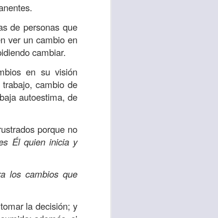
anentes.
 tú también tengas
das de personas que
significó inversión
en ver un cambio en
estar en casa y dar
 pidiendo cambiar.
mbios en su visión
está el amor hacia
e trabajo, cambio de
baja autoestima, de
ista de los deberes
a vida correcta.
rustrados porque no
 Él quien inicia y
iento. Aborreced lo
ra los cambios que
bién significa que
n los corazones de
omar la decisión; y