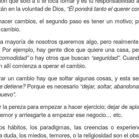
ión que solo a ti te toca tomar y es tu responsabilidad 
s que decir
“te amo” o
que regalar
flores o chocolates;
án en la voluntad de Dios,
“Él pondrá tanto el querer co
ar presente y de respetar a los seres amados.
acer cambios, el segundo paso es tener un motivo; p
 verdad, expresamos la esencia de Dios; se alegra 
 cambio.
o también se nos aumentan los deseos de vivir, se revi
 amor todo lo podemos hacer, desde perdonar hasta vivi
 la mayoría de nosotros queremos algo, pero realmen
 Por ejemplo, hay gente dice que quiere una casa, pe
comodidad”
o hay otros que buscan
“seguridad”.
Cuando
sar el estado de tu corazón hacia quienes consideras
n allí comienza a operar el cambio.
labras, es tiempo de tener hogares a la manera de D
rar un cambio hay que soltar algunas cosas, y esta se
e detiene?
Porque es necesario
“dejar, soltar, abandona
é que por amor nos has redimido, nos has restaurado y
nuevo”.
, desde hoy, el motor de mi vida sea el amor, aquel que 
digo a mi familia, me comprometo a amar sin condicione
r la pereza para empezar a hacer ejercicio; dejar de ap
 Amén
”.
l temor y arriesgarte a empezar ese negocio… etc.
 sea sin fingimiento. Aborreced lo malo, seguid lo bue
s hábitos, los paradigmas, las creencias o experien
la duda, los miedos, temores, o la religiosidad son el ob