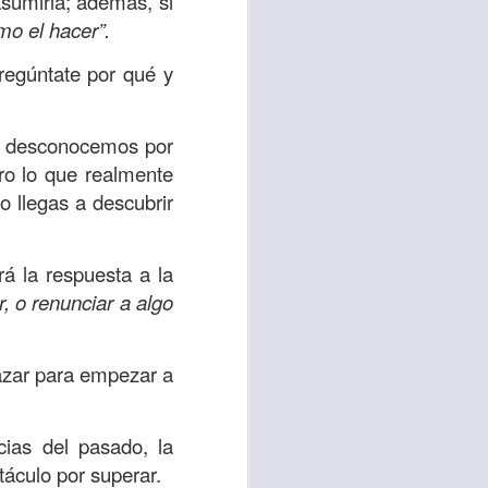
asumirla; además, si
es una decisión de
mo el hacer”.
regúntate por qué y
el corazón de los
ve el propósito de
r unidos en familia
te desconocemos por
ro lo que realmente
 llegas a descubrir
 importantes en tu
ios y de amar como
rá la respuesta a la
r, o renunciar a algo
 nos das propósito;
es sin fingimiento,
s; lo declaro en el
lazar para empezar a
no
”. Romanos 12:9
cias del pasado, la
stáculo por superar.