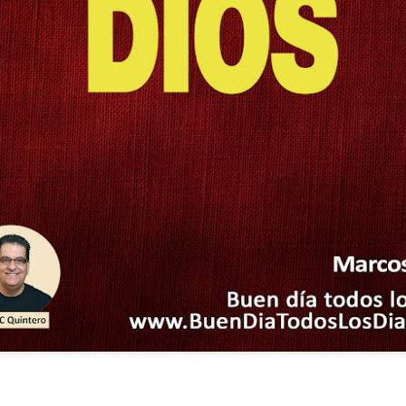
ida es una carrera continua de actividades perfectamen
a de logros esperados, la mayoría de ellos relacionados 
s e incluso los logros en el cuidado del cuerpo en el gi
o que cada vez se tiene la sensación de que el tie
ue no alcanza para compartir tiempo con los seres a