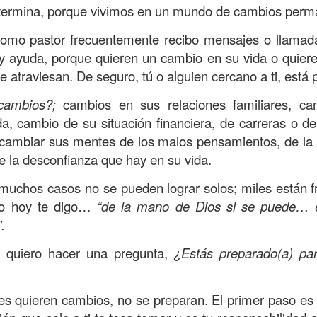
, a nuestra familia.
termina, porque vivimos en un mundo de cambios perm
ecuerdos del amor de mis padres y abuelos; y tal vez
como pastor frecuentemente recibo mensajes o llama
dos; lo cierto es que para la mayoría de ellos ese amor 
y ayuda, porque quieren un cambio en su vida o quier
incluso sacrificando sus aspiraciones personales por 
e atraviesan. De seguro, tú o alguien cercano a ti, está
 por su familia.
cambios?;
cambios en sus relaciones familiares, ca
onar sobre:
¿Cuáles son tus prioridades?, ¿En qué lugar 
da, cambio de su situación financiera, de carreras o d
o cambiar sus mentes de los malos pensamientos, de la 
de la desconfianza que hay en su vida.
apítulo 12 de la carta a los romanos se conoce como la l
 contiene recomendaciones sabias y justas para llevar un
muchos casos no se pueden lograr solos; miles están f
eso hoy te digo…
“de la mano de Dios si se puede… es
n el verso 9 dice lo siguiente:
“
El amor sea sin fingim
.
ueno
”. Romanos 12:9 (RVR1960)
e quiero hacer una pregunta,
¿Estás preparado(a) pa
 amemos sin fingimiento, con sinceridad, pero eso tam
 huella marcada, una especie de impronta de amor e
 amamos.
s quieren cambios, no se preparan. El primer paso es t