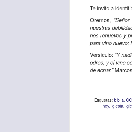
Te invito a identi
Oremos,
“Señor
Etiquetas:
biblia
C
nuestras debilida
JCQPAST
nos renueves y pr
para vino nuevo;
Versículo:
“Y nadi
odres, y el vino 
de echar.”
Marcos
AUG
6
Etiquetas:
biblia
CO
hoy
iglesia
igl