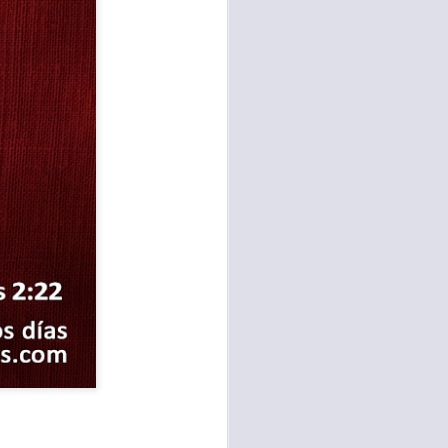
te agendadas
con el trabajo, los
mnasio.
mpo pasa demasiado
 quienes llamamos