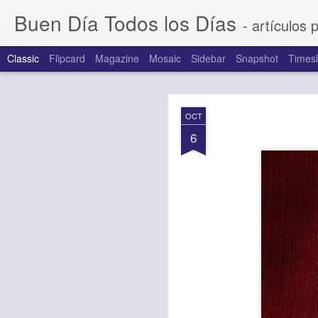
Buen Día Todos los Días
- artículos 
Classic
Flipcard
Magazine
Mosaic
Sidebar
Snapshot
Timesl
AUG
OCT
7
6