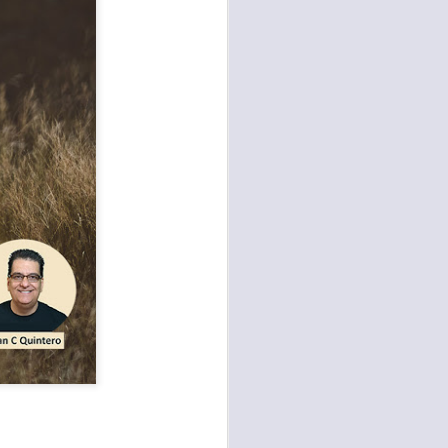
te agendadas
con el trabajo, los
mnasio.
mpo pasa demasiado
 quienes llamamos