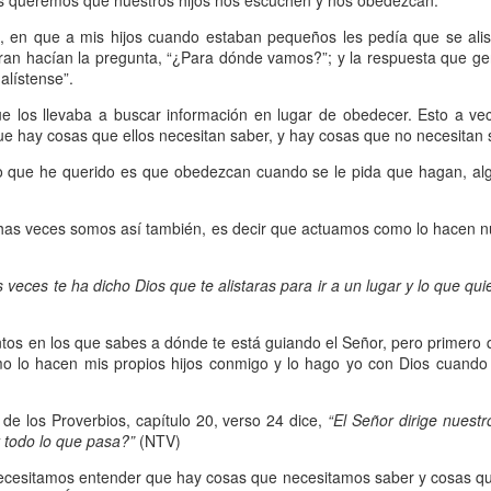
 queremos que nuestros hijos nos escuchen y nos obedezcan.
, a nuestra familia.
 en que a mis hijos cuando estaban pequeños les pedía que se alista
ecuerdos del amor de mis padres y abuelos; y tal vez
aran hacían la pregunta, “¿Para dónde vamos?”; y la respuesta que ge
dos; lo cierto es que para la mayoría de ellos ese amor 
alístense”.
incluso sacrificando sus aspiraciones personales por 
ue los llevaba a buscar información en lugar de obedecer. Esto a vec
 por su familia.
ue hay cosas que ellos necesitan saber, y hay cosas que no necesitan 
o que he querido es que obedezcan cuando se le pida que hagan, alg
onar sobre:
¿Cuáles son tus prioridades?, ¿En qué lugar 
chas veces somos así también, es decir que actuamos como lo hacen 
apítulo 12 de la carta a los romanos se conoce como la l
 contiene recomendaciones sabias y justas para llevar un
veces te ha dicho Dios que te alistaras para ir a un lugar y lo que qu
n el verso 9 dice lo siguiente:
“
El amor sea sin fingim
s en los que sabes a dónde te está guiando el Señor, pero primero q
ueno
”. Romanos 12:9 (RVR1960)
mo lo hacen mis propios hijos conmigo y lo hago yo con Dios cuando
 amemos sin fingimiento, con sinceridad, pero eso tam
ro de los Proverbios, capítulo 20, verso 24 dice,
“El Señor dirige nuest
 huella marcada, una especie de impronta de amor e
 todo lo que pasa?”
(NTV)
 amamos.
ecesitamos entender que hay cosas que necesitamos saber y cosas qu