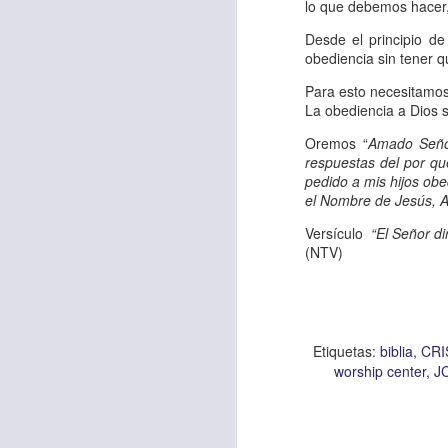
Amar es mucho má
lo que debemos hacer,
permanecer, de est
Desde el principio d
obediencia sin tener q
Cuando amamos de
Para esto necesitamos 
seres amados, per
La obediencia a Dios s
vida, porque en el
Oremos “
Amado Señor
para siempre.
respuestas del por q
pedido a mis hijos obe
Es tiempo de revi
el Nombre de Jesús, 
vida. En otras pa
Versículo
“El Señor d
Dios nos ama.
(NTV)
Oremos: “
Señor, s
por eso decido que
sincero, real. Ben
Etiquetas:
biblia
CRI
nombre de Jesús.
worship center
J
Versículo:
“
El amor
(RVR1960)