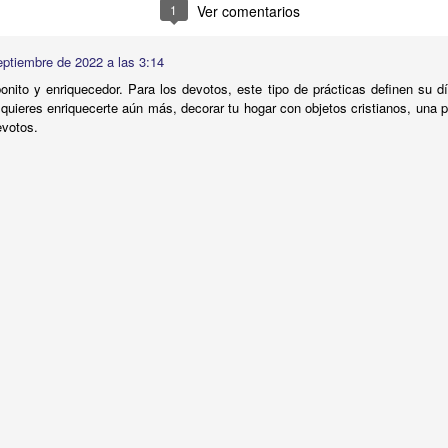
1
Ver comentarios
Publicado
11 hours ago
por
Buen Dia Todos Los Dias
Ubicación:
10303 Royal Palm Blvd, Coral Springs, FL 33065, USA
eptiembre de 2022 a las 3:14
RISTO
devocional
ESPÍRITU SANTO
iglesia
IGLESIA VIDA
iglesia 
nito y enriquecedor. Para los devotos, este tipo de prácticas definen su d
OR
JESÚS
juan c quintero
pastor
pastor quintero
vida
VIDA WORSH
quieres enriquecerte aún más, decorar tu hogar con objetos cristianos, una p
evotos.
0
Añadir un comentario
Buenos Samaritanos