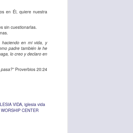
es una decisión de
os en Él, quiere nuestra
el corazón de los
s sin cuestionarlas.
ve el propósito de
rnas.
r unidos en familia
 haciendo en mi vida, y
omo padre también le he
haga, lo creo y declaro en
 importantes en tu
ios y de amar como
e pasa?”
Proverbios 20:24
 nos das propósito;
es sin fingimiento,
s; lo declaro en el
LESIA VIDA
iglesia vida
A WORSHIP CENTER
no
”. Romanos 12:9