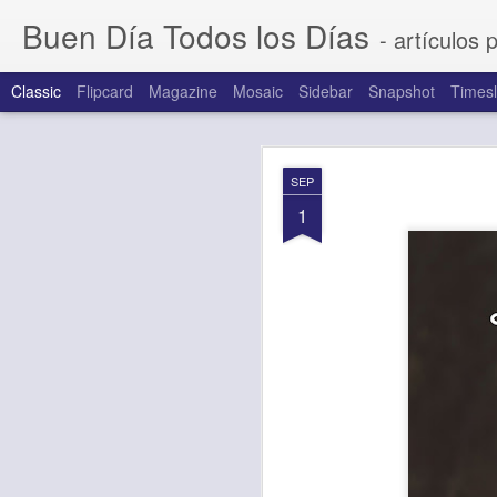
Buen Día Todos los Días
- artículos 
Classic
Flipcard
Magazine
Mosaic
Sidebar
Snapshot
Timesl
AUG
SEP
7
1