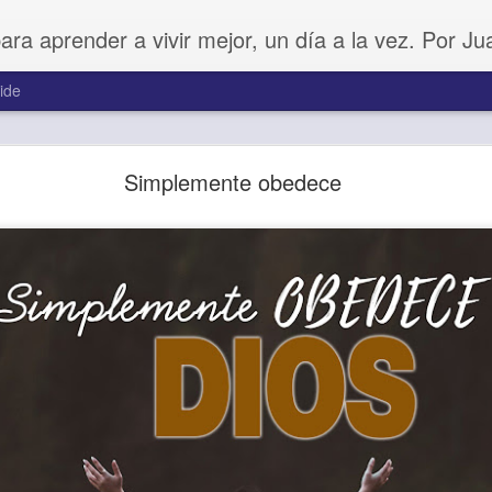
para aprender a vivir mejor, un día a la vez. Por J
ide
Amar sin fingimiento
Simplemente obedece