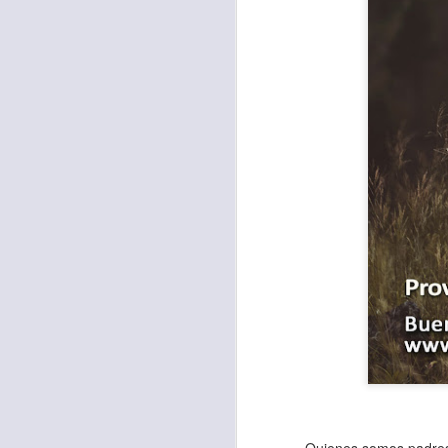
Para muchos, la v
acorde con una list
logros profesionale
Es quizás por est
rápido, tanto, q