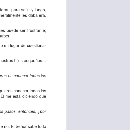
ran para salir, y luego,
 tú también tengas
neralmente les daba era,
significó inversión
estar en casa y dar
es puede ser frustrante;
saber.
o en lugar de cuestionar
está el amor hacia
nuestros hijos pequeños…
ista de los deberes
a vida correcta.
ieres es conocer todos los
iento. Aborreced lo
uieres conocer todos los
 Él me está diciendo que
bién significa que
ros pasos, entonces, ¿por
n los corazones de
e no. El Señor sabe todo