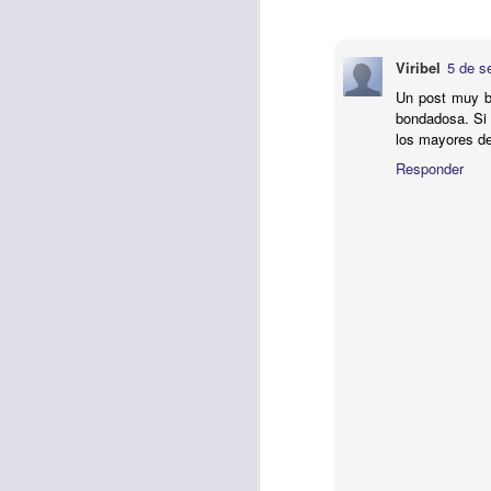
Viribel
5 de s
Etiquetas:
biblia
C
Un post muy bo
JCQPAST
bondadosa. Si 
los mayores d
Responder
AUG
6