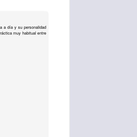
vida worship center
ía a día y su personalidad
IP CENTER
ráctica muy habitual entre