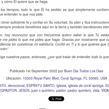
s que decir
“te amo” o
que regalar
flores o chocolates;
 y cómo Él quiere que se haga.
ar presente y de respetar a los seres amados.
e los tiempos, todo lo que Él ha pedido es que simplemente confiem
ue entender lo que nos pide.
 verdad, expresamos la esencia de Dios; se alegra 
tener suficiente fe y confiar en Su voluntad, Su plan y Sus instruccione
o también se nos aumentan los deseos de vivir, se revi
iempre produce beneficios aquí en la tierra y también bendiciones ete
 amor todo lo podemos hacer, desde perdonar hasta vivi
, hoy reconozco que con frecuencia quiero saber lo que Tú estás
ue me pides lo que me pides que haga. Gracias por mostrarme que c
diencia sin cuestionar mi sabiduría. Confió en Ti y lo que quieres que 
sar el estado de tu corazón hacia quienes consideras
Amén”
labras, es tiempo de tener hogares a la manera de D
irige nuestros pasos, entonces, ¿por qué tratar de entender todo lo qu
é que por amor nos has redimido, nos has restaurado y
Publicado
1st September 2022
por
Buen Dia Todos Los Dias
, desde hoy, el motor de mi vida sea el amor, aquel que 
Ubicación:
10303 Royal Palm Blvd, Coral Springs, FL 33065, USA
digo a mi familia, me comprometo a amar sin condicione
STO
devocional
ESPÍRITU SANTO
iglesia
iglesia de coral springs
IG
 Amén
”.
CQPASTOR
JESÚS
juan c quintero
pastor
pastor quintero
vida
VID
 sea sin fingimiento. Aborreced lo malo, seguid lo bue