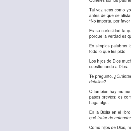
Quienes somos padres
“amados”
, es decir
Tal vez seas como yo,
Yo tengo gratos r
antes de que se alist
esos buenos recuer
“No importa, por favor 
de tiempo, muchos 
Es su curiosidad la q
lo mejor que tenían
porque la verdad es q
En simples palabras l
Te invito a reflexi
todo lo que les pido.
tu familia?
Los hijos de Dios mu
cuestionando a Dios.
En la Biblia, el c
del cristiano. Esta
Te pregunto,
¿Cuántas 
detalles?
Particularmente, e
O también hay momento
malo, seguid lo b
pasos previos; es co
haga algo.
Dios nos pide que
En la Biblia en el lib
debemos dejar una
qué tratar de entender
las personas que
Como hijos de Dios, n