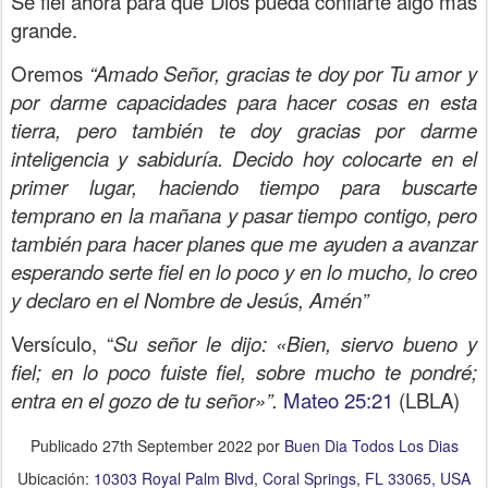
Sé fiel ahora para que Dios pueda confiarte algo mas
grande.
Oremos
“Amado Señor, gracias te doy por Tu amor y
por darme capacidades para hacer cosas en esta
tierra, pero también te doy gracias por darme
inteligencia y sabiduría. Decido hoy colocarte en el
primer lugar, haciendo tiempo para buscarte
temprano en la mañana y pasar tiempo contigo, pero
también para hacer planes que me ayuden a avanzar
esperando serte fiel en lo poco y en lo mucho, lo creo
y declaro en el Nombre de Jesús, Amén”
Versículo, “
Su señor le dijo: «Bien, siervo bueno y
fiel; en lo poco fuiste fiel, sobre mucho te pondré;
entra en el gozo de tu señor»”.
Mateo 25:21
(LBLA)
Publicado
27th September 2022
por
Buen Dia Todos Los Dias
Ubicación:
10303 Royal Palm Blvd, Coral Springs, FL 33065, USA