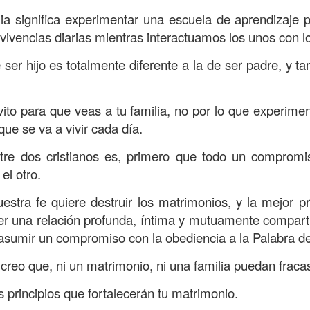
, a nuestra familia.
ilia significa experimentar una escuela de aprendizaje
ecuerdos del amor de mis padres y abuelos; y tal vez
 vivencias diarias mientras interactuamos los unos con lo
dos; lo cierto es que para la mayoría de ellos ese amor 
 ser hijo es totalmente diferente a la de ser padre, y ta
incluso sacrificando sus aspiraciones personales por 
 por su familia.
nvito para que veas a tu familia, no por lo que experime
onar sobre:
¿Cuáles son tus prioridades?, ¿En qué lugar 
que se va a vivir cada día.
tre dos cristianos es, primero que todo un compromi
apítulo 12 de la carta a los romanos se conoce como la l
el otro.
 contiene recomendaciones sabias y justas para llevar un
stra fe quiere destruir los matrimonios, y la mejor p
n el verso 9 dice lo siguiente:
“
El amor sea sin fingim
er una relación profunda, íntima y mutuamente compart
ueno
”. Romanos 12:9 (RVR1960)
asumir un compromiso con la obediencia a la Palabra de
 amemos sin fingimiento, con sinceridad, pero eso tam
creo que, ni un matrimonio, ni una familia puedan fracas
 huella marcada, una especie de impronta de amor e
 amamos.
principios que fortalecerán tu matrimonio.