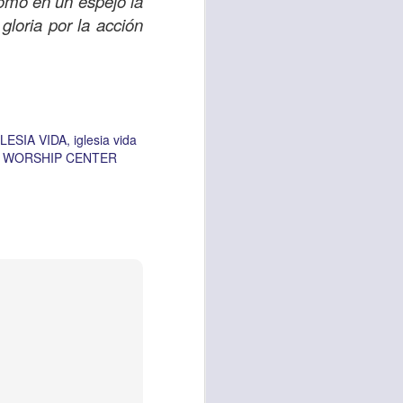
como en un espejo la
loria por la acción
LESIA VIDA
iglesia vida
A WORSHIP CENTER
sen cada vez más