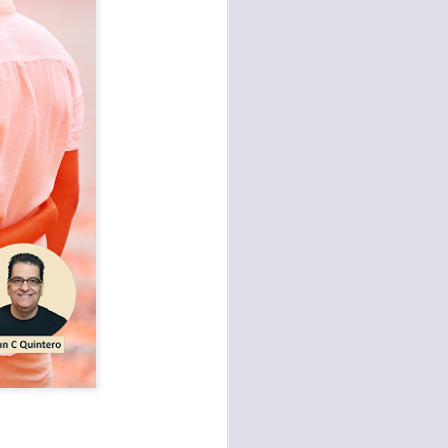
te agendadas
con el trabajo, los
mnasio.
mpo pasa demasiado
 quienes llamamos