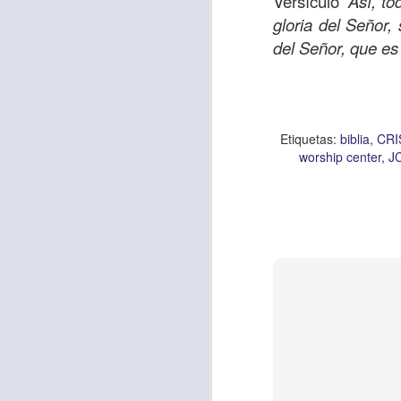
Versículo
“Así, t
gloria del Señor
del Señor, que es 
Etiquetas:
biblia
CRI
worship center
J
Con el paso de lo