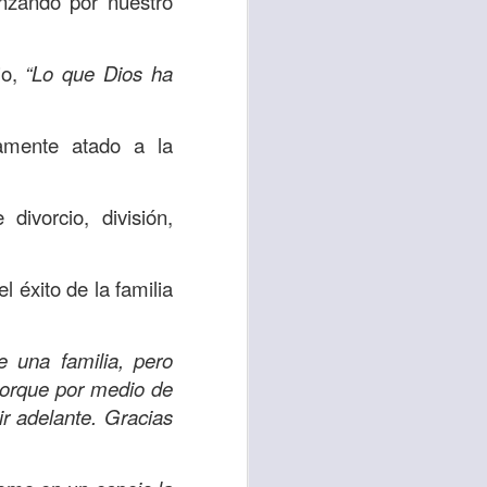
ando por nuestro
jo,
“Lo que Dios ha
vida worship center
IP CENTER
tamente atado a la
vorcio, división,
l éxito de la familia
e una familia, pero
porque por medio de
ir adelante. Gracias