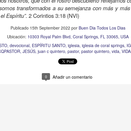
odos nosotros, que con el rostro descubierto reflejamos 
, somos transformados a su semejanza con más y más g
el Espíritu”.
2 Corintios 3:18 (NVI)
Publicado
15th September 2022
por
Buen Dia Todos Los Dias
Ubicación:
10303 Royal Palm Blvd, Coral Springs, FL 33065, USA
STO
devocional
ESPÍRITU SANTO
iglesia
iglesia de coral springs
IG
CQPASTOR
JESÚS
juan c quintero
pastor
pastor quintero
vida
VID
0
Añadir un comentario
s años pareciera que el común de las personas estuvie