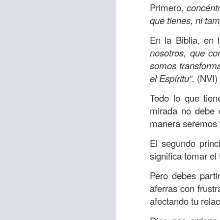
Amar es mucho má
Primero,
concéntr
permanecer, de est
que tienes, ni t
Cuando amamos de
En la Biblia, en 
seres amados, per
nosotros, que co
vida, porque en el
somos transforma
para siempre.
el Espíritu”.
(NVI)
Es tiempo de revi
Todo lo que tien
vida. En otras pa
mirada no debe e
Dios nos ama.
manera seremos 
Oremos: “
Señor, s
El segundo princ
por eso decido que
significa tomar e
sincero, real. Ben
Pero debes parti
nombre de Jesús.
aferras con frust
Versículo:
“
El amor
afectando tu relac
(RVR1960)