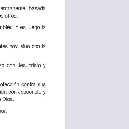
 permanente, basada
 tú también tengas
s otros.
significó inversión
mbién lo es luego la
estar en casa y dar
ntes hoy, sino con la
está el amor hacia
so con Jesucristo y
ista de los deberes
a vida correcta.
rotección contra sus
iento. Aborreced lo
ida con Jesucristo y
 Dios.
bién significa que
ar.
n los corazones de