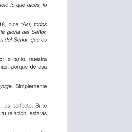
es una decisión de
olo lo que dices, lo
el corazón de los
 18, dice
“Así, todos
ve el propósito de
a gloria del Señor,
r unidos en familia
n del Señor, que es
 importantes en tu
r lo tanto, nuestra
ios y de amar como
rnas, porque de esa
 nos das propósito;
nyuge
. Simplemente
es sin fingimiento,
s; lo declaro en el
 es perfecto. Si te
tu relación, estarás
no
”. Romanos 12:9