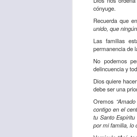
Dios nos orden
cónyuge.
Recuerda que en 
Etiquetas:
biblia
C
unido, que ningún
JCQPAST
Las familias es
permanencia de l
No podemos perm
delincuencia y tod
Dios quiere hacer 
debe ser una prio
AUG
6
Oremos
“Amado 
contigo en el ce
tu Santo Espíritu
por mi familia, l