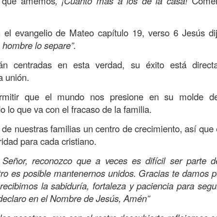
a que amemos
, ¡Cuánto más a los de la casa!
Comenz
Publicado
Yesterday
por
Buen Dia Todos Los Dias
Ubicación:
10303 Royal Palm Blvd, Coral Springs, FL 33065, USA
el evangelio de Mateo capítulo 19, verso 6 Jesús di
RISTO
devocional
ESPÍRITU SANTO
iglesia
IGLESIA VIDA
iglesia 
 hombre lo separe”.
OR
JESÚS
juan c quintero
pastor
pastor quintero
vida
VIDA WORSH
tán centradas en esta verdad, su éxito está direc
a unión.
0
Añadir un comentario
itir que el mundo nos presione en su molde de di
o lo que va con el fracaso de la familia.
de nuestras familias un centro de crecimiento, así que e
ridad para cada cristiano.
Buenos Samaritanos
Señor, reconozco que a veces es difícil ser parte d
ntro es posible mantenernos unidos. Gracias te damos 
 recibimos la sabiduría, fortaleza y paciencia para segu
o declaro en el Nombre de Jesús, Amén”