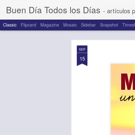
Buen Día Todos los Días
- artículos 
Classic
Flipcard
Magazine
Mosaic
Sidebar
Snapshot
Timesl
AUG
SEP
7
15