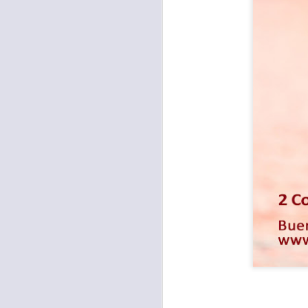
Para muchos, la v
acorde con una list
logros profesionale
Es quizás por est
rápido, tanto, q