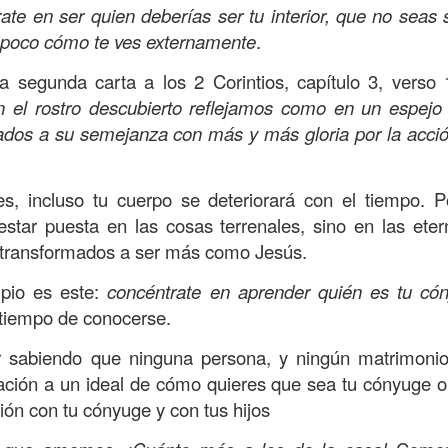
s que decir
“te amo” o
que regalar
flores o chocolates;
ate en ser quien deberías ser tu interior, que no seas s
ar presente y de respetar a los seres amados.
ampoco cómo te ves externamente
.
 verdad, expresamos la esencia de Dios; se alegra 
la segunda carta a los 2 Corintios, capítulo 3, verso
o también se nos aumentan los deseos de vivir, se revi
n el rostro descubierto reflejamos como en un espejo l
 amor todo lo podemos hacer, desde perdonar hasta vivi
dos a su semejanza con más y más gloria por la acció
sar el estado de tu corazón hacia quienes consideras
es, incluso tu cuerpo se deteriorará con el tiempo. Po
labras, es tiempo de tener hogares a la manera de D
star puesta en las cosas terrenales, sino en las ete
transformados a ser más como Jesús.
é que por amor nos has redimido, nos has restaurado y
ipio es este:
concéntrate en aprender quién es tu có
, desde hoy, el motor de mi vida sea el amor, aquel que 
l tiempo de conocerse.
digo a mi familia, me comprometo a amar sin condicione
r sabiendo que ninguna persona, y ningún matrimonio,
 Amén
”.
ración a un ideal de cómo quieres que sea tu cónyuge o 
 sea sin fingimiento. Aborreced lo malo, seguid lo bue
ión con tu cónyuge y con tus hijos