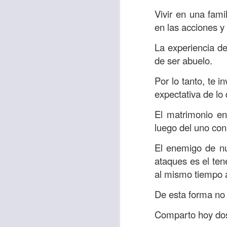
“amados”
, es decir
Vivir en una fam
Yo tengo gratos r
en las acciones y
esos buenos recuer
La experiencia de
de tiempo, muchos 
de ser abuelo.
lo mejor que tenían
Por lo tanto, te i
Te invito a reflexi
expectativa de lo 
tu familia?
El matrimonio en
En la Biblia, el c
luego del uno con 
del cristiano. Esta
El enemigo de nue
Particularmente, e
ataques es el ten
malo, seguid lo b
al mismo tiempo 
Dios nos pide que
De esta forma no 
debemos dejar una
las personas que
Comparto hoy dos 