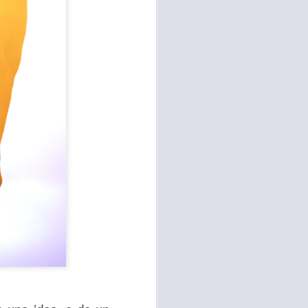
te agendadas
con el trabajo, los
mnasio.
mpo pasa demasiado
 quienes llamamos