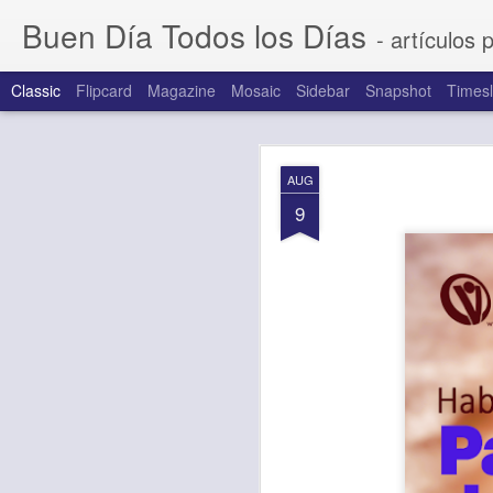
Buen Día Todos los Días
- artículos 
Classic
Flipcard
Magazine
Mosaic
Sidebar
Snapshot
Timesl
AUG
AUG
7
9