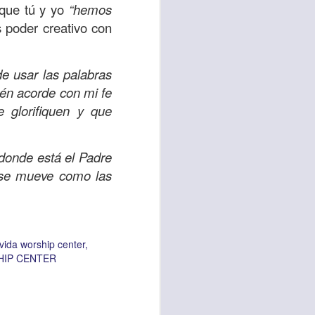
 que tú y yo
“hemos
 poder creativo con
vida worship center
IP CENTER
e usar las palabras
tén acorde con mi fe
 glorifiquen y que
 donde está el Padre
i se mueve como las
 vida worship center
HIP CENTER