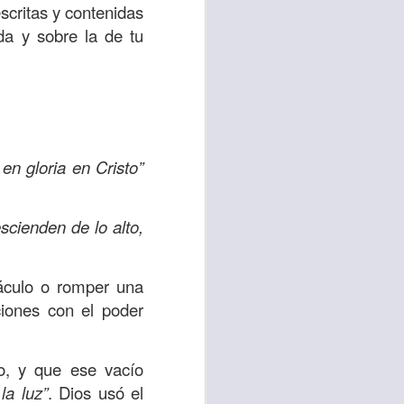
es una decisión de
scritas y contenidas
da y sobre la de tu
el corazón de los
ve el propósito de
r unidos en familia
en gloria en Cristo”
 importantes en tu
ios y de amar como
scienden de lo alto,
 nos das propósito;
es sin fingimiento,
táculo o romper una
s; lo declaro en el
ciones con el poder
no
”. Romanos 12:9
ío, y que ese vacío
la luz”
. Dios usó el