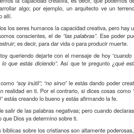
emos la capacidad creativa, es decir, que podemos d
, a nuestra familia.
rrollar algo; por ejemplo, un arquitecto ve un terre
ecuerdos del amor de mis padres y abuelos; y tal vez
 allí.
dos; lo cierto es que para la mayoría de ellos ese amor 
dos los seres humanos la capacidad creativa, pero hay u
incluso sacrificando sus aspiraciones personales por 
somos conscientes, el de
“las palabras”
. Ese poder pu
 por su familia.
estruir; es decir, para dar vida o para producir muerte.
onar sobre:
¿Cuáles son tus prioridades?, ¿En qué lugar 
stoy queriendo dejarte con el mensaje de hoy
“cuando 
 lo que estás diciendo”
. Así que te pregunto
¿qué est
apítulo 12 de la carta a los romanos se conoce como la l
 contiene recomendaciones sabias y justas para llevar un
s como
“soy inútil”; “no sirvo
” le estás dando poder crea
n el verso 9 dice lo siguiente:
“
El amor sea sin fingim
 realidad en ti. Por el contrario, si dices cosas como
ueno
”. Romanos 12:9 (RVR1960)
)
” estás creando lo bueno y estás afirmando la fe.
 amemos sin fingimiento, con sinceridad, pero eso tam
salir de las palabras negativas; pero cuando declaras
 huella marcada, una especie de impronta de amor e
o que Dios ya determino sobre ti.
 amamos.
 bíblicas sobre los cristianos son altamente poderosas