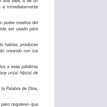
e una idea, o de un
no e inmediatamente
 tú también tengas
significó inversión
n poder creativo del
estar en casa y dar
ede ser usado para
está el amor hacia
tú hablas, produces
án creando con tus
ista de los deberes
a vida correcta.
tivo a esas palabras
iento. Aborreced lo
“soy un(a) hijo(a) de
bién significa que
 la Palabra de Dios,
n los corazones de
, pero requieren que