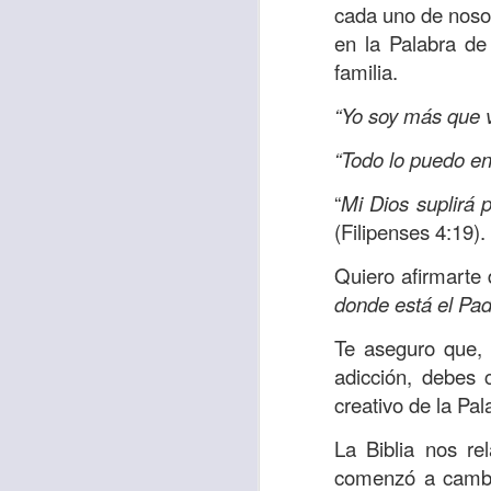
Amar es mucho má
cada uno de nosot
permanecer, de est
en la Palabra de
familia.
Cuando amamos de
seres amados, per
“Yo soy más que 
vida, porque en el
“Todo lo puedo en
para siempre.
“
Mi Dios suplirá 
Es tiempo de revi
(Filipenses 4:19).
vida. En otras pa
Dios nos ama.
Quiero afirmarte
donde está el Pa
Oremos: “
Señor, s
por eso decido que
Te aseguro que, 
sincero, real. Ben
adicción, debes 
nombre de Jesús.
creativo de la Pal
Versículo:
“
El amor
La Biblia nos re
(RVR1960)
comenzó a cambi