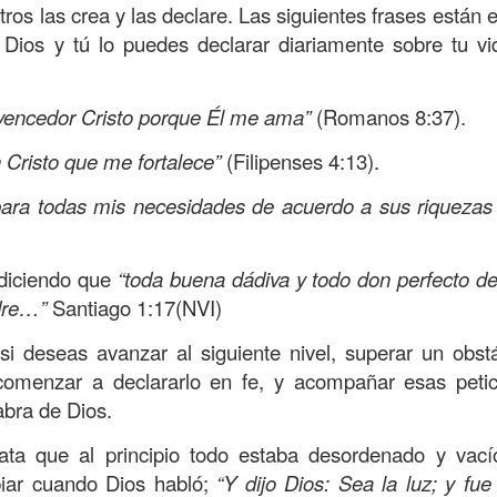
s que decir
“te amo” o
que regalar
flores o chocolates;
ros las crea y las declare. Las siguientes frases están e
ar presente y de respetar a los seres amados.
 Dios y tú lo puedes declarar diariamente sobre tu vi
 verdad, expresamos la esencia de Dios; se alegra 
o también se nos aumentan los deseos de vivir, se revi
vencedor Cristo porque Él me ama”
(Romanos 8:37).
 amor todo lo podemos hacer, desde perdonar hasta vivi
 Cristo que me fortalece”
(Filipenses 4:13).
para todas mis necesidades de acuerdo a sus riquezas 
sar el estado de tu corazón hacia quienes consideras
labras, es tiempo de tener hogares a la manera de D
 diciendo que
“toda buena dádiva y todo don perfecto de
dre…”
Santiago 1:17(NVI)
é que por amor nos has redimido, nos has restaurado y
, desde hoy, el motor de mi vida sea el amor, aquel que 
si deseas avanzar al siguiente nivel, superar un obs
digo a mi familia, me comprometo a amar sin condicione
comenzar a declararlo en fe, y acompañar esas peti
 Amén
”.
abra de Dios.
 sea sin fingimiento. Aborreced lo malo, seguid lo bue
lata que al principio todo estaba desordenado y vac
ar cuando Dios habló;
“Y dijo Dios: Sea la luz; y fue 