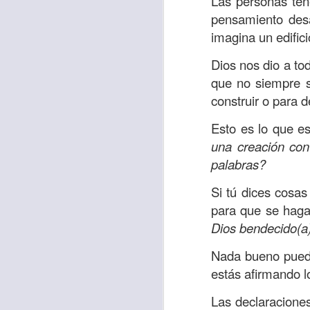
Las personas ten
“amados”
, es decir
pensamiento desa
Yo tengo gratos r
imagina un edificio
esos buenos recuer
Dios nos dio a to
de tiempo, muchos 
que no siempre 
lo mejor que tenían
construir o para d
Te invito a reflexi
Esto es lo que e
tu familia?
una creación con
En la Biblia, el c
palabras?
del cristiano. Esta
Si tú dices cosa
Particularmente, e
para que se hagan
malo, seguid lo b
Dios bendecido(a
Dios nos pide que
Nada bueno puede 
debemos dejar una
estás afirmando l
las personas que
Las declaraciones