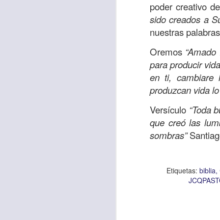
poder creativo d
sido creados a S
nuestras palabras
Etiquetas:
biblia
C
JCQPAST
Oremos
“Amado P
para producir vid
en ti, cambiare 
produzcan vida lo
Versículo
“Toda b
que creó las lum
sombras”
Santiag
AUG
6
Etiquetas:
biblia
JCQPAS