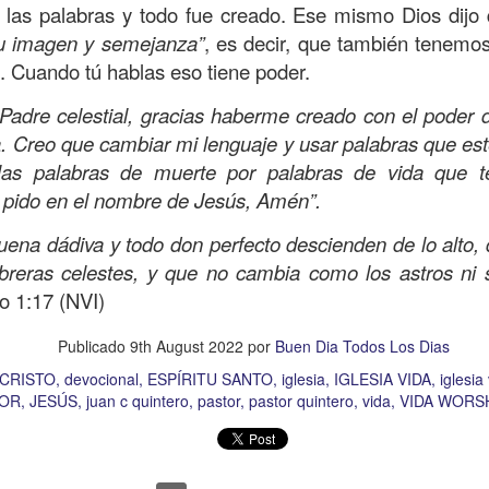
e las palabras y todo fue creado. Ese mismo Dios dijo
Publicado
2 days ago
por
Buen Dia Todos Los Dias
u imagen y semejanza”
, es decir, que también tenemos
Ubicación:
10303 Royal Palm Blvd, Coral Springs, FL 33065, USA
. Cuando tú hablas eso tiene poder.
RISTO
devocional
ESPÍRITU SANTO
iglesia
IGLESIA VIDA
iglesia 
OR
JESÚS
juan c quintero
pastor
pastor quintero
vida
VIDA WORSH
adre celestial, gracias haberme creado con el poder d
a. Creo que cambiar mi lenguaje y usar palabras que es
las palabras de muerte por palabras de vida que te
 pido en el nombre de Jesús, Amén”.
0
Añadir un comentario
uena dádiva y todo don perfecto descienden de lo alto,
breras celestes, y que no cambia como los astros n
o 1:17 (NVI)
Buenos Samaritanos
Publicado
9th August 2022
por
Buen Dia Todos Los Dias
CRISTO
devocional
ESPÍRITU SANTO
iglesia
IGLESIA VIDA
iglesia
TOR
JESÚS
juan c quintero
pastor
pastor quintero
vida
VIDA WORS