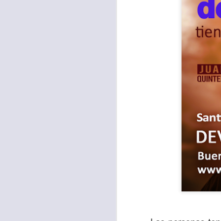
Para muchos, la v
acorde con una list
logros profesionale
Es quizás por est
rápido, tanto, q