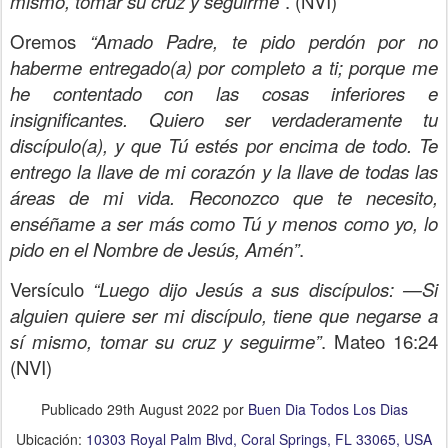
mismo, tomar su cruz y seguirme”
. (NVI)
Oremos
“Amado Padre, te pido perdón por no
haberme entregado(a) por completo a ti; porque me
he contentado con las cosas inferiores e
insignificantes. Quiero ser verdaderamente tu
discípulo(a), y que Tú estés por encima de todo. Te
entrego la llave de mi corazón y la llave de todas las
áreas de mi vida. Reconozco que te necesito,
enséñame a ser más como Tú y menos como yo, lo
pido en el Nombre de Jesús, Amén”
.
Versículo
“Luego dijo Jesús a sus discípulos: —Si
alguien quiere ser mi discípulo, tiene que negarse a
sí mismo, tomar su cruz y seguirme”
. Mateo 16:24
(NVI)
Publicado
29th August 2022
por
Buen Dia Todos Los Dias
Ubicación:
10303 Royal Palm Blvd, Coral Springs, FL 33065, USA