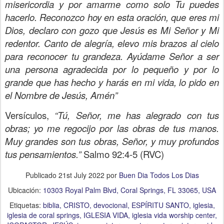
misericordia y por amarme como solo Tu puedes
hacerlo. Reconozco hoy en esta oración, que eres mi
Dios, declaro con gozo que Jesús es Mi Señor y Mi
redentor. Canto de alegría, elevo mis brazos al cielo
para reconocer tu grandeza. Ayúdame Señor a ser
una persona agradecida por lo pequeño y por lo
grande que has hecho y harás en mi vida, lo pido en
el Nombre de Jesús, Amén”
Versículos,
“Tú, Señor, me has alegrado con tus
obras; yo me regocijo por las obras de tus manos.
Muy grandes son tus obras, Señor, y muy profundos
tus pensamientos.”
Salmo 92:4-5 (RVC)
Publicado
21st July 2022
por
Buen Dia Todos Los Dias
Ubicación:
10303 Royal Palm Blvd, Coral Springs, FL 33065, USA
Etiquetas:
biblia
CRISTO
devocional
ESPÍRITU SANTO
iglesia
iglesia de coral springs
IGLESIA VIDA
iglesia vida worship center