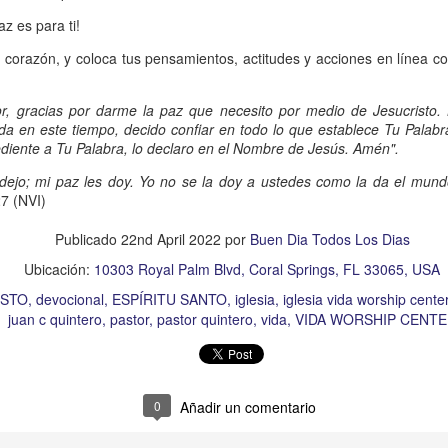
s que decir
“te amo” o
que regalar
flores o chocolates;
az es para ti!
ar presente y de respetar a los seres amados.
u corazón, y coloca tus pensamientos, actitudes y acciones en línea 
 verdad, expresamos la esencia de Dios; se alegra 
o también se nos aumentan los deseos de vivir, se revi
, gracias por darme la paz que necesito por medio de Jesucristo.
 amor todo lo podemos hacer, desde perdonar hasta vivi
ida en este tiempo, decido confiar en todo lo que establece Tu Palab
iente a Tu Palabra, lo declaro en el Nombre de Jesús. Amén".
 dejo; mi paz les doy. Yo no se la doy a ustedes como la da el mund
sar el estado de tu corazón hacia quienes consideras
27 (NVI)
labras, es tiempo de tener hogares a la manera de D
Publicado
22nd April 2022
por
Buen Dia Todos Los Dias
Ubicación:
10303 Royal Palm Blvd, Coral Springs, FL 33065, USA
é que por amor nos has redimido, nos has restaurado y
ISTO
devocional
ESPÍRITU SANTO
iglesia
iglesia vida worship cente
, desde hoy, el motor de mi vida sea el amor, aquel que 
juan c quintero
pastor
pastor quintero
vida
VIDA WORSHIP CENTE
digo a mi familia, me comprometo a amar sin condicione
 Amén
”.
 sea sin fingimiento. Aborreced lo malo, seguid lo bue
0
Añadir un comentario