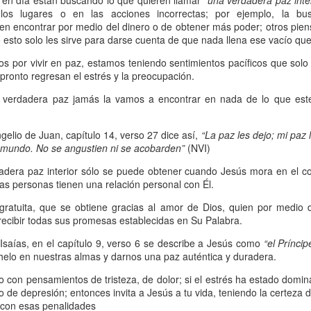
en día están buscando lo que quieren llamar
“una verdadera paz inte
, a nuestra familia.
os lugares o en las acciones incorrectas; por ejemplo, la bu
een encontrar por medio del dinero o de obtener más poder; otros pien
ecuerdos del amor de mis padres y abuelos; y tal vez
o esto solo les sirve para darse cuenta de que nada llena ese vacío que 
dos; lo cierto es que para la mayoría de ellos ese amor 
 por vivir en paz, estamos teniendo sentimientos pacíficos que solo
incluso sacrificando sus aspiraciones personales por 
pronto regresan el estrés y la preocupación.
 por su familia.
a verdadera paz jamás la vamos a encontrar en nada de lo que este
onar sobre:
¿Cuáles son tus prioridades?, ¿En qué lugar 
ngelio de Juan, capítulo 14, verso 27 dice así,
“La paz les dejo; mi paz 
 mundo. No se angustien ni se acobarden”
(NVI)
apítulo 12 de la carta a los romanos se conoce como la l
dadera paz interior sólo se puede obtener cuando Jesús mora en el c
 contiene recomendaciones sabias y justas para llevar un
as personas tienen una relación personal con Él.
n el verso 9 dice lo siguiente:
“
El amor sea sin fingim
ratuita, que se obtiene gracias al amor de Dios, quien por medio d
e recibir todas sus promesas establecidas en Su Palabra.
ueno
”. Romanos 12:9 (RVR1960)
a Isaías, en el capítulo 9, verso 6 se describe a Jesús como
“el Prínci
 amemos sin fingimiento, con sinceridad, pero eso tam
nhelo en nuestras almas y darnos una paz auténtica y duradera.
 huella marcada, una especie de impronta de amor e
 con pensamientos de tristeza, de dolor; si el estrés ha estado domina
 amamos.
 de depresión; entonces invita a Jesús a tu vida, teniendo la certeza 
o con esas penalidades