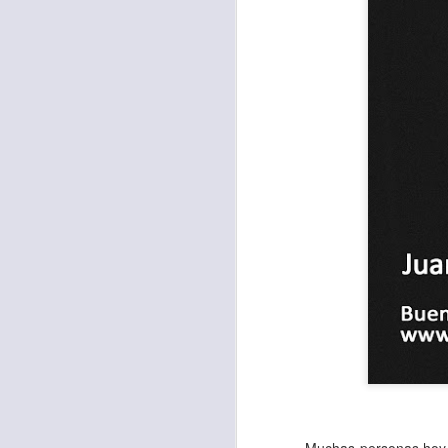
Para muchos, la v
acorde con una list
logros profesionale
Es quizás por est
rápido, tanto, q