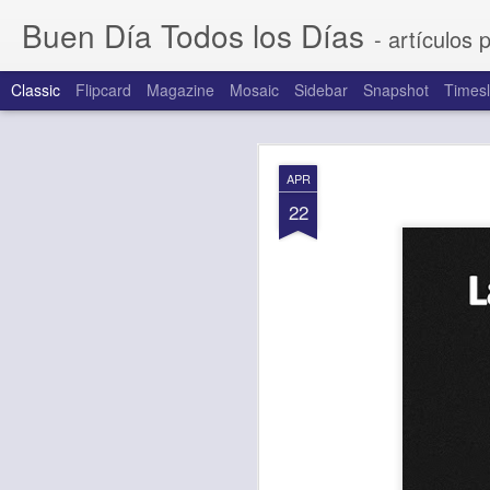
Buen Día Todos los Días
- artículos 
Classic
Flipcard
Magazine
Mosaic
Sidebar
Snapshot
Timesl
AUG
APR
7
22