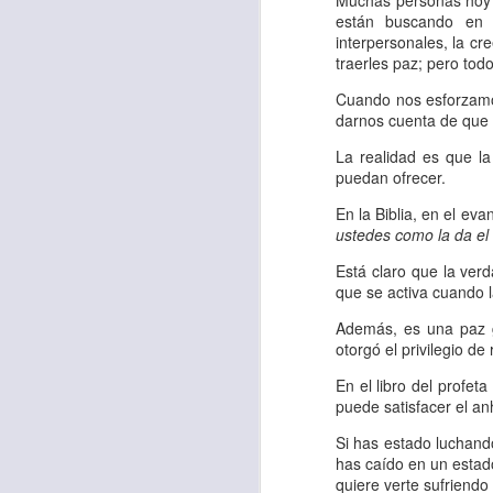
Muchas personas hoy 
“amados”
, es decir
están buscando en l
interpersonales, la cr
Yo tengo gratos r
traerles paz; pero tod
esos buenos recuer
Cuando nos esforzamos
de tiempo, muchos 
darnos cuenta de que 
lo mejor que tenían
La realidad es que l
puedan ofrecer.
Te invito a reflexi
tu familia?
En la Biblia, en el eva
ustedes como la da el
En la Biblia, el c
Está claro que la ver
del cristiano. Esta
que se activa cuando l
Particularmente, e
Además, es una paz g
otorgó el privilegio d
malo, seguid lo b
En el libro del profet
Dios nos pide que
puede satisfacer el a
debemos dejar una
Si has estado luchando
las personas que
has caído en un estado
quiere verte sufriend