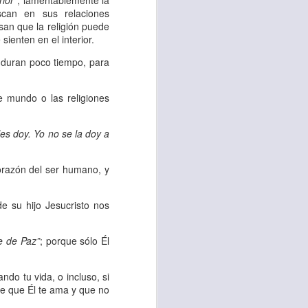
rior
”; lamentablemente la
scan en sus relaciones
san que la religión puede
 tú también tengas
sienten en el interior.
significó inversión
 duran poco tiempo, para
estar en casa y dar
 mundo o las religiones
está el amor hacia
les doy. Yo no se la doy a
ista de los deberes
orazón del ser humano, y
a vida correcta.
iento. Aborreced lo
e su hijo Jesucristo nos
pe de Paz”
; porque sólo Él
bién significa que
n los corazones de
ndo tu vida, o incluso, si
de que Él te ama y que no