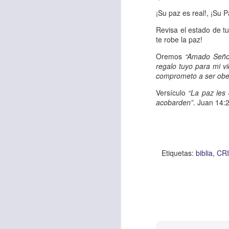
Amar es mucho má
¡Su paz es real!, ¡Su P
permanecer, de est
Revisa el estado de t
Cuando amamos de
te robe la paz!
seres amados, per
Oremos
“Amado Señor
vida, porque en el
regalo tuyo para mi v
para siempre.
comprometo a ser obed
Versículo
“La paz les
Es tiempo de revi
acobarden”
. Juan 14:
vida. En otras pa
Dios nos ama.
Oremos: “
Señor, s
Etiquetas:
biblia
CR
por eso decido que
sincero, real. Ben
nombre de Jesús.
Versículo:
“
El amor
(RVR1960)