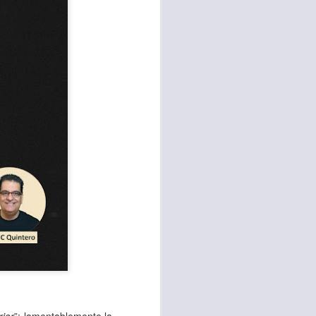
te agendadas
con el trabajo, los
mnasio.
mpo pasa demasiado
 quienes llamamos