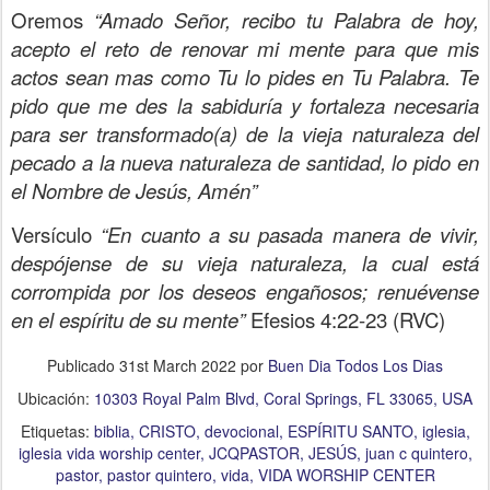
Oremos
“Amado Señor, recibo tu Palabra de hoy,
acepto el reto de renovar mi mente para que mis
actos sean mas como Tu lo pides en Tu Palabra. Te
pido que me des la sabiduría y fortaleza necesaria
para ser transformado(a) de la vieja naturaleza del
pecado a la nueva naturaleza de santidad, lo pido en
el Nombre de Jesús, Amén”
Versículo
“En cuanto a su pasada manera de vivir,
despójense de su vieja naturaleza, la cual está
corrompida por los deseos engañosos; renuévense
en el espíritu de su mente”
Efesios 4:22-23 (RVC)
Publicado
31st March 2022
por
Buen Dia Todos Los Dias
Ubicación:
10303 Royal Palm Blvd, Coral Springs, FL 33065, USA
Etiquetas:
biblia
CRISTO
devocional
ESPÍRITU SANTO
iglesia
iglesia vida worship center
JCQPASTOR
JESÚS
juan c quintero
pastor
pastor quintero
vida
VIDA WORSHIP CENTER