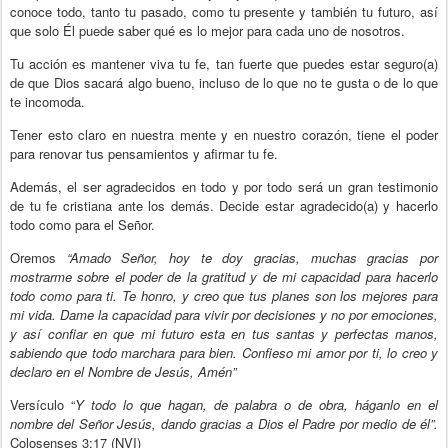
conoce todo, tanto tu pasado, como tu presente y también tu futuro, así
que solo Él puede saber qué es lo mejor para cada uno de nosotros.
Tu acción es mantener viva tu fe, tan fuerte que puedes estar seguro(a)
de que Dios sacará algo bueno, incluso de lo que no te gusta o de lo que
te incomoda.
Tener esto claro en nuestra mente y en nuestro corazón, tiene el poder
para renovar tus pensamientos y afirmar tu fe.
Además, el ser agradecidos en todo y por todo será un gran testimonio
de tu fe cristiana ante los demás. Decide estar agradecido(a) y hacerlo
todo como para el Señor.
Oremos
“Amado Señor, hoy te doy gracias, muchas gracias por
mostrarme sobre el poder de la gratitud y de mi capacidad para hacerlo
todo como para ti. Te honro, y creo que tus planes son los mejores para
mi vida. Dame la capacidad para vivir por decisiones y no por emociones,
y así confiar en que mi futuro esta en tus santas y perfectas manos,
sabiendo que todo marchara para bien. Confieso mi amor por ti, lo creo y
declaro en el Nombre de Jesús, Amén”
Versículo “
Y todo lo que hagan, de palabra o de obra, háganlo en el
nombre del Señor Jesús, dando gracias a Dios el Padre por medio de él”.
Colosenses 3:17 (NVI)