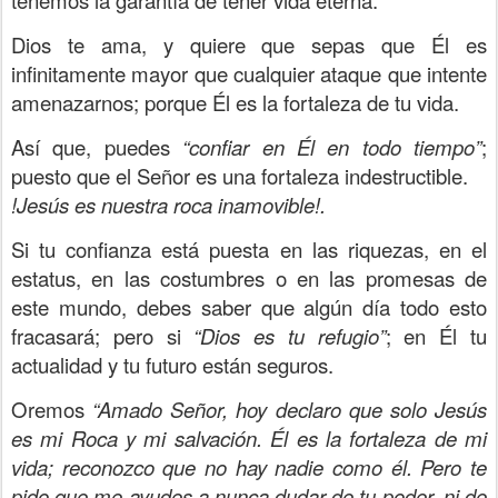
tenemos la garantía de tener vida eterna.
Dios te ama, y quiere que sepas que Él es
infinitamente mayor que cualquier ataque que intente
amenazarnos; porque Él es la fortaleza de tu vida.
Así que, puedes
“confiar en Él en todo tiempo”
;
puesto que el Señor es una fortaleza indestructible.
!Jesús es nuestra roca inamovible!.
Si tu confianza está puesta en las riquezas, en el
estatus, en las costumbres o en las promesas de
este mundo, debes saber que algún día todo esto
fracasará; pero si
“Dios es tu refugio”
; en Él tu
actualidad y tu futuro están seguros.
Oremos
“Amado Señor, hoy declaro que solo Jesús
es mi Roca y mi salvación. Él es la fortaleza de mi
vida; reconozco que no hay nadie como él. Pero te
pido que me ayudes a nunca dudar de tu poder, ni de