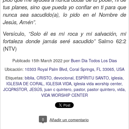
tus planes, sino que pueda yo confiar en ti para que
nunca sea sacudido(a), lo pido en el Nombre de
Jesús, Amén”.
Versículo,
“Solo él es mi roca y mi salvación, mi
fortaleza donde jamás seré sacudido”
Salmo 62:2
(NTV)
Publicado
15th March 2022
por
Buen Dia Todos Los Dias
Ubicación:
10303 Royal Palm Blvd, Coral Springs, FL 33065, USA
Etiquetas:
biblia
CRISTO
devocional
ESPÍRITU SANTO
iglesia
IGLESIA DE CORAL
IGLESIA VIDA
iglesia vida worship center
JCQPASTOR
JESÚS
juan c quintero
pastor
pastor quintero
vida
VIDA WORSHIP CENTER
0
Añadir un comentario