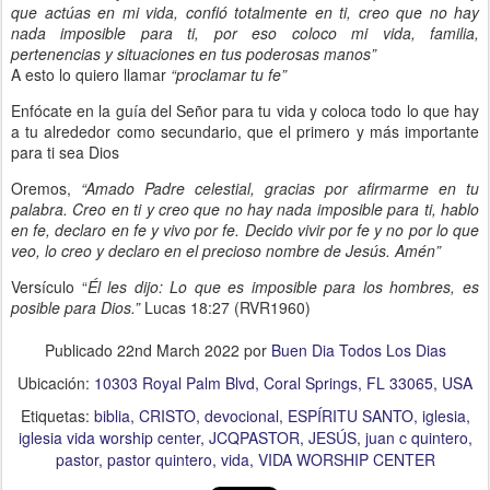
que actúas en mi vida, confió totalmente en ti, creo que no hay
nada imposible para ti, por eso coloco mi vida, familia,
pertenencias y situaciones en tus poderosas manos”
A esto lo quiero llamar
“proclamar tu fe”
Enfócate en la guía del Señor para tu vida y coloca todo lo que hay
a tu alrededor como secundario, que el primero y más importante
para ti sea Dios
Oremos,
“Amado Padre celestial, gracias por afirmarme en tu
palabra. Creo en ti y creo que no hay nada imposible para ti, hablo
en fe, declaro en fe y vivo por fe. Decido vivir por fe y no por lo que
veo, lo creo y declaro en el precioso nombre de Jesús. Amén”
Versículo “
Él les dijo: Lo que es imposible para los hombres, es
posible para Dios.”
Lucas 18:27 (RVR1960)
Publicado
22nd March 2022
por
Buen Dia Todos Los Dias
Ubicación:
10303 Royal Palm Blvd, Coral Springs, FL 33065, USA
Etiquetas:
biblia
CRISTO
devocional
ESPÍRITU SANTO
iglesia
iglesia vida worship center
JCQPASTOR
JESÚS
juan c quintero
pastor
pastor quintero
vida
VIDA WORSHIP CENTER