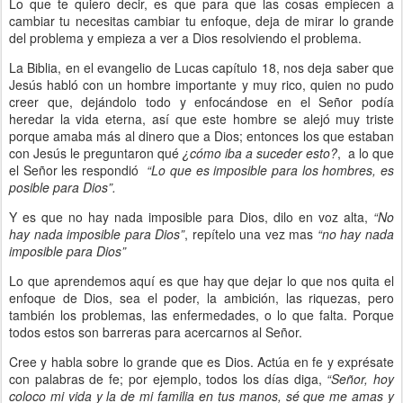
Lo que te quiero decir, es que para que las cosas empiecen a
cambiar tu necesitas cambiar tu enfoque, deja de mirar lo grande
del problema y empieza a ver a Dios resolviendo el problema.
La Biblia, en el evangelio de Lucas capítulo 18, nos deja saber que
Jesús habló con un hombre importante y muy rico, quien no pudo
creer que, dejándolo todo y enfocándose en el Señor podía
heredar la vida eterna, así que este hombre se alejó muy triste
porque amaba más al dinero que a Dios; entonces los que estaban
con Jesús le preguntaron qué
¿cómo iba a suceder esto?
, a lo que
el Señor les respondió
“Lo que es imposible para los hombres, es
posible para Dios”.
Y es que no hay nada imposible para Dios, dilo en voz alta,
“No
hay nada imposible para Dios”
, repítelo una vez mas
“no hay nada
imposible para Dios”
Lo que aprendemos aquí es que hay que dejar lo que nos quita el
enfoque de Dios, sea el poder, la ambición, las riquezas, pero
también los problemas, las enfermedades, o lo que falta. Porque
todos estos son barreras para acercarnos al Señor.
Cree y habla sobre lo grande que es Dios. Actúa en fe y exprésate
con palabras de fe; por ejemplo, todos los días diga,
“Señor, hoy
coloco mi vida y la de mi familia en tus manos, sé que me amas y