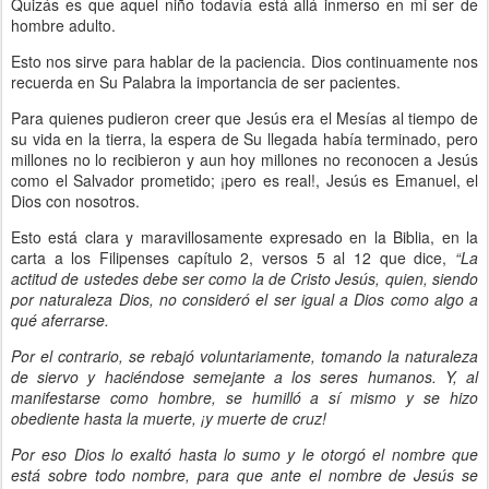
Quizás es que aquel niño todavía está allá inmerso en mi ser de
hombre adulto.
Esto nos sirve para hablar de la paciencia. Dios continuamente nos
recuerda en Su Palabra la importancia de ser pacientes.
Para quienes pudieron creer que Jesús era el Mesías al tiempo de
su vida en la tierra, la espera de Su llegada había terminado, pero
millones no lo recibieron y aun hoy millones no reconocen a Jesús
como el Salvador prometido; ¡pero es real!, Jesús es Emanuel, el
Dios con nosotros.
Esto está clara y maravillosamente expresado en la Biblia, en la
carta a los Filipenses capítulo 2, versos 5 al 12 que dice,
“La
actitud de ustedes debe ser como la de Cristo Jesús, quien, siendo
por naturaleza Dios, no consideró el ser igual a Dios como algo a
qué aferrarse.
Por el contrario, se rebajó voluntariamente, tomando la naturaleza
de siervo y haciéndose semejante a los seres humanos. Y, al
manifestarse como hombre, se humilló a sí mismo y se hizo
obediente hasta la muerte, ¡y muerte de cruz!
Por eso Dios lo exaltó hasta lo sumo y le otorgó el nombre que
está sobre todo nombre, para que ante el nombre de Jesús se