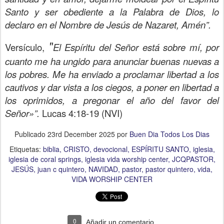
Santo y ser obediente a la Palabra de Dios, lo
declaro en el Nombre de Jesús de Nazaret, Amén”.
"
Versículo,
El Espíritu del Señor está sobre mí, por
cuanto me ha ungido para anunciar buenas nuevas a
los pobres. Me ha enviado a proclamar libertad a los
cautivos y dar vista a los ciegos, a poner en libertad a
los oprimidos, a pregonar el año del favor del
Señor»”.
Lucas 4:18-19
(NVI)
Publicado
23rd December 2025
por
Buen Dia Todos Los Dias
Etiquetas:
biblia
CRISTO
devocional
ESPÍRITU SANTO
iglesia
iglesia de coral springs
iglesia vida worship center
JCQPASTOR
JESÚS
juan c quintero
NAVIDAD
pastor
pastor quintero
vida
VIDA WORSHIP CENTER
0
Añadir un comentario