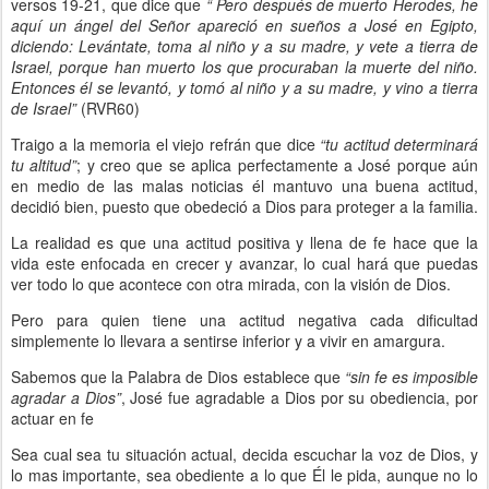
versos 19-21, que dice que
“ Pero después de muerto Herodes, he
aquí un ángel del Señor apareció en sueños a José en Egipto,
diciendo: Levántate, toma al niño y a su madre, y vete a tierra de
Israel, porque han muerto los que procuraban la muerte del niño.
Entonces él se levantó, y tomó al niño y a su madre, y vino a tierra
de Israel”
(RVR60)
Traigo a la memoria el viejo refrán que dice
“tu actitud determinará
tu altitud”
; y creo que se aplica perfectamente a José porque aún
en medio de las malas noticias él mantuvo una buena actitud,
decidió bien, puesto que obedeció a Dios para proteger a la familia.
La realidad es que una actitud positiva y llena de fe hace que la
vida este enfocada en crecer y avanzar, lo cual hará que puedas
ver todo lo que acontece con otra mirada, con la visión de Dios.
Pero para quien tiene una actitud negativa cada dificultad
simplemente lo llevara a sentirse inferior y a vivir en amargura.
Sabemos que la Palabra de Dios establece que
“sin fe es imposible
agradar a Dios”
, José fue agradable a Dios por su obediencia, por
actuar en fe
Sea cual sea tu situación actual, decida escuchar la voz de Dios, y
lo mas importante, sea obediente a lo que Él le pida, aunque no lo