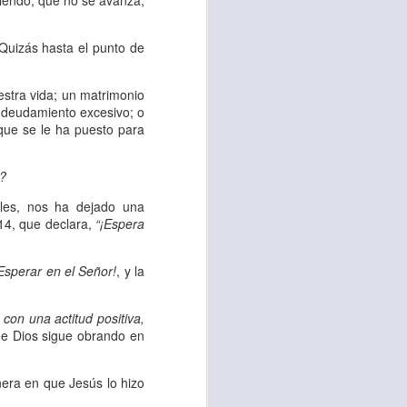
iendo, que no se avanza,
uién es el prójimo,
 la vida eterna era
Quizás hasta el punto de
azón, y con toda tu
a ti mismo”
. (Lucas
stra vida; un matrimonio
 endeudamiento excesivo; o
que se le ha puesto para
ontó una parábola y
verdad es que esta
a?
ro corazón en este
ales, nos ha dejado una
 14, que declara,
“¡Espera
rsonas que están
Esperar en el Señor!
, y la
nte de alguien en
 está pasando por
,
con una actitud positiva,
ue Dios sigue obrando en
capítulo 10, versos
nera en que Jesús lo hizo