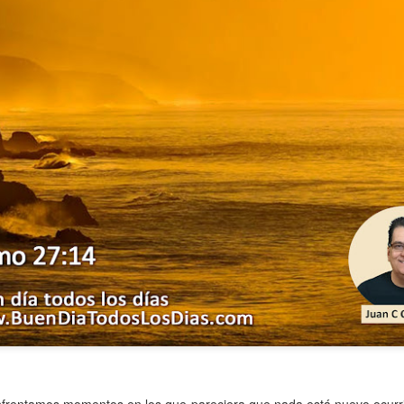
s años pareciera que el común de las personas estuvie
mismas, mirando y actuando solamente para ellas mism
sirviendo a los demás.
ibilidad por la necesidad ajena se fuera desvaneciendo
ísmo, creando una brecha que separa a unos de los otr
elata la parábola del Buen Samaritano; esta comienza 