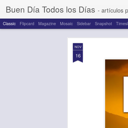
Buen Día Todos los Días
- artículos 
Classic
Flipcard
Magazine
Mosaic
Sidebar
Snapshot
Timesl
AUG
NOV
6
16