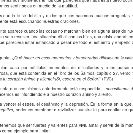
 enfrentamos momentos en los que pareciera que nada está nuevo ocurr
mos sentir solos en medio de la multitud.
on un
“intérprete de la ley
”, quien lo cuestiona sobre
q
te hombre dicho que lo que hay que hacer para heredar
 que la fe se debilita y en los que nos hacemos muchas preguntas. 
mente está escuchando nuestras oraciones.
 escrito, y dijo:
“Amarás al Señor tu Dios con todo tu cor
tus fuerzas, y con toda tu mente; y a tu prójimo como 
nte aparece cuando las cosas no marchan bien en alguna área de nue
 va a resolver, una situación difícil con los hijos, una crisis laboral;
 que pareciera estar estancado a pesar de todo el esfuerzo y empeño 
bre cuestionó a Jesús sobre el prójimo, el Señor le c
el estado de su corazón se pusiera en evidencia. La 
egunta,
¿Qué hacer en esos momentos y temporadas difíciles de la vid
tiona también profundamente sobre el estado de nuest
quien pasó por múltiples momentos de dificultades y retos person
osa, que está contenida en el libro de los Salmos, capítulo 27, verso
 a tu corazón ánimo y aliento!;¡Sí, espera en el Señor!”
(RVC)
 que amemos y que seamos respuesta para las pe
egunta que nos hicimos anteriormente está respondida…
necesitamos ¡
las preguntas que surgen son:
¿has pasado por dela
acemos es infundiéndole a nuestro corazón ánimo y aliento.
e has detenido a ayudar?; ¿conoces a alguien que
a vencer el estrés, el desánimo y la depresión. Es la forma en la que
aces el de la vista gorda o el de los oídos sordos?
egativo,
podemos mantener o revitalizar nuestra fe para confiar en q
 leas esta parábola completa en el evangelio de Lucas, 
tenemos que ser fuertes y valientes para vivir, amar y servir de la ma
ó como ejemplo para imitar.