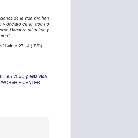
d de un hombre que
!
aciones de la vida me han
o y declaro en fe, que no
erían ser los más
jorar. Recobro mi animo y
 pasaron de largo;
Amén”
a compasión fue el
!”
Salmo 27:14 (RVC)
 misericordia y la
emos, no de lo que
LESIA VIDA
iglesia vida
por amor y no por
A WORSHIP CENTER
ra servir y dar al
r ignorando que hay
os están muy cerca
lo para mis propios