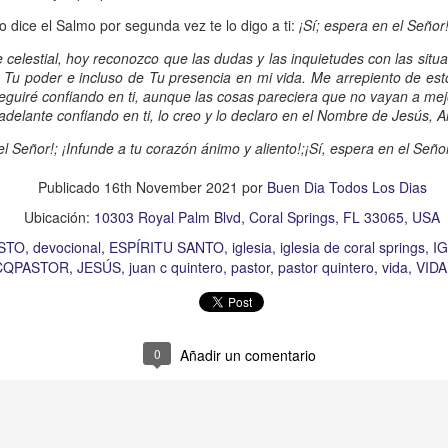
amaritano es el único que responde ante la necesida
 dice el Salmo por segunda vez te lo digo a ti:
¡Sí; espera en el Señor
o y herido, dejado en la brecha del camino.
celestial, hoy reconozco que las dudas y las inquietudes con las situ
 Tu poder e incluso de Tu presencia en mi vida. Me arrepiento de est
suponía que los sacerdotes judíos y los levitas deb
seguiré confiando en ti, aunque las cosas pareciera que no vayan a me
icordiosos ante la necesidad de los demás, pero estos
 adelante confiando en ti, lo creo y lo declaro en el Nombre de Jesús, 
e se suponía no iba a ser el que mostrara el amor y l
l Señor!; ¡Infunde a tu corazón ánimo y aliento!;¡Sí, espera en el Señor
 la necesidad.
Publicado
16th November 2021
por
Buen Dia Todos Los Dias
beríamos ser los primeros en mostrar la bondad, la
Ubicación:
10303 Royal Palm Blvd, Coral Springs, FL 33065, USA
quellos que están en necesidad, dando de lo que ten
STO
devocional
ESPÍRITU SANTO
iglesia
iglesia de coral springs
IG
ndo con lo que sabemos, no con evasivas; sirviendo 
CQPASTOR
JESÚS
juan c quintero
pastor
pastor quintero
vida
VID
n de hoy sea la que abra las puertas de tu corazón pa
a insensibilidad de la cultura actual no te lleve a vivi
0
Añadir un comentario
 de personas en necesidad, que incluso muchos de ell
o los has visto, o los has ignorado.
dre celestial, hoy reconozco que he estado viviendo so