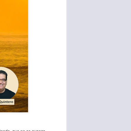
sen cada vez más
as y cada vez
, lo que contribuye
os seres humanos.
con un diálogo que