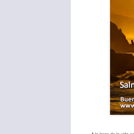
Con el paso de lo
encerradas en sí 
menos ayudando y 
Es como si la sens
al espíritu de ego
En la Biblia se r