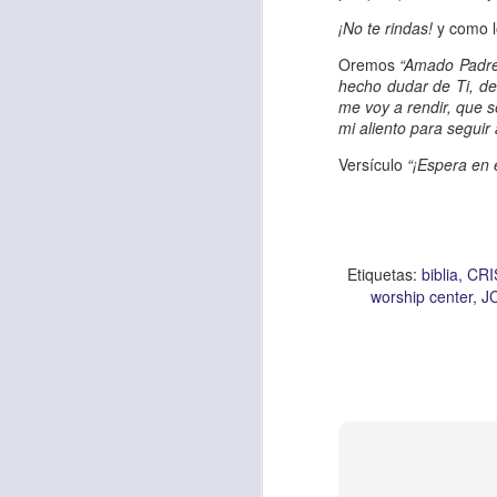
Allí, el hombre s
¡No te rindas!
y como lo
había sido atracad
Oremos
“Amado Padre 
hecho dudar de Ti, de
En esa época se 
me voy a rendir, que 
sensibles y miser
mi aliento para seguir
solo un hombre qu
Versículo
“¡Espera en e
que respondió ante
Los cristianos de
generosidad con a
Etiquetas:
biblia
CRI
nos sobra; ayuda
worship center
J
obligación.
Que esta reflexió
necesitado y que l
miles de millones
de ti, y tal vez o n
Oremos
“Amado Pa