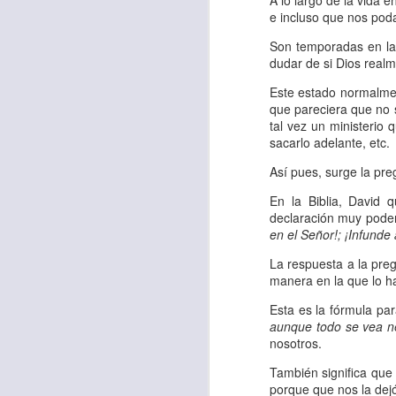
A lo largo de la vida
e incluso que nos poda
sostiene Jesús c
cuando le había es
Son temporadas en las
dudar de si Dios real
cumplir lo que está
alma, y con todas 
Este estado normalme
que pareciera que no se
10:27).
tal vez un ministerio
sacarlo adelante, etc.
Pero cuando el hom
lo hizo para que 
Así pues, surge la pr
parábola nos cues
En la Biblia, David 
tiempo.
declaración muy poder
en el Señor!; ¡Infunde
El Señor quiere
La respuesta a la pr
sufriendo. Pero 
manera en la que lo h
necesidad y no t
Esta es la fórmula par
dificultades y te h
aunque todo se vea n
nosotros.
Te motivo para que
También significa que 
del 25 al 37.
porque que nos la dej