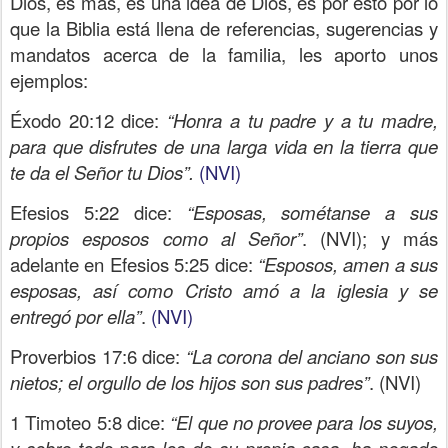
Dios, es más, es una idea de Dios, es por esto por lo
que la Biblia está llena de referencias, sugerencias y
mandatos acerca de la familia, les aporto unos
ejemplos:
Éxodo 20:12 dice:
“Honra a tu padre y a tu madre,
para que disfrutes de una larga vida en la tierra que
te da el Señor tu Dios”.
(NVI)
Efesios 5:22 dice:
“Esposas, sométanse a sus
propios esposos como al Señor”
. (NVI); y más
adelante en Efesios 5:25 dice:
“Esposos, amen a sus
esposas, así como Cristo amó a la iglesia y se
entregó por ella”
.
(NVI)
Proverbios 17:6 dice:
“La corona del anciano son sus
nietos; el orgullo de los hijos son sus padres”
. (NVI)
1 Timoteo 5:8 dice:
“El que no provee para los suyos,