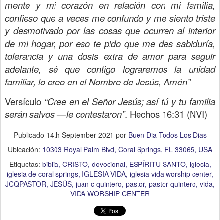
mente y mi corazón en relación con mi familia,
confieso que a veces me confundo y me siento triste
y desmotivado por las cosas que ocurren al interior
de mi hogar, por eso te pido que me des sabiduría,
tolerancia y una dosis extra de amor para seguir
adelante, sé que contigo lograremos la unidad
familiar, lo creo en el Nombre de Jesús, Amén”
Versículo
“Cree en el Señor Jesús; así tú y tu familia
serán salvos —le contestaron”
. Hechos 16:31 (NVI)
Publicado
14th September 2021
por
Buen Dia Todos Los Dias
Ubicación:
10303 Royal Palm Blvd, Coral Springs, FL 33065, USA
Etiquetas:
biblia
CRISTO
devocional
ESPÍRITU SANTO
iglesia
iglesia de coral springs
IGLESIA VIDA
iglesia vida worship center
JCQPASTOR
JESÚS
juan c quintero
pastor
pastor quintero
vida
VIDA WORSHIP CENTER