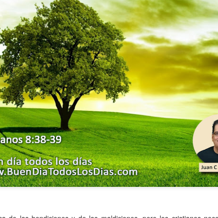
ida es una carrera continua de actividades perfectamen
a de logros esperados, la mayoría de ellos relacionados 
s e incluso los logros en el cuidado del cuerpo en el gi
o que cada vez se tiene la sensación de que el tie
ue no alcanza para compartir tiempo con los seres a