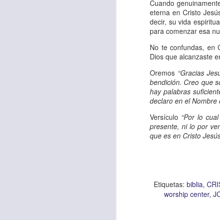
Amar es mucho má
Cuando genuinamente a
eterna en Cristo Jesú
permanecer, de est
decir, su vida espirit
para comenzar esa nu
Cuando amamos de
seres amados, per
No te confundas, en C
Dios que alcanzaste en
vida, porque en el
para siempre.
Oremos
“Gracias Jes
bendición. Creo que s
hay palabras suficien
Es tiempo de revi
declaro en el Nombre
vida. En otras pa
Versículo
“Por lo cual
Dios nos ama.
presente, ni lo por ve
que es en Cristo Jesú
Oremos: “
Señor, s
por eso decido que
sincero, real. Ben
nombre de Jesús.
Etiquetas:
biblia
CRI
worship center
J
Versículo:
“
El amor
(RVR1960)