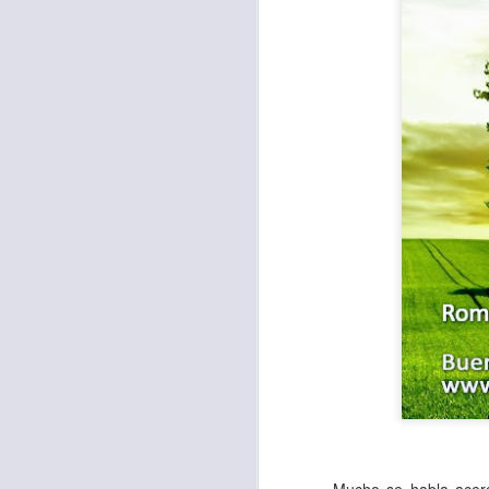
Para muchos, la v
acorde con una list
logros profesionale
Es quizás por est
rápido, tanto, q