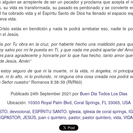
s que decir
“te amo” o
que regalar
flores o chocolates;
lguien se arrepiente de ser un pecador y proclama que acepta el re
s, su vida es transformada, su pasado es perdonado y se convierte 
ar presente y de respetar a los seres amados.
ual ha cobrado vida y el Espíritu Santo de Dios ha llenado el espacio es
eva vida.
 verdad, expresamos la esencia de Dios; se alegra 
o también se nos aumentan los deseos de vivir, se revi
risto estás en bendición y nada te podrá arrebatar eso, nadie te p
 el Jesús.
 amor todo lo podemos hacer, desde perdonar hasta vivi
ús por Tu obra en la cruz, por haberte hecho una maldición para que
oy salvo por mi fe puesta en Ti, y que nada me podrá apartar del Amo
tes para agradecerte y honrarte por lo que has hecho, tanto amor que
sar el estado de tu corazón hacia quienes consideras
 de Jesús, Amén”
labras, es tiempo de tener hogares a la manera de D
 estoy seguro de que ni la muerte, ni la vida, ni ángeles, ni principa
nir, ni lo alto, ni lo profundo, ni ninguna otra cosa creada nos podrá
s Señor nuestro”
Romanos 8:38-39 (RVR60)
é que por amor nos has redimido, nos has restaurado y
, desde hoy, el motor de mi vida sea el amor, aquel que 
Publicado
24th September 2021
por
Buen Dia Todos Los Dias
digo a mi familia, me comprometo a amar sin condicione
Ubicación:
10303 Royal Palm Blvd, Coral Springs, FL 33065, USA
 Amén
”.
STO
devocional
ESPÍRITU SANTO
iglesia
iglesia de coral springs
IG
CQPASTOR
JESÚS
juan c quintero
pastor
pastor quintero
vida
VID
 sea sin fingimiento. Aborreced lo malo, seguid lo bue