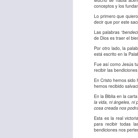
Mucho se habla acerca
“amados”
, es decir
conceptos y los fundam
Yo tengo gratos r
Lo primero que quiero
esos buenos recuer
decir que por este sac
de tiempo, muchos 
Las palabras
“bendeci
lo mejor que tenían
de Dios es traer el bi
Por otro lado, la pal
Te invito a reflexi
está escrito en la Pal
tu familia?
Fue así como Jesús tu
recibir las bendiciones
En la Biblia, el c
del cristiano. Esta
En Cristo hemos sido 
hemos recibido salvaci
Particularmente, e
En la Biblia en la cart
malo, seguid lo b
la vida, ni ángeles, ni 
cosa creada nos podrá
Dios nos pide que
Esta es la real victo
debemos dejar una
para recibir todas l
las personas que
bendiciones nos perte