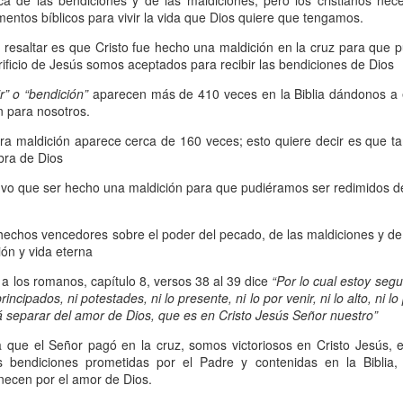
 de las bendiciones y de las maldiciones, pero los cristianos nece
, a nuestra familia.
entos bíblicos para vivir la vida que Dios quiere que tengamos.
ecuerdos del amor de mis padres y abuelos; y tal vez
 resaltar es que Cristo fue hecho una maldición en la cruz para que 
dos; lo cierto es que para la mayoría de ellos ese amor 
rificio de Jesús somos aceptados para recibir las bendiciones de Dios
incluso sacrificando sus aspiraciones personales por 
r” o “bendición”
aparecen más de 410 veces en la Biblia dándonos a 
 por su familia.
en para nosotros.
abra maldición aparece cerca de 160 veces; esto quiere decir es que t
onar sobre:
¿Cuáles son tus prioridades?, ¿En qué lugar 
abra de Dios
vo que ser hecho una maldición para que pudiéramos ser redimidos de 
apítulo 12 de la carta a los romanos se conoce como la l
 contiene recomendaciones sabias y justas para llevar un
hechos vencedores sobre el poder del pecado, de las maldiciones y de 
ón y vida eterna
n el verso 9 dice lo siguiente:
“
El amor sea sin fingim
a a los romanos, capítulo 8, versos 38 al 39 dice
“Por lo cual estoy segu
ueno
”. Romanos 12:9 (RVR1960)
principados, ni potestades, ni lo presente, ni lo por venir, ni lo alto, ni 
 separar del amor de Dios, que es en Cristo Jesús Señor nuestro”
 amemos sin fingimiento, con sinceridad, pero eso tam
ria que el Señor pagó en la cruz, somos victoriosos en Cristo Jesús, 
 huella marcada, una especie de impronta de amor e
as bendiciones prometidas por el Padre y contenidas en la Biblia
 amamos.
necen por el amor de Dios.