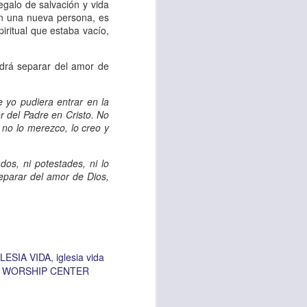
es una decisión de
galo de salvación y vida
en una nueva persona, es
piritual que estaba vacío,
el corazón de los
ve el propósito de
odrá separar del amor de
r unidos en familia
 yo pudiera entrar en la
r del Padre en Cristo. No
 no lo merezco, lo creo y
 importantes en tu
ios y de amar como
dos, ni potestades, ni lo
 separar del amor de Dios,
 nos das propósito;
es sin fingimiento,
s; lo declaro en el
LESIA VIDA
iglesia vida
A WORSHIP CENTER
no
”. Romanos 12:9