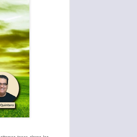
te agendadas
con el trabajo, los
mnasio.
mpo pasa demasiado
 quienes llamamos