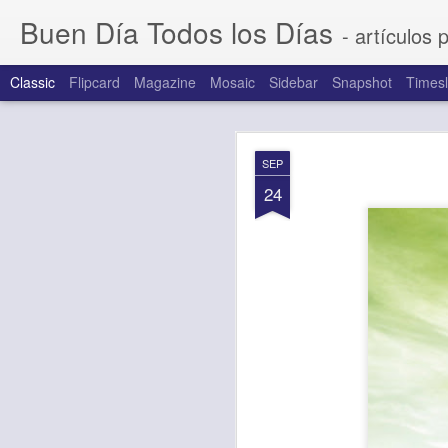
Buen Día Todos los Días
- artículos 
Classic
Flipcard
Magazine
Mosaic
Sidebar
Snapshot
Timesl
AUG
SEP
7
24