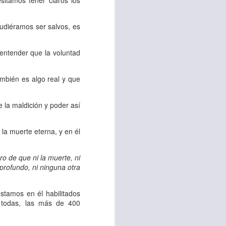
sitamos tener claros los
 tú también tengas
pudiéramos ser salvos, es
significó inversión
estar en casa y dar
entender que la voluntad
ambién es algo real y que
está el amor hacia
la maldición y poder así
ista de los deberes
a vida correcta.
la muerte eterna, y en él
iento. Aborreced lo
ro de que ni la muerte, ni
lo profundo, ni ninguna otra
bién significa que
estamos en él habilitados
n los corazones de
, todas, las más de 400