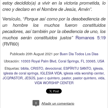
estoy decidido(a) a vivir en la victoria prometida, lo
creo y declaro en el Nombre de Jesús, Amén”.
Versículo, “
Porque así como por la desobediencia de
un hombre los muchos fueron constituidos
pecadores, así también por la obediencia de uno, los
muchos serán constituidos justos”
Romanos 5:19
(RVR60)
Publicado
20th August 2021
por
Buen Dia Todos Los Dias
Ubicación:
10303 Royal Palm Blvd, Coral Springs, FL 33065, USA
Etiquetas:
biblia
CRISTO
devocional
ESPÍRITU SANTO
iglesia
iglesia de coral springs
IGLESIA VIDA
iglesia vida worship center
JCQPASTOR
JESÚS
juan c quintero
pastor
pastor quintero
vida
VIDA WORSHIP CENTER
0
Añadir un comentario