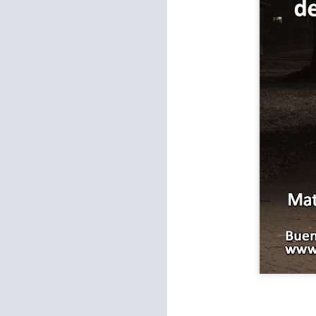
Con el paso de lo
encerradas en sí 
menos ayudando y 
Es como si la sens
al espíritu de ego
En la Biblia se r