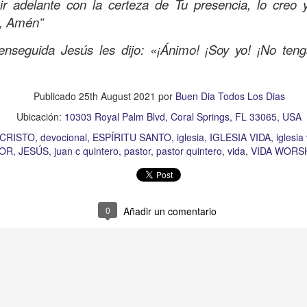
r adelante con la certeza de Tu presencia, lo creo 
e he olvidado de los demás que están en necesidad. 
, Amén”
nsibilidad ante el dolor del “prójimo”. Te pido Señor qu
zón cuando alguien tenga necesidad para poder extende
enseguida Jesús les dijo: «¡Ánimo! ¡Soy yo! ¡No ten
sperar nada a cambio, lo pido en el Nombre de Jesús, A
Publicado
5 minutes ago
por
Buen Dia Todos Los Dias
Publicado
25th August 2021
por
Buen Dia Todos Los Dias
Ubicación:
10303 Royal Palm Blvd, Coral Springs, FL 33065, USA
Ubicación:
10303 Royal Palm Blvd, Coral Springs, FL 33065, USA
TO
devocional
ESPÍRITU SANTO
iglesia
iglesia de coral springs
IGL
CRISTO
devocional
ESPÍRITU SANTO
iglesia
IGLESIA VIDA
iglesia
QPASTOR
JESÚS
juan c quintero
pastor
pastor quintero
vida
VIDA
TOR
JESÚS
juan c quintero
pastor
pastor quintero
vida
VIDA WORS
0
Añadir un comentario
0
Añadir un comentario
Ánimo y valor