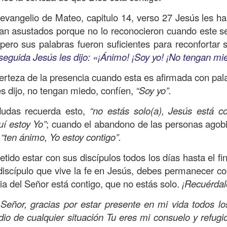
amaritano es el único que responde ante la necesida
l evangelio de Mateo, capitulo 14, verso 27 Jesús les ha
o y herido, dejado en la brecha del camino.
an asustados porque no lo reconocieron cuando este 
pero sus palabras fueron suficientes para reconfortar 
suponía que los sacerdotes judíos y los levitas deb
seguida Jesús les dijo: «¡Ánimo! ¡Soy yo! ¡No tengan mi
icordiosos ante la necesidad de los demás, pero estos
e se suponía no iba a ser el que mostrara el amor y l
erteza de la presencia cuando esta es afirmada con pal
 la necesidad.
es dijo, no tengan miedo, confíen,
“Soy yo”.
beríamos ser los primeros en mostrar la bondad, la
udas recuerda esto,
“no estás solo(a), Jesús está co
quellos que están en necesidad, dando de lo que ten
uí estoy Yo”
; cuando el abandono de las personas agobi
ndo con lo que sabemos, no con evasivas; sirviendo 
e
“ten ánimo, Yo estoy contigo”.
tido estar con sus discípulos todos los días hasta el f
n de hoy sea la que abra las puertas de tu corazón pa
iscípulo que vive la fe en Jesús, debes permanecer co
a insensibilidad de la cultura actual no te lleve a vivi
ia del Señor está contigo, que no estás solo.
¡Recuérdal
 de personas en necesidad, que incluso muchos de ell
o los has visto, o los has ignorado.
eñor, gracias por estar presente en mi vida todos lo
io de cualquier situación Tu eres mi consuelo y refugi
dre celestial, hoy reconozco que he estado viviendo so