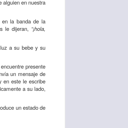
e alguien en nuestra
uién es el prójimo,
 la vida eterna era
 en la banda de la
azón, y con toda tu
s le dijeran,
“¡hola,
a ti mismo”
. (Lucas
 luz a su bebe y su
ontó una parábola y
verdad es que esta
ro corazón en este
 encuentre presente
 envía un mensaje de
 en este le escribe
rsonas que están
sicamente a su lado,
nte de alguien en
 está pasando por
produce un estado de
capítulo 10, versos