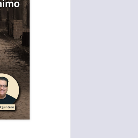
sen cada vez más
as y cada vez
, lo que contribuye
os seres humanos.
con un diálogo que