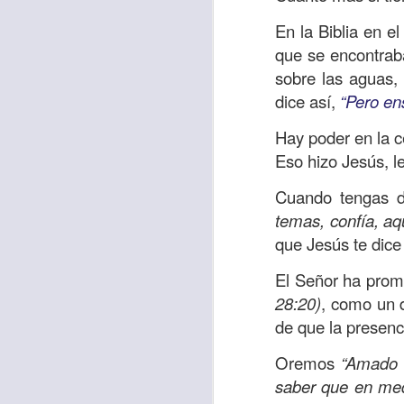
Allí, el hombre s
En la Biblia en e
había sido atracad
que se encontrab
sobre las aguas, 
En esa época se 
dice así,
“Pero en
sensibles y miser
solo un hombre qu
Hay poder en la c
que respondió ante
Eso hizo Jesús, l
Los cristianos de
Cuando tengas d
generosidad con a
temas, confía, aq
nos sobra; ayuda
que Jesús te dic
obligación.
El Señor ha prome
Que esta reflexió
28:20)
, como un d
necesitado y que l
de que la presenc
miles de millones
de ti, y tal vez o n
Oremos
“Amado S
saber que en med
Oremos
“Amado Pa