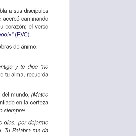
d de un hombre que
bla a sus discípulos
se acercó caminando
su corazón; el verso
erían ser los más
edo!»”
(RVC).
 pasaron de largo;
a compasión fue el
abras de ánimo.
 misericordia y la
ntigo y te dice “no
emos, no de lo que
e tu alma, recuerda
por amor y no por
in del mundo,
(Mateo
ra servir y dar al
nfiado en la certeza
r ignorando que hay
o siempre!
os están muy cerca
s días, por dejarme
o. Tu Palabra me da
lo para mis propios