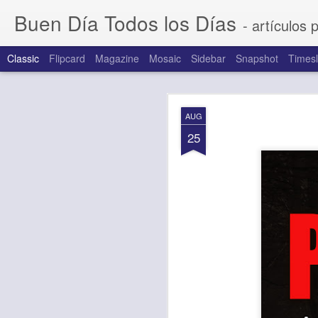
Buen Día Todos los Días
- artículos 
Classic
Flipcard
Magazine
Mosaic
Sidebar
Snapshot
Timesl
AUG
AUG
6
25