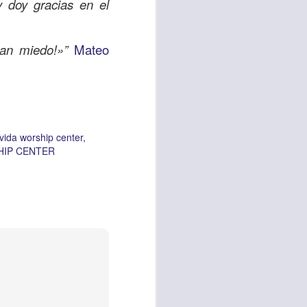
y doy gracias en el
Hoy Señor te pido
e tu Santo Espíritu
rle mi ayuda, para
gan miedo!»”
Mateo
mén”
ESIA VIDA
iglesia vida
 vida worship center
 WORSHIP CENTER
HIP CENTER