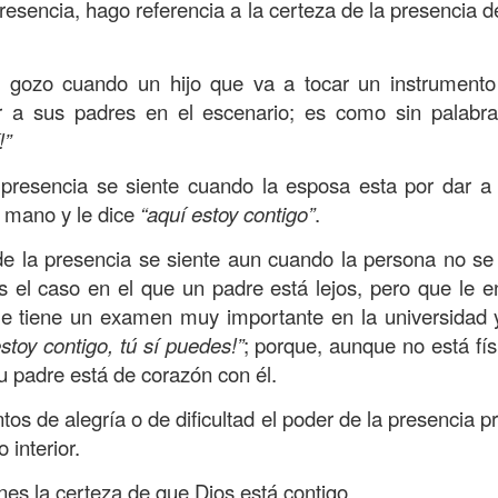
resencia, hago referencia a la certeza de la presencia d
on un
“intérprete de la ley
”, quien lo cuestiona sobre
q
te hombre dicho que lo que hay que hacer para heredar
 gozo cuando un hijo que va a tocar un instrumento
 escrito, y dijo:
“Amarás al Señor tu Dios con todo tu cor
r a sus padres en el escenario; es como sin palabra
tus fuerzas, y con toda tu mente; y a tu prójimo como 
!”
 presencia se siente cuando la esposa esta por dar a
bre cuestionó a Jesús sobre el prójimo, el Señor le c
 mano y le dice
“aquí estoy contigo”
.
el estado de su corazón se pusiera en evidencia. La 
tiona también profundamente sobre el estado de nuest
 de la presencia se siente aun cuando la persona no se
es el caso en el que un padre está lejos, pero que le
que tiene un examen muy importante en la universidad y
 que amemos y que seamos respuesta para las pe
estoy contigo, tú sí puedes!”
; porque, aunque no está fí
las preguntas que surgen son:
¿has pasado por dela
su padre está de corazón con él.
e has detenido a ayudar?; ¿conoces a alguien que
aces el de la vista gorda o el de los oídos sordos?
s de alegría o de dificultad el poder de la presencia 
 interior.
 leas esta parábola completa en el evangelio de Lucas, 
nes la certeza de que Dios está contigo.