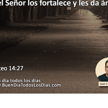
s años pareciera que el común de las personas estuvie
mismas, mirando y actuando solamente para ellas mism
sirviendo a los demás.
ibilidad por la necesidad ajena se fuera desvaneciendo
ísmo, creando una brecha que separa a unos de los otr
elata la parábola del Buen Samaritano; esta comienza 