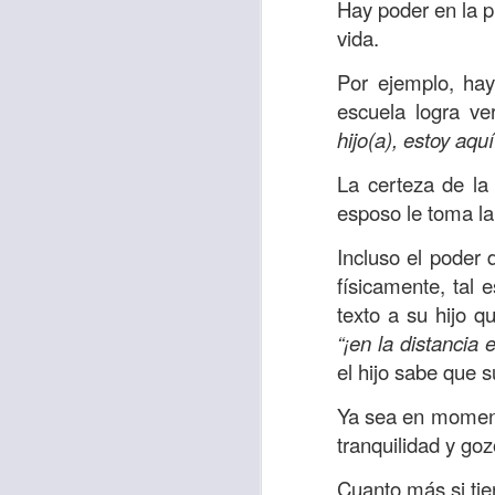
Hay poder en la p
sostiene Jesús c
vida.
cuando le había es
Por ejemplo, hay
cumplir lo que está
escuela logra ve
alma, y con todas 
hijo(a), estoy aquí
10:27).
La certeza de la
Pero cuando el hom
esposo le toma la
lo hizo para que 
parábola nos cues
Incluso el poder
tiempo.
físicamente, tal 
texto a su hijo 
El Señor quiere
“¡en la distancia 
sufriendo. Pero 
el hijo sabe que 
necesidad y no t
dificultades y te h
Ya sea en momento
tranquilidad y gozo
Te motivo para que
del 25 al 37.
Cuanto más si tie