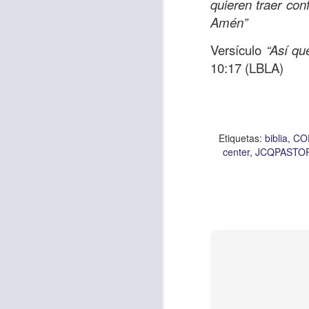
quieren traer con
Amén”
Versículo
“Así que
Etiquetas:
biblia
C
10:17 (LBLA)
JCQPAST
Etiquetas:
biblia
CO
center
JCQPASTO
AUG
6