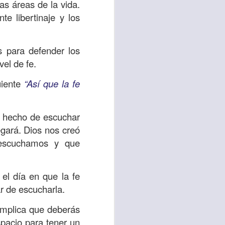
as áreas de la vida.
e libertinaje y los
 tú también tengas
.
significó inversión
estar en casa y dar
s para defender los
vel de fe.
está el amor hacia
uiente
“Así que la fe
ista de los deberes
el hecho de escuchar
a vida correcta.
egará. Dios nos creó
 escuchamos y que
iento. Aborreced lo
el día en que la fe
bién significa que
r de escucharla.
n los corazones de
 implica que deberás
pacio para tener un