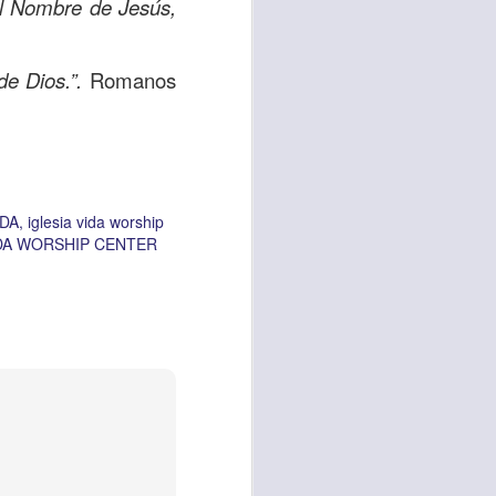
 el Nombre de Jesús,
de Dios.”.
Romanos
vida worship center
IP CENTER
IDA
iglesia vida worship
DA WORSHIP CENTER