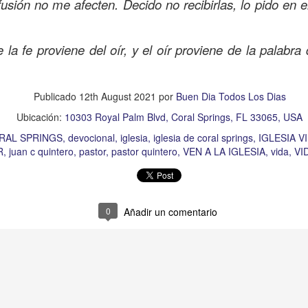
fusión no me afecten. Decido no recibirlas, lo pido en
Publicado
Yesterday
por
Buen Dia Todos Los Dias
Ubicación:
10303 Royal Palm Blvd, Coral Springs, FL 33065, USA
 la fe proviene del oír, y el oír proviene de la palabra 
RISTO
devocional
ESPÍRITU SANTO
iglesia
IGLESIA VIDA
iglesia 
OR
JESÚS
juan c quintero
pastor
pastor quintero
vida
VIDA WORSH
Publicado
12th August 2021
por
Buen Dia Todos Los Dias
Ubicación:
10303 Royal Palm Blvd, Coral Springs, FL 33065, USA
0
Añadir un comentario
RAL SPRINGS
devocional
iglesia
iglesia de coral springs
IGLESIA V
R
juan c quintero
pastor
pastor quintero
VEN A LA IGLESIA
vida
VI
Buenos Samaritanos
0
Añadir un comentario