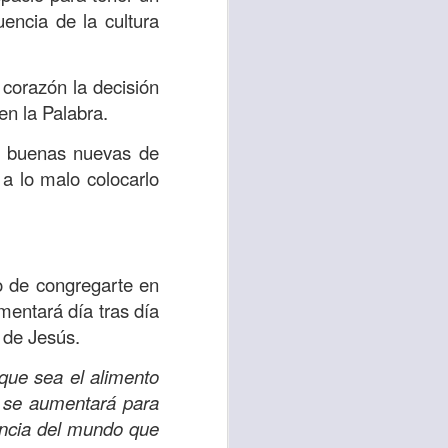
es una decisión de
uencia de la cultura
el corazón de los
 corazón la decisión
ve el propósito de
en la Palabra.
r unidos en familia
la buenas nuevas de
a lo malo colocarlo
 importantes en tu
ios y de amar como
 nos das propósito;
o de congregarte en
es sin fingimiento,
mentará día tras día
s; lo declaro en el
 de Jesús.
que sea el alimento
no
”. Romanos 12:9
e se aumentará para
uencia del mundo que