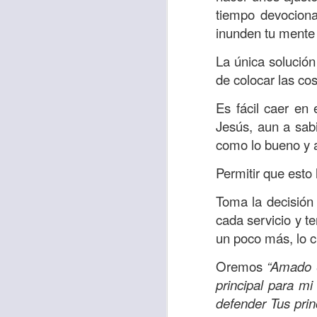
Amar es mucho má
tiempo devocional
permanecer, de est
inunden tu mente 
Cuando amamos de
La única solución
seres amados, per
de colocar las cos
vida, porque en el
para siempre.
Es fácil caer en
Jesús, aun a sab
Es tiempo de revi
como lo bueno y 
vida. En otras pa
Dios nos ama.
Permitir que esto
Oremos: “
Señor, s
Toma la decisión
por eso decido que
cada servicio y t
sincero, real. Ben
un poco más, lo c
nombre de Jesús.
Oremos
“Amado S
Versículo:
“
El amor
principal para m
(RVR1960)
defender Tus prin