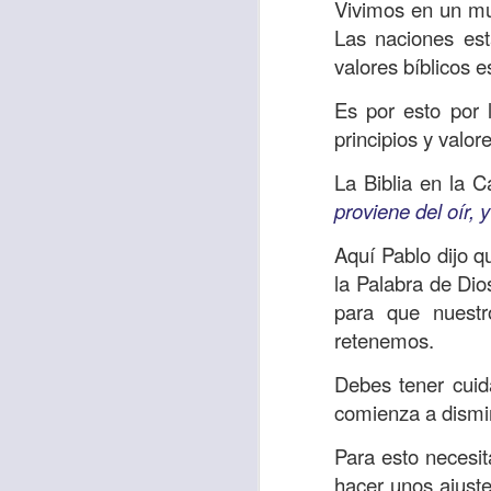
“amados”
, es decir
Vivimos en un mun
Las naciones est
Yo tengo gratos r
valores bíblicos 
esos buenos recuer
de tiempo, muchos 
Es por esto por 
lo mejor que tenían
principios y valor
Te invito a reflexi
La Biblia en la C
tu familia?
proviene del oír, y
En la Biblia, el c
Aquí Pablo dijo 
del cristiano. Esta
la Palabra de Dio
para que nuest
Particularmente, e
retenemos.
malo, seguid lo b
Debes tener cuid
Dios nos pide que
comienza a dismin
debemos dejar una
las personas que
Para esto necesit
hacer unos ajust