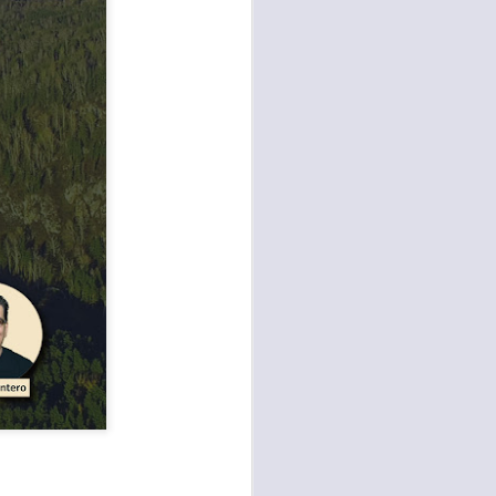
te agendadas
con el trabajo, los
mnasio.
mpo pasa demasiado
 quienes llamamos