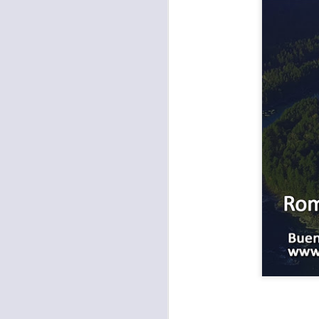
Para muchos, la v
acorde con una list
logros profesionale
Es quizás por est
rápido, tanto, q