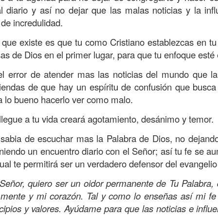
s que decir
“te amo” o
que regalar
flores o chocolates;
 diario y así no dejar que las malas noticias y la infl
ar presente y de respetar a los seres amados.
de incredulidad.
 verdad, expresamos la esencia de Dios; se alegra 
 que existe es que tu como Cristiano establezcas en tu
o también se nos aumentan los deseos de vivir, se revi
as de Dios en el primer lugar, para que tu enfoque esté 
 amor todo lo podemos hacer, desde perdonar hasta vivi
 el error de atender mas las noticias del mundo que 
iendas de que hay un espíritu de confusión que busca 
sar el estado de tu corazón hacia quienes consideras
a lo bueno hacerlo ver como malo.
labras, es tiempo de tener hogares a la manera de D
 llegue a tu vida creará agotamiento, desánimo y temor.
é que por amor nos has redimido, nos has restaurado y
 sabia de escuchar mas la Palabra de Dios, no dejand
, desde hoy, el motor de mi vida sea el amor, aquel que 
eniendo un encuentro diario con el Señor; así tu fe se au
digo a mi familia, me comprometo a amar sin condicione
ual te permitirá ser un verdadero defensor del evangelio
 Amén
”.
eñor, quiero ser un oidor permanente de Tu Palabra, 
 sea sin fingimiento. Aborreced lo malo, seguid lo bue
i mente y mi corazón. Tal y como lo enseñas así mi f
cipios y valores. Ayúdame para que las noticias e infl