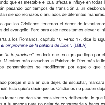
, a nuestra familia.
do que es inestable el cual afecta e influye en todas l
án pasando por tiempos de transición a un desbordant
ecuerdos del amor de mis padres y abuelos; y tal vez
están siendo rechazos o anulados de diferentes maneras
dos; lo cierto es que para la mayoría de ellos ese amor 
incluso sacrificando sus aspiraciones personales por 
lo que los Cristianos tenemos el deber de levantarno
 por su familia.
es del evangelio. Pero para esto necesitamos elevar el ni
onar sobre:
¿Cuáles son tus prioridades?, ¿En qué lugar 
arta a los Romanos, capítulo 10, verso 17, dice lo sig
 el oír proviene de la palabra de Dios.”.
(LBLA)
apítulo 12 de la carta a los romanos se conoce como la l
que
“la fe proviene”
, es decir que es algo que llega por 
 contiene recomendaciones sabias y justas para llevar un
s. Mientras más escuchas la Palabra de Dios más fe ll
ros pensamientos se modificaran por aquello que
n el verso 9 dice lo siguiente:
“
El amor sea sin fingim
ueno
”. Romanos 12:9 (RVR1960)
ado porque el día en que dejes de escuchar, marcara 
 amemos sin fingimiento, con sinceridad, pero eso tam
uir. Esto quiere decir que los Cristianos no pueden deja
 huella marcada, una especie de impronta de amor e
 amamos.
as tomar una decisión consistente y deliberada, lo que
es a tu agenda para no dejar de congregarte y hacer es