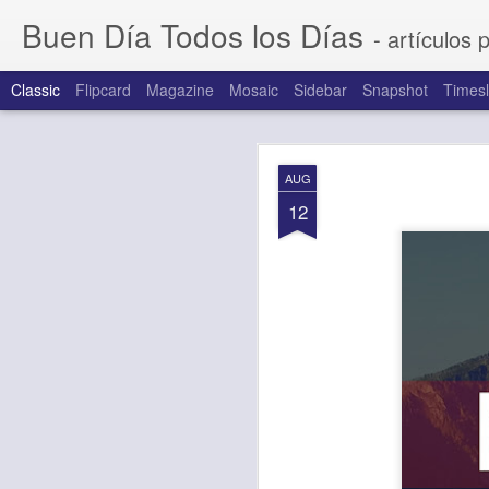
Buen Día Todos los Días
- artículos 
Classic
Flipcard
Magazine
Mosaic
Sidebar
Snapshot
Timesl
AUG
AUG
7
12