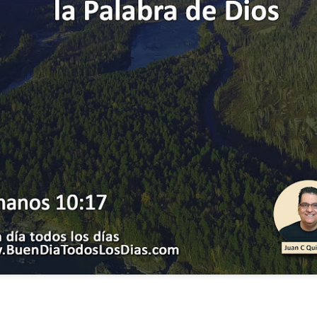
ida es una carrera continua de actividades perfectamen
a de logros esperados, la mayoría de ellos relacionados 
s e incluso los logros en el cuidado del cuerpo en el gi
o que cada vez se tiene la sensación de que el tie
ue no alcanza para compartir tiempo con los seres a