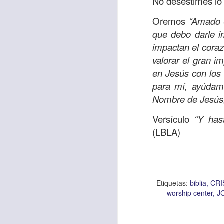
No desestimes lo 
Oremos
“Amado S
que debo darle i
Etiquetas:
biblia
C
impactan el cora
JCQPAST
valorar el gran 
en Jesús con los
para mí, ayúdame
Nombre de Jesús
Versículo
“Y has
(LBLA)
AUG
6
Etiquetas:
biblia
CRI
worship center
J