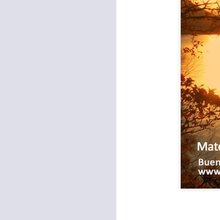
Para muchos, la v
acorde con una list
logros profesionale
Es quizás por est
rápido, tanto, q