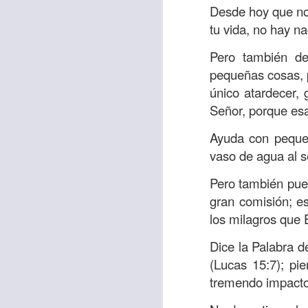
Amar es mucho má
Desde hoy que no 
permanecer, de est
tu vida, no hay n
Cuando amamos de
Pero también de
seres amados, per
pequeñas cosas, p
vida, porque en el
único atardecer, 
para siempre.
Señor, porque esa
Es tiempo de revi
Ayuda con pequeñ
vida. En otras pa
vaso de agua al se
Dios nos ama.
Pero también pue
Oremos: “
Señor, s
gran comisión; e
por eso decido que
los milagros que É
sincero, real. Ben
Dice la Palabra 
nombre de Jesús.
(Lucas 15:7); pi
Versículo:
“
El amor
tremendo impacto 
(RVR1960)