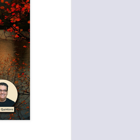
te agendadas
con el trabajo, los
mnasio.
mpo pasa demasiado
 quienes llamamos