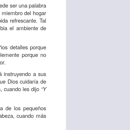
ede ser una palabra
n miembro del hogar
 tú también tengas
ida refrescante. Tal
significó inversión
bia el ambiente de
estar en casa y dar
ños detalles porque
está el amor hacia
plemente porque no
or.
ista de los deberes
á instruyendo a sus
a vida correcta.
ue Dios cuidaría de
iento. Aborreced lo
s, cuando les dijo
“Y
bién significa que
ta de los pequeños
n los corazones de
 cabeza, cuando más