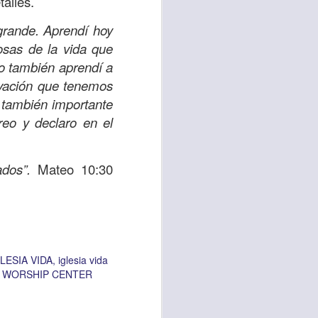
alles.
grande. Aprendí hoy
osas de la vida que
vida worship center
o también aprendí a
IP CENTER
lvación que tenemos
 también importante
reo y declaro en el
dos”.
Mateo 10:30
LESIA VIDA
iglesia vida
A WORSHIP CENTER