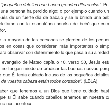
, a nuestra familia.
n
“pequeños detalles que hacen grandes diferencias”
. Pu
una persona ha perdido algo; o por ejemplo cuando u
ecuerdos del amor de mis padres y abuelos; y tal vez
ués de un fuerte día de trabajo y se le brinda una beb
dos; lo cierto es que para la mayoría de ellos ese amor 
leitarse con la espontánea sonrisa de bebé que cam
incluso sacrificando sus aspiraciones personales por 
dor.
 por su familia.
 la mayoría de las personas se pierden de los peque
onar sobre:
¿Cuáles son tus prioridades?, ¿En qué lugar 
dos en cosas que consideran más importantes o sim
para observar con detenimiento lo que pasa a su alreded
apítulo 12 de la carta a los romanos se conoce como la l
el evangelio de Mateo capítulo 10, verso 30, Jesús est
 contiene recomendaciones sabias y justas para llevar un
e no tengan miedo de predicar las buenas nuevas porq
n el verso 9 dice lo siguiente:
“
El amor sea sin fingim
ico que Él tenía cuidado incluso de los pequeños detalle
ueno
”. Romanos 12:9 (RVR1960)
s de vuestra cabeza están todos contados”.
(LBLA)
 amemos sin fingimiento, con sinceridad, pero eso tam
saber que tenemos a un Dios que tiene cuidado has
 huella marcada, una especie de impronta de amor e
 que si Él sabe cuándo cabellos tenemos en nuestra
 amamos.
que nos acontece.