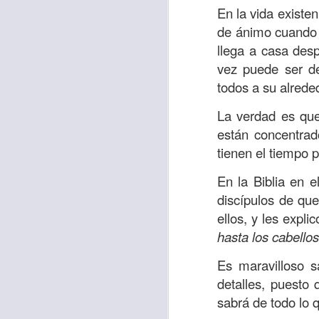
“amados”
, es decir
En la vida existe
de ánimo cuando 
Yo tengo gratos r
llega a casa desp
esos buenos recuer
vez puede ser de
de tiempo, muchos 
todos a su alrede
lo mejor que tenían
La verdad es que
Te invito a reflexi
están concentra
tu familia?
tienen el tiempo 
En la Biblia, el c
En la Biblia en 
del cristiano. Esta
discípulos de qu
Particularmente, e
ellos, y les expl
malo, seguid lo b
hasta los cabello
Dios nos pide que
Es maravilloso 
debemos dejar una
detalles, puesto
las personas que
sabrá de todo lo 