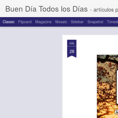
Buen Día Todos los Días
- artículos 
Classic
Flipcard
Magazine
Mosaic
Sidebar
Snapshot
Timesl
AUG
JUL
7
28