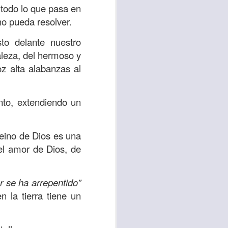
es una decisión de
 todo lo que pasa en
o pueda resolver.
el corazón de los
to delante nuestro
ve el propósito de
aleza, del hermoso y
r unidos en familia
oz alta alabanzas al
 importantes en tu
nto, extendiendo un
ios y de amar como
eino de Dios es una
 nos das propósito;
el amor de Dios, de
es sin fingimiento,
s; lo declaro en el
r se ha arrepentido”
 la tierra tiene un
no
”. Romanos 12:9