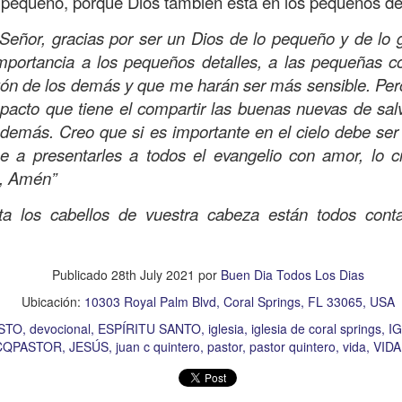
pequeño, porque Dios también está en los pequeños det
Publicado
Yesterday
por
Buen Dia Todos Los Dias
eñor, gracias por ser un Dios de lo pequeño y de lo 
Ubicación:
10303 Royal Palm Blvd, Coral Springs, FL 33065, USA
mportancia a los pequeños detalles, a las pequeñas c
RISTO
devocional
ESPÍRITU SANTO
iglesia
IGLESIA VIDA
iglesia 
zón de los demás y que me harán ser más sensible. Per
OR
JESÚS
juan c quintero
pastor
pastor quintero
vida
VIDA WORSH
impacto que tiene el compartir las buenas nuevas de sa
 demás. Creo que si es importante en el cielo debe ser
 a presentarles a todos el evangelio con amor, lo c
0
Añadir un comentario
, Amén”
ta los cabellos de vuestra cabeza están todos conta
Buenos Samaritanos
Publicado
28th July 2021
por
Buen Dia Todos Los Dias
Ubicación:
10303 Royal Palm Blvd, Coral Springs, FL 33065, USA
STO
devocional
ESPÍRITU SANTO
iglesia
iglesia de coral springs
IG
CQPASTOR
JESÚS
juan c quintero
pastor
pastor quintero
vida
VID