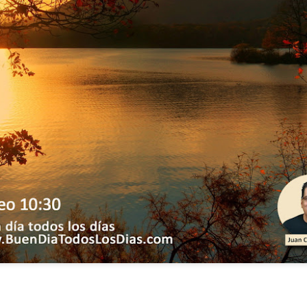
ida es una carrera continua de actividades perfectamen
a de logros esperados, la mayoría de ellos relacionados 
s e incluso los logros en el cuidado del cuerpo en el gi
o que cada vez se tiene la sensación de que el tie
ue no alcanza para compartir tiempo con los seres a