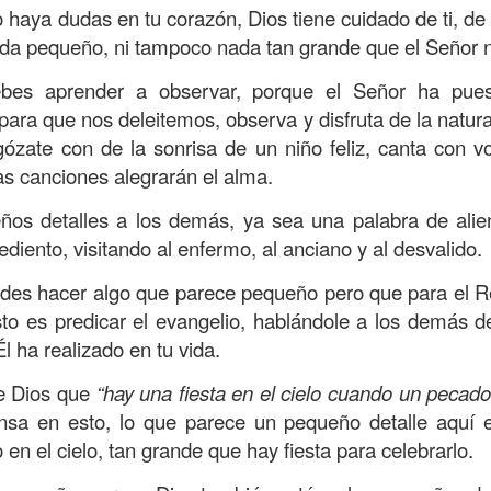
s que decir
“te amo” o
que regalar
flores o chocolates;
haya dudas en tu corazón, Dios tiene cuidado de ti, de
ar presente y de respetar a los seres amados.
ada pequeño, ni tampoco nada tan grande que el Señor n
 verdad, expresamos la esencia de Dios; se alegra 
bes aprender a observar, porque el Señor ha pues
o también se nos aumentan los deseos de vivir, se revi
ara que nos deleitemos, observa y disfruta de la natur
 amor todo lo podemos hacer, desde perdonar hasta vivi
gózate con de la sonrisa de un niño feliz, canta con v
s canciones alegrarán el alma.
sar el estado de tu corazón hacia quienes consideras
os detalles a los demás, ya sea una palabra de alie
labras, es tiempo de tener hogares a la manera de D
diento, visitando al enfermo, al anciano y al desvalido.
des hacer algo que parece pequeño pero que para el R
é que por amor nos has redimido, nos has restaurado y
sto es predicar el evangelio, hablándole a los demás d
, desde hoy, el motor de mi vida sea el amor, aquel que 
l ha realizado en tu vida.
digo a mi familia, me comprometo a amar sin condicione
de Dios que
“hay una fiesta en el cielo cuando un pecado
 Amén
”.
ensa en esto, lo que parece un pequeño detalle aquí en
 sea sin fingimiento. Aborreced lo malo, seguid lo bue
en el cielo, tan grande que hay fiesta para celebrarlo.