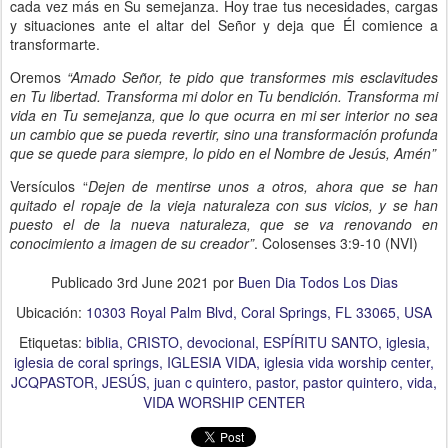
cada vez más en Su semejanza. Hoy trae tus necesidades, cargas
y situaciones ante el altar del Señor y deja que Él comience a
transformarte.
Oremos
“Amado Señor, te pido que transformes mis esclavitudes
en Tu libertad. Transforma mi dolor en Tu bendición. Transforma mi
vida en Tu semejanza, que lo que ocurra en mi ser interior no sea
un cambio que se pueda revertir, sino una transformación profunda
que se quede para siempre, lo pido en el Nombre de Jesús, Amén”
Versículos “
Dejen de mentirse unos a otros, ahora que se han
quitado el ropaje de la vieja naturaleza con sus vicios, y se han
puesto el de la nueva naturaleza, que se va renovando en
conocimiento a imagen de su creador”
. Colosenses 3:9-10 (NVI)
Publicado
3rd June 2021
por
Buen Dia Todos Los Dias
Ubicación:
10303 Royal Palm Blvd, Coral Springs, FL 33065, USA
Etiquetas:
biblia
CRISTO
devocional
ESPÍRITU SANTO
iglesia
iglesia de coral springs
IGLESIA VIDA
iglesia vida worship center
JCQPASTOR
JESÚS
juan c quintero
pastor
pastor quintero
vida
VIDA WORSHIP CENTER