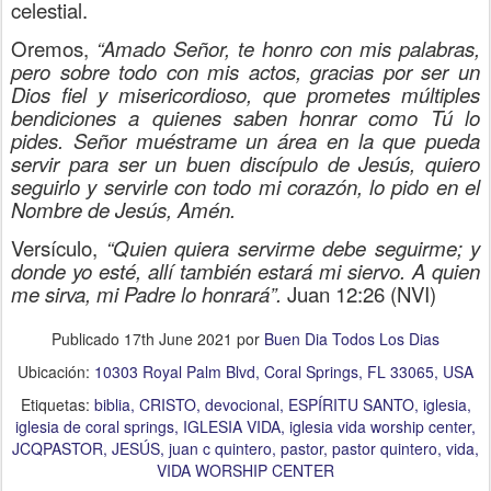
celestial.
Oremos,
“Amado Señor, te honro con mis palabras,
pero sobre todo con mis actos, gracias por ser un
Dios fiel y misericordioso, que prometes múltiples
bendiciones a quienes saben honrar como Tú lo
pides. Señor muéstrame un área en la que pueda
servir para ser un buen discípulo de Jesús, quiero
seguirlo y servirle con todo mi corazón, lo pido en el
Nombre de Jesús, Amén.
Versículo,
“Quien quiera servirme debe seguirme; y
donde yo esté, allí también estará mi siervo. A quien
me sirva, mi Padre lo honrará”.
Juan 12:26 (NVI)
Publicado
17th June 2021
por
Buen Dia Todos Los Dias
Ubicación:
10303 Royal Palm Blvd, Coral Springs, FL 33065, USA
Etiquetas:
biblia
CRISTO
devocional
ESPÍRITU SANTO
iglesia
iglesia de coral springs
IGLESIA VIDA
iglesia vida worship center
JCQPASTOR
JESÚS
juan c quintero
pastor
pastor quintero
vida
VIDA WORSHIP CENTER